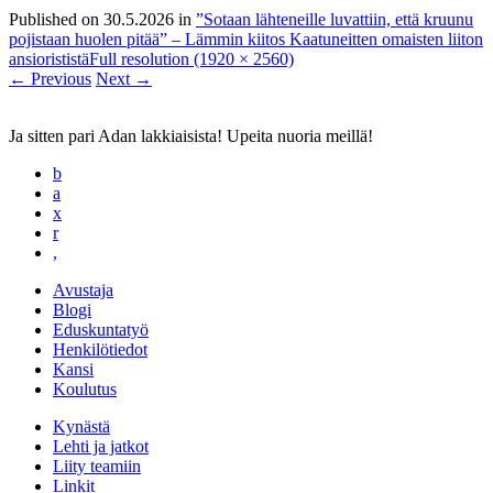
Published on
30.5.2026
in
”Sotaan lähteneille luvattiin, että kruunu
pojistaan huolen pitää” – Lämmin kiitos Kaatuneitten omaisten liiton
ansiorististä
Full resolution (1920 × 2560)
←
Previous
Next
→
Ja sitten pari Adan lakkiaisista! Upeita nuoria meillä!
b
a
x
r
,
Avustaja
Blogi
Eduskuntatyö
Henkilötiedot
Kansi
Koulutus
Kynästä
Lehti ja jatkot
Liity teamiin
Linkit