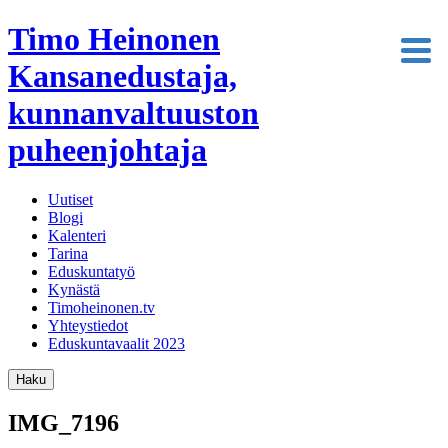
Timo Heinonen
Kansanedustaja,
kunnanvaltuuston
puheenjohtaja
Uutiset
Blogi
Kalenteri
Tarina
Eduskuntatyö
Kynästä
Timoheinonen.tv
Yhteystiedot
Eduskuntavaalit 2023
Haku
IMG_7196