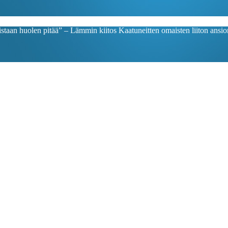
jistaan huolen pitää” – Lämmin kiitos Kaatuneitten omaisten liiton ansior