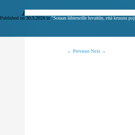
Published on
30.5.2026
in
”Sotaan lähteneille luvattiin, että kruunu po
←
Previous
Next
→