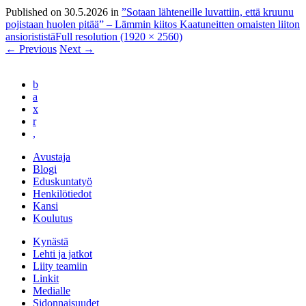
Published on
30.5.2026
in
”Sotaan lähteneille luvattiin, että kruunu
pojistaan huolen pitää” – Lämmin kiitos Kaatuneitten omaisten liiton
ansiorististä
Full resolution (1920 × 2560)
←
Previous
Next
→
b
a
x
r
,
Avustaja
Blogi
Eduskuntatyö
Henkilötiedot
Kansi
Koulutus
Kynästä
Lehti ja jatkot
Liity teamiin
Linkit
Medialle
Sidonnaisuudet