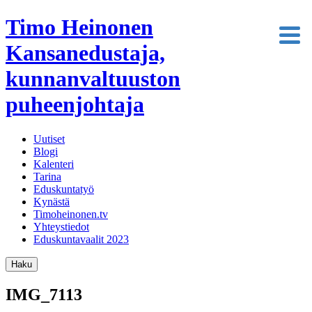
Timo Heinonen
Kansanedustaja,
kunnanvaltuuston
puheenjohtaja
Uutiset
Blogi
Kalenteri
Tarina
Eduskuntatyö
Kynästä
Timoheinonen.tv
Yhteystiedot
Eduskuntavaalit 2023
Haku
IMG_7113