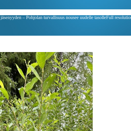
äsenyyden – Pohjolan turvallisuus nousee uudelle tasolle
Full resoluti