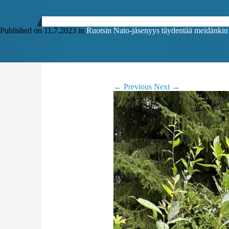
Published on
11.7.2023
in
Ruotsin Nato-jäsenyys täydentää meidänkin j
←
Previous
Next
→