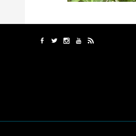
b
a
x
r
,