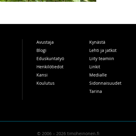
Avustaja
Kynästä
Blogi
Lehti ja jatkot
Eduskuntatyö
Liity teamiin
Henkilötiedot
Linkit
Kansi
Medialle
Koulutus
Sidonnaisuudet
Tarina
© 2006 – 2026 timoheinonen.fi