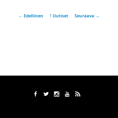
← Edellinen
￪ Uutiset
Seuraava →
b
a
x
r
,