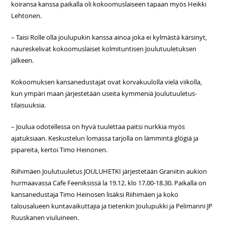
koiransa kanssa paikalla oli kokoomuslaiseen tapaan myös Heikki
Lehtonen.
– Taisi Rolle olla joulupukin kanssa ainoa joka ei kylmästä kärsinyt,
naureskelivat kokoomuslaiset kolmituntisen Joulutuuletuksen
jälkeen.
Kokoomuksen kansanedustajat ovat korvakuulolla vielä viikolla,
kun ympäri maan järjestetään useita kymmeniä Joulutuuletus-
tilaisuuksia.
– Joulua odotellessa on hyvä tuulettaa paitsi nurkkia myös
ajatuksiaan. Keskustelun lomassa tarjolla on lämmintä glögiä ja
pipareita, kertoi Timo Heinonen.
Riihimäen Joulutuuletus JOULUHETKI järjestetään Graniitin aukion
hurmaavassa Cafe Feeniksissä la 19.12. klo 17.00-18.30. Paikalla on
kansanedustaja Timo Heinosen lisäksi Riihimäen ja koko
talousalueen kuntavaikuttajia ja tietenkin Joulupukki ja Pelimanni JP
Ruuskanen viuluineen.