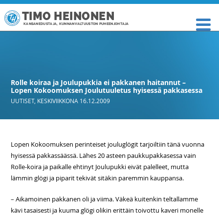
TIMO HEINONEN
KANSANEDUSTAJA, KUNNANVALTUUSTON PUHEENJOHTAJA
Rolle koiraa ja Joulupukkia ei pakkanen haitannut –
Lopen Kokoomuksen Joulutuuletus hyisessä pakkasessa
UUTISET
,
KESKIVIIKKONA 16.12.2009
Lopen Kokoomuksen perinteiset jouluglögit tarjoiltiin tänä vuonna
hyisessä pakkassäässä. Lähes 20 asteen paukkupakkasessa vain
Rolle-koira ja paikalle ehtinyt Joulupukki eivät palelleet, mutta
lämmin glögi ja piparit tekivät sitäkin paremmin kauppansa.
– Aikamoinen pakkanen oli ja viima. Väkeä kuitenkin teltallamme
kävi tasaisesti ja kuuma glögi olikin erittäin toivottu kaveri monelle