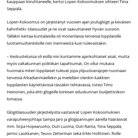
kauppaan kiiruhtaneelle, kertoi Lopen Kokoomuksen sihteeri Tiina
Seppälä.
Lopen Kokoomus on järjestänyt vuosien ajan jouluglögit ja keväisen
kahvihetki -tilaisuudet ja ne ovat saavuttaneet hyvän suosion.
Tälläkin kertaa kuntalaisilla oli monenlaisia terveisiä loppilaisille
luottamushenkilöille niin menneestä kuin tulevastakin.
– Keskusteluissa oli esillä niin kuntamme ajankohtaiset asiat, mutta
myös valtakunnan politiikan tapahtumat. On ollut mukava
huomata miten loppilaiset tulevat jopa ylipuoluerajojen tuomaan
terveisiä Arkadianmäellekin ja mielelläni olenkin kaikkien
loppilaisten käytettävissä tässäkin tehtävässä, totesi Timo
Heinonen, joka ehti glögeille kiireisen eduskunnan budjettiviikon
lomassa.
Glögitilaisuuden järjestelyistä vastasivat Lopen Kokoomuksen
varapuheenjohtaja Sampa Jaro ja glögipannujen äärellä hääräsivät
mm. Sirpa Hopearuoho, Outi Luoma, Outi Ranta, Tiina Seppälä,
Jarmo Laukkanen, Teuvo Zetterman sekä Erkki Holttinen. Rolle-