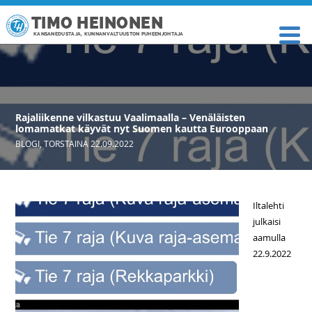
TIMO HEINONEN
KANSANEDUSTAJA, KUNNANVALTUUSTON PUHEENJOHTAJA
Rajaliikenne vilkastuu Vaalimaalla – Venäläisten
lomamatkat käyvät nyt Suomen kautta Eurooppaan
BLOGI
,
TORSTAINA 22.09.2022
Iltalehti
julkaisi
aamulla
22.9.2022