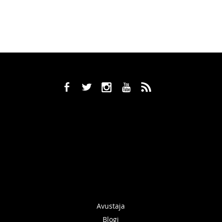
b
a
x
r
,
Avustaja
Blogi