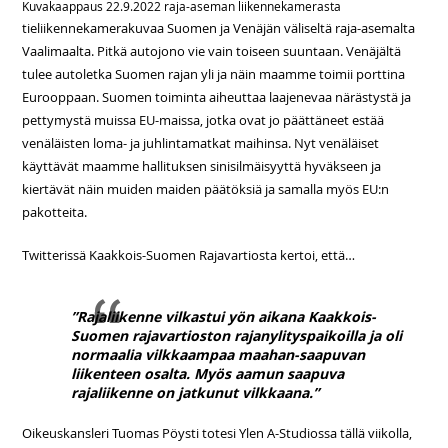
Kuvakaappaus 22.9.2022 raja-aseman liikennekamerasta
tieliikennekamerakuvaa Suomen ja Venäjän väliseltä raja-asemalta
Vaalimaalta. Pitkä autojono vie vain toiseen suuntaan. Venäjältä
tulee autoletka Suomen rajan yli ja näin maamme toimii porttina
Eurooppaan. Suomen toiminta aiheuttaa laajenevaa närästystä ja
pettymystä muissa EU-maissa, jotka ovat jo päättäneet estää
venäläisten loma- ja juhlintamatkat maihinsa. Nyt venäläiset
käyttävät maamme hallituksen sinisilmäisyyttä hyväkseen ja
kiertävät näin muiden maiden päätöksiä ja samalla myös EU:n
pakotteita.
Twitterissä Kaakkois-Suomen Rajavartiosta kertoi, että…
”Rajaliikenne vilkastui yön aikana Kaakkois-
Suomen rajavartioston rajanylityspaikoilla ja oli
normaalia vilkkaampaa maahan-saapuvan
liikenteen osalta. Myös aamun saapuva
rajaliikenne on jatkunut vilkkaana.”
Oikeuskansleri Tuomas Pöysti totesi Ylen A-Studiossa tällä viikolla,