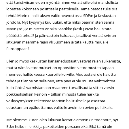
että turistiviisumeiden myöntäminen venäläisille olisi mahdollista
lopettaa kokonaan poliittisella päätöksellä. Tämä päätös tulisi siis
tehdä Marinin hallituksen valtioneuvostossa SDP:n ja Keskustan
johdolla. Nyt kysymys kuuluukin, että miksi pääministeri Sanna
Marin (sd.) ja ministeri Annika Saarikko (kesk.) eivät halua tätä
päätöstä tehdä? Ja päinvastoin haluavat ja sallivat venäläisvirran
jatkuvan maamme rajan yli Suomeen ja tätä kautta muualle
Eurooppaan?
Eilen jo myös keskustan kansanedustajat vaativat rajan sulkemista,
mutta nämä vetoomukset on opposition vetoomusten tapaan
menneet hallituksessa kuuroille korville. Muutosta ei ole haluttu
tehdä ja tilanne on sellainen, että pian ei ole muuta vaihtoehtoa
kuin lähteä varmistamaan maamme turvallisuutta sitten varsin
poikkeuksellisin keinoin – tällöin minusta tulee harkita
välikysymyksen tekemistä Marinin hallitukselle ja osoittaa
eduskunnan epäluottamus valitulle avoimien ovien politiikalle.
Me olemme, kuten olen lukuisat kerrat aiemminkin todennut, nyt
EU:n heikoin lenkki ja pakotteiden porsaanreikä. Eikä tämä ole