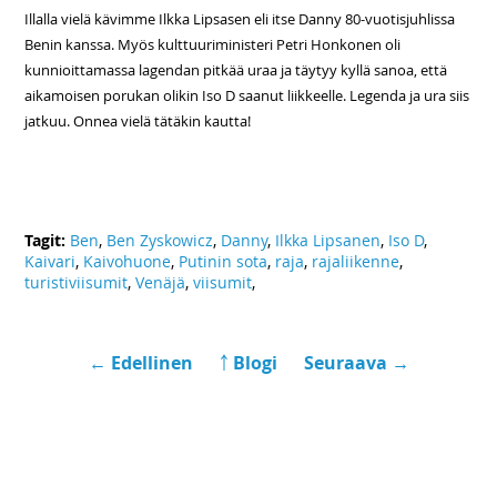
Illalla vielä kävimme Ilkka Lipsasen eli itse Danny 80-vuotisjuhlissa
Benin kanssa. Myös kulttuuriministeri Petri Honkonen oli
kunnioittamassa lagendan pitkää uraa ja täytyy kyllä sanoa, että
aikamoisen porukan olikin Iso D saanut liikkeelle. Legenda ja ura siis
jatkuu. Onnea vielä tätäkin kautta!
Tagit:
Ben
,
Ben Zyskowicz
,
Danny
,
Ilkka Lipsanen
,
Iso D
,
Kaivari
,
Kaivohuone
,
Putinin sota
,
raja
,
rajaliikenne
,
turistiviisumit
,
Venäjä
,
viisumit
,
← Edellinen
￪ Blogi
Seuraava →