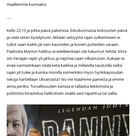
maallemme kunniaksi.
….
Kello 22.15 ja pitkä päivä paketissa. Eduskunnassa kokousten päivä
ja vielä sitten kyselytunti. Mitään selvyyttä rajan sulkemiseen ei
tullut vaan kaikki jäi vain kauniiden ja kovien puheiden varaan.
Päätöstä Marinin hallitus ei edelleenkään ole halunnut tehdä. Virta
siis Venäjän rajan yli jatkuu ja näyttää vaan vilkastuvan. Kukaan ei
enää varmastikaan tiedä ketä kaikkia ja millaisilla taustoilla sieltä
rajan yli tulee ja kuinka monilla esimerkiksi myös hyökkäyssodan
tekoja harteillaan Ukrainasta? No me lisäämme painetta ja emme
anna periksi. Turvallisuuden kanssa ei tällaista leikkimistä ja
poliittista kinastelua hallituksen sisällä saisi tapahtua tai sallia.