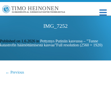
TIMO HEINONEN
KANSANEDUSTAJA, KUNNANVALTUUSTON PUHEENJOHTAJA
IMG_7252
Published on
1.6.2026
in
Pettymys Putiniin kasvussa – ”Tunne
katastrofin häämöttämisestä kasvaa”
Full resolution (2560 × 1920)
←
Previous