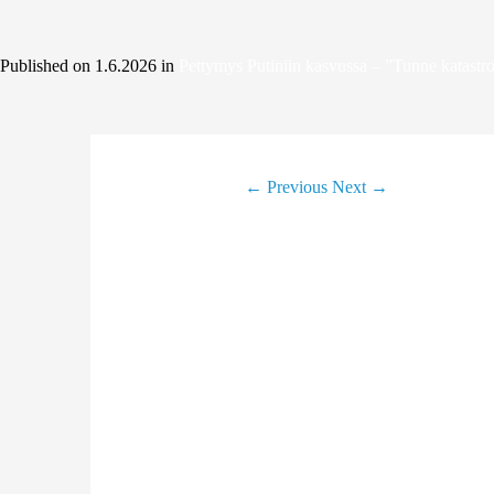
Published on
1.6.2026
in
Pettymys Putiniin kasvussa – ”Tunne katastr
←
Previous
Next
→