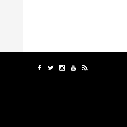
b
a
x
r
,