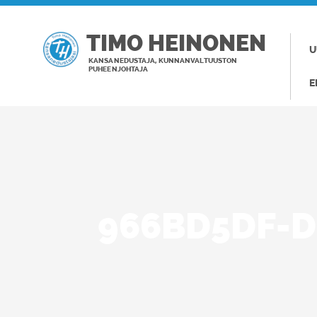
TIMO HEINONEN
U
KANSANEDUSTAJA, KUNNANVALTUUSTON
PUHEENJOHTAJA
E
966BD5DF-D