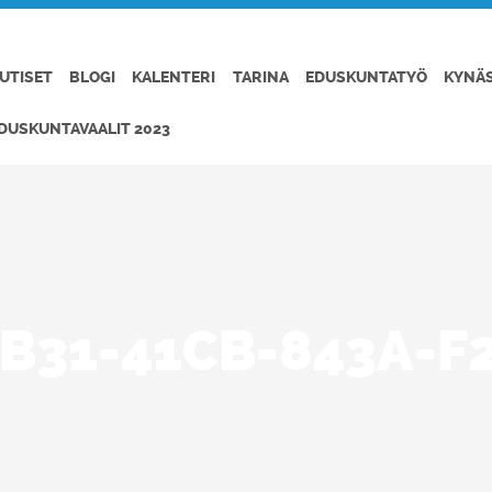
UTISET
BLOGI
KALENTERI
TARINA
EDUSKUNTATYÖ
KYNÄ
DUSKUNTAVAALIT 2023
B31-41CB-843A-F