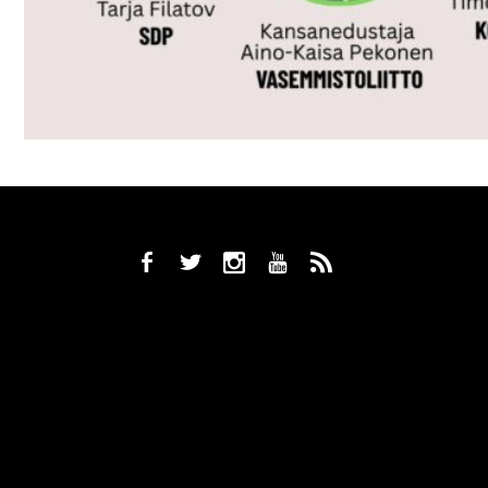
b
a
x
r
,