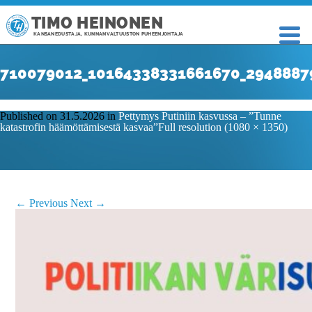
TIMO HEINONEN
KANSANEDUSTAJA, KUNNANVALTUUSTON PUHEENJOHTAJA
710079012_10164338331661670_2948887
Published on
31.5.2026
in
Pettymys Putiniin kasvussa – ”Tunne
katastrofin häämöttämisestä kasvaa”
Full resolution (1080 × 1350)
←
Previous
Next
→