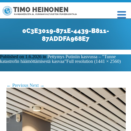
TIMO HEINONEN
KANSANEDUSTAJA, KUNNANVALTUUSTON PUHEENJOHTAJA
0C3E3019-871E-4439-B811-
87ADDFA968E7
Published on
1.6.2026
in
Pettymys Putiniin kasvussa – ”Tunne
katastrofin häämöttämisestä kasvaa”
Full resolution (1441 × 2560)
←
Previous
Next
→