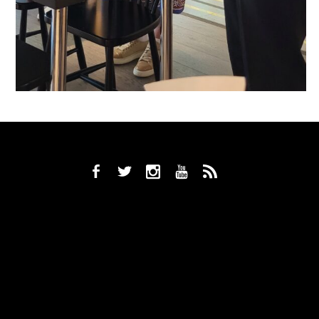
b
a
x
r
,