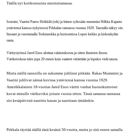
Täällä nyt kotikonnuista muistuttamassa.
Isoisäni, Vaarini Paavo Heikkilä (oik) ja hänen sylissään mummini Hilkka Kajanto
ystäviensä kanssa nykyisessä Pekkalan rannassa vuonna 1929. Taustalla näkyy siis
Itusaari ja vasemmalla Torkinnokka ja horisontissa Lopen kirkko ja kirkonkylän
ranta.
Väritystyönsä Jared Enos aloittaa valaistuksesta ja sitten ihmisten ihosta.
Värikerroksia tulee jopa 20 ennen kuin vaatteet väritetään ja lopuksi vielä tausta.
Mutta näillä rannoilla on sukumme juhlinut pitkään. Rakas Mummini ja
Vaarini juhlivat näissä kuvissa ystäviensä kanssa vuonna 1929.
Amerikkalainen 18-vuotias Jared Enos väritti vanhat huonokuntoiset
kuvat minulle värikuviksi joitain vuosia sitten. Tässä samassa rannassa
siis kesäpäivistä nautittu kauan ja nautitaan tänäänkin.
Pekkala täyttää täällä tänä kesänä 50-vuotta, mutta jo sitä ennen samalla