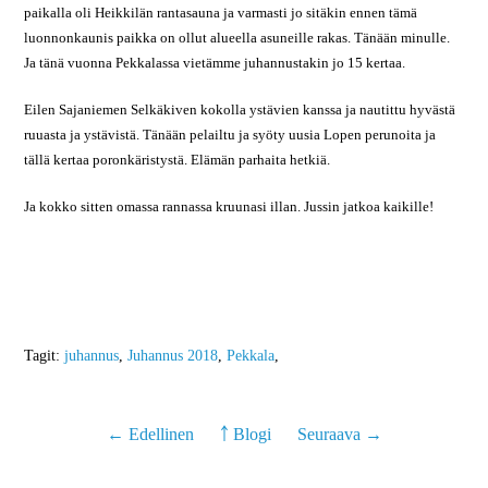
paikalla oli Heikkilän rantasauna ja varmasti jo sitäkin ennen tämä
luonnonkaunis paikka on ollut alueella asuneille rakas. Tänään minulle.
Ja tänä vuonna Pekkalassa vietämme juhannustakin jo 15 kertaa.
Eilen Sajaniemen Selkäkiven kokolla ystävien kanssa ja nautittu hyvästä
ruuasta ja ystävistä. Tänään pelailtu ja syöty uusia Lopen perunoita ja
tällä kertaa poronkäristystä. Elämän parhaita hetkiä.
Ja kokko sitten omassa rannassa kruunasi illan. Jussin jatkoa kaikille!
Tagit:
juhannus
,
Juhannus 2018
,
Pekkala
,
← Edellinen
￪ Blogi
Seuraava →