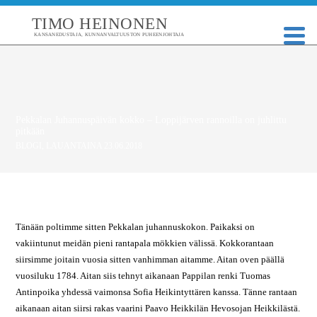
TIMO HEINONEN
KANSANEDUSTAJA, KUNNANVALTUUSTON PUHEENJOHTAJA
Pekkalan Juhannuspäivän kokko – Loppijärven rannoilla on juhlittu
pitkään
BLOGI
,
LAUANTAINA 23.06.2018
Tänään poltimme sitten Pekkalan juhannuskokon. Paikaksi on
vakiintunut meidän pieni rantapala mökkien välissä. Kokkorantaan
siirsimme joitain vuosia sitten vanhimman aitamme. Aitan oven päällä
vuosiluku 1784. Aitan siis tehnyt aikanaan Pappilan renki Tuomas
Antinpoika yhdessä vaimonsa Sofia Heikintyttären kanssa. Tänne rantaan
aikanaan aitan siirsi rakas vaarini Paavo Heikkilän Hevosojan Heikkilästä.