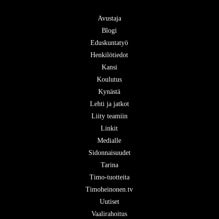
Avustaja
Blogi
Eduskuntatyö
Henkilötiedot
Kansi
Koulutus
Kynästä
Lehti ja jatkot
Liity teamiin
Linkit
Medialle
Sidonnaisuudet
Tarina
Timo-tuotteita
Timoheinonen.tv
Uutiset
Vaalirahoitus