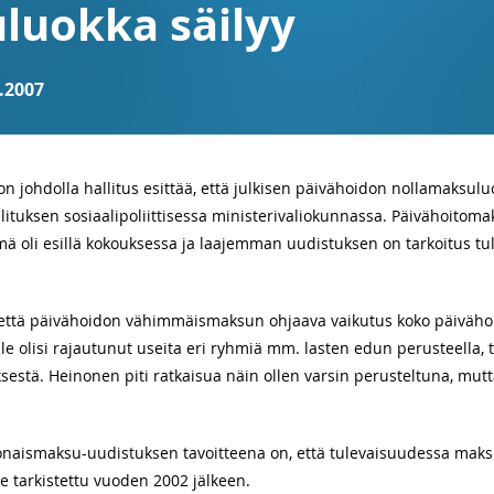
luokka säilyy
.2007
n johdolla hallitus esittää, että julkisen päivähoidon nollamaksuluo
allituksen sosiaalipoliittisessa ministerivaliokunnassa. Päivähoitomak
ä oli esillä kokouksessa ja laajemman uudistuksen on tarkoitus t
u, että päivähoidon vähimmäismaksun ohjaava vaikutus koko päivähoi
lle olisi rajautunut useita eri ryhmiä mm. lasten edun perusteella,
stä. Heinonen piti ratkaisua näin ollen varsin perusteltuna, mutta 
onaismaksu-uudistuksen tavoitteena on, että tulevaisuudessa maksu
e tarkistettu vuoden 2002 jälkeen.