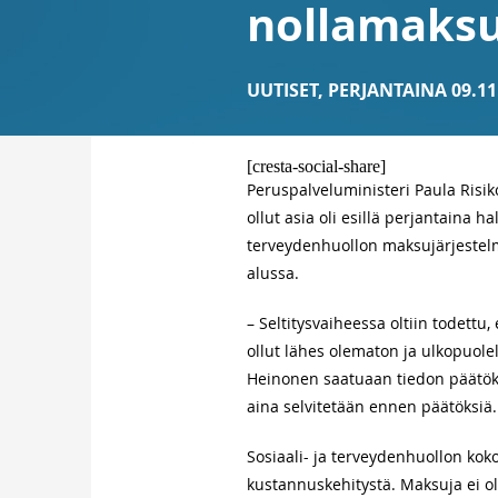
nollamaksu
UUTISET
,
PERJANTAINA 09.11
[cresta-social-share]
Peruspalveluministeri Paula Risiko
ollut asia oli esillä perjantaina h
terveydenhuollon maksujärjestelm
alussa.
– Seltitysvaiheessa oltiin todett
ollut lähes olematon ja ulkopuole
Heinonen saatuaan tiedon päätökse
aina selvitetään ennen päätöksiä.
Sosiaali- ja terveydenhuollon kok
kustannuskehitystä. Maksuja ei ol