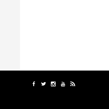
b
a
x
r
,