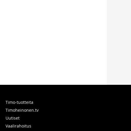
Timo-tuotteita
Timoheinonen.tv
Uutiset
Vaalirahoitus