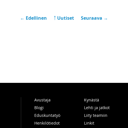
← Edellinen
￪ Uutiset
Seuraava →
Avustaja
Kynästä
Blogi
Lehti ja jatkot
Eduskuntatyö
Liity teamiin
Henkilötiedot
Linkit