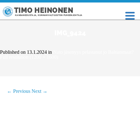
TIMO HEINONEN
KANSANEDUSTAJA, KUNNANVALTUUSTON PUHEENJOHTAJA
IMG_9424
Published on
13.1.2024
in
Nato jäsenyys pelastanut jo Baltianmaat?
Full resolution (1200 × 1600)
←
Previous
Next
→