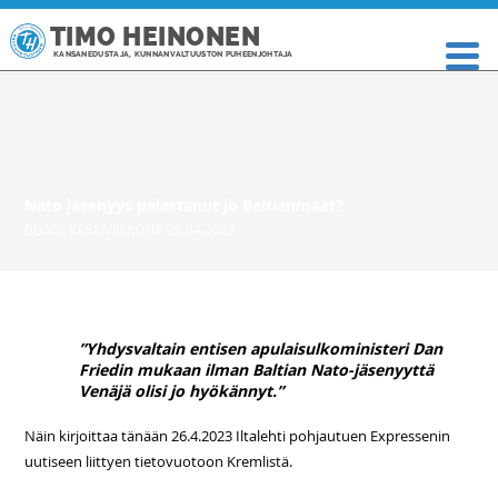
TIMO HEINONEN
KANSANEDUSTAJA, KUNNANVALTUUSTON PUHEENJOHTAJA
Nato jäsenyys pelastanut jo Baltianmaat?
BLOGI
,
KESKIVIIKKONA 26.04.2023
”Yhdysvaltain entisen apulaisulkoministeri Dan
Friedin mukaan ilman Baltian Nato-jäsenyyttä
Venäjä olisi jo hyökännyt.”
Näin kirjoittaa tänään 26.4.2023 Iltalehti pohjautuen Expressenin
uutiseen liittyen tietovuotoon Kremlistä.