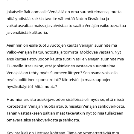
Jokaiselle Baltianmaalle Venäjällä on oma suunnitelmansa, mutta
niitä yhdistää kaikkia tavoite vähentää Naton läsnäoloa ja
vaikutusvaltaa maissa ja vahvistaa toisaalta Venäjän vaikutusvaltaa
ja venäläistä kulttuuria.
Aiemmin on esille tuotu vuotojen kautta Venäjän suunnitelma
Valko-Venäjän haltuunotosta ja toimista Moldovaa vastaan. Nyt
ensi kertaa tietovuodon kautta tuotiin esille Venäjän suunnitelmia
EU-maille. Itse uskon, että jonkinlainen vastaava suunnitelma
Venäjällä on tehty myös Suomeen liittyen? Sen osana voisi olla
myös poliittinen sponsorointi? Kiinteistö- ja maakauppojen
hyväksikäyttö? Mitä muuta?
Huomionaroista asiakirjavuodon sisällöissä oli myös se, että niissä
korostettiin Venäjän huolta irtautumiseksi Venäjän sähköverkosta.
Tähän vastatakseen Baltian maat tekevätkin nyt toimia tullakseen
omavaraisiksi sähköverkosta ja sähköstä.
Kovinta kieli on Liettuaa kohtaan. Tämä on ymmärrettävää mm.