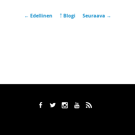
← Edellinen
￪ Blogi
Seuraava →
b
a
x
r
,