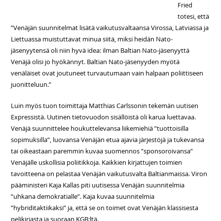
Fried
totesi, että
”Venäjän suunnitelmat lisätä vaikutusvaltaansa Virossa, Latviassa ja
Liettuassa muistuttavat minua siitä, miksi heidän Nato-
jäsenyytensä oli niin hyvä idea: ilman Baltian Nato-jäsenyyttä
Venäjä olisi jo hyökännyt. Baltian Nato-jäsenyyden myötä
venäläiset ovat joutuneet turvautumaan vain halpaan poliittiseen
juonitteluun.”
Luin myös tuon toimittaja Matthias Carlssonin tekemän uutisen
Expressistä. Uutinen tietovuodon sisällöistä oli karua luettavaa.
Venäjä suunnittelee houkuttelevansa liikemiehiä ”tuottoisilla
sopimuksilla”, luovansa Venäjän etua ajavia järjestöjä ja tukevansa
tai oikeastaan paremmin kuvaa suomennos ”sponsoroivansa”
Venäjälle uskollisia poliitikkoja. Kaikkien kirjattujen toimien
tavoitteena on pelastaa Venäjän vaikutusvalta Baltianmaissa. Viron
pääministeri Kaja Kallas piti uutisessa Venäjän suunnitelmia
”uhkana demokratialle”. Kaja kuvaa suunnitelmia
”hybriditaktiikaksi” ja, että se on toimet ovat Venäjän klassisesta
pelikirjasta ja suoraan KGB:ltä.