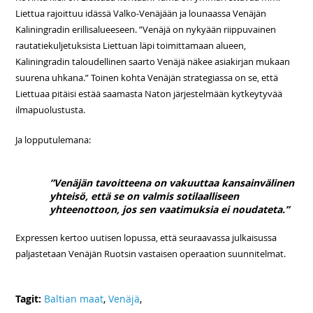
Liettua rajoittuu idässä Valko-Venäjään ja lounaassa Venäjän
Kaliningradin erillisalueeseen. ”Venäjä on nykyään riippuvainen
rautatiekuljetuksista Liettuan läpi toimittamaan alueen,
Kaliningradin taloudellinen saarto Venäjä näkee asiakirjan mukaan
suurena uhkana.” Toinen kohta Venäjän strategiassa on se, että
Liettuaa pitäisi estää saamasta Naton järjestelmään kytkeytyvää
ilmapuolustusta.
Ja lopputulemana:
”Venäjän tavoitteena on vakuuttaa kansainvälinen
yhteisö, että se on valmis sotilaalliseen
yhteenottoon, jos sen vaatimuksia ei noudateta.”
Expressen kertoo uutisen lopussa, että seuraavassa julkaisussa
paljastetaan Venäjän Ruotsin vastaisen operaation suunnitelmat.
Tagit:
Baltian maat
,
Venäjä
,