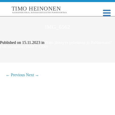
TIMO HEINONEN
KANSANEDUSTAJA, KUNNANVALTUUSTON PUHEENJOHTAJA
IMG_6562
Published on
15.11.2023
in
Nato jäsenyys pelastanut jo Baltianmaat?
Full resolution (1600 × 1200)
←
Previous
Next
→