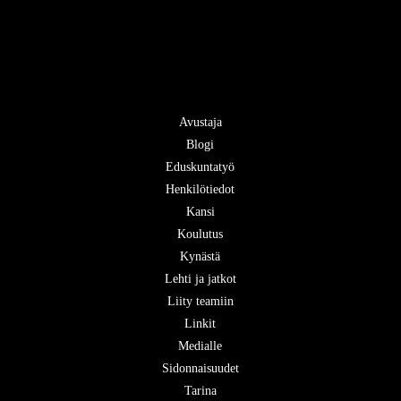
Avustaja
Blogi
Eduskuntatyö
Henkilötiedot
Kansi
Koulutus
Kynästä
Lehti ja jatkot
Liity teamiin
Linkit
Medialle
Sidonnaisuudet
Tarina