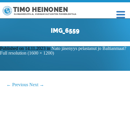
TIMO HEINONEN
KANSANEDUSTAJA, KUNNANVALTUUSTON PUHEENJOHTAJA
IMG_6559
Published on
14.11.2023
in
Nato jäsenyys pelastanut jo Baltianmaat?
Full resolution (1600 × 1200)
←
Previous
Next
→