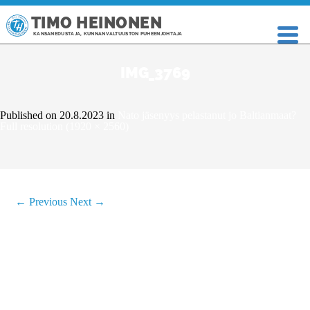
TIMO HEINONEN
KANSANEDUSTAJA, KUNNANVALTUUSTON PUHEENJOHTAJA
IMG_3769
Published on
20.8.2023
in
Nato jäsenyys pelastanut jo Baltianmaat?
Full resolution (1920 × 2560)
←
Previous
Next
→