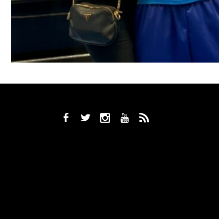
b
a
x
r
,