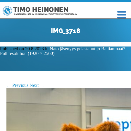
TIMO HEINONEN
KANSANEDUSTAJA, KUNNANVALTUUSTON PUHEENJOHTAJA
IMG_3718
Published on
20.8.2023
in
Nato jäsenyys pelastanut jo Baltianmaat?
Full resolution (1920 × 2560)
←
Previous
Next
→