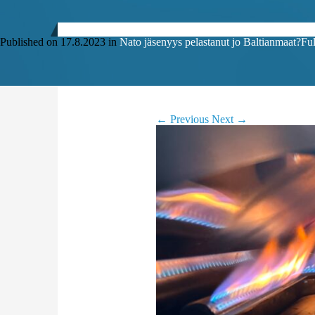
Published on
17.8.2023
in
Nato jäsenyys pelastanut jo Baltianmaat?
Ful
←
Previous
Next
→