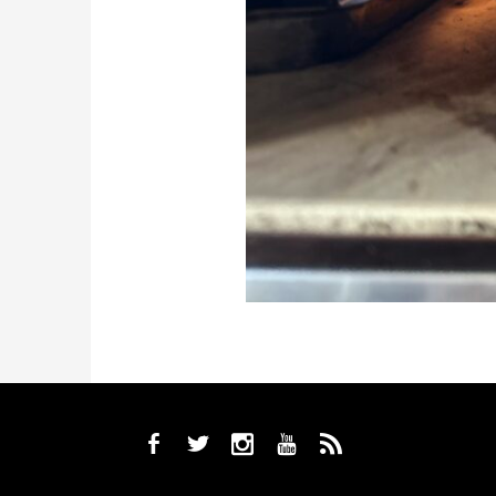
b
a
x
r
,