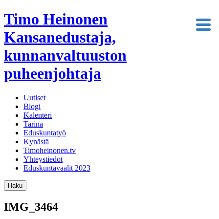
Timo Heinonen
Kansanedustaja,
kunnanvaltuuston
puheenjohtaja
Uutiset
Blogi
Kalenteri
Tarina
Eduskuntatyö
Kynästä
Timoheinonen.tv
Yhteystiedot
Eduskuntavaalit 2023
Haku
IMG_3464