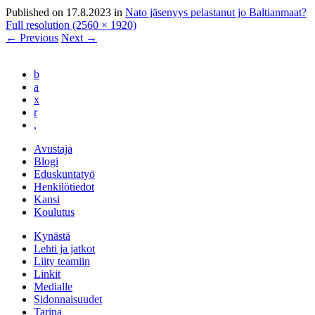
Published on
17.8.2023
in
Nato jäsenyys pelastanut jo Baltianmaat?
Full resolution (2560 × 1920)
←
Previous
Next
→
b
a
x
r
,
Avustaja
Blogi
Eduskuntatyö
Henkilötiedot
Kansi
Koulutus
Kynästä
Lehti ja jatkot
Liity teamiin
Linkit
Medialle
Sidonnaisuudet
Tarina