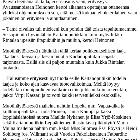
Päivän teemana oli tällä, ei erilaisuus vaan, erityisyys.
Avaussanoisaan Heinonen kertoi aikanaan opettajana ottaneensa
yhdeksi ohjenuorakseen sen, että meistä kukaan ei ole erilainen vaan
jokainen on erityinen ja ainutlaatuinen.
– Tämä oivallus tuli mieleeni kun pohdin tätä toista tapahtumaamme.
Se sopii niin hyvin tähän Kartanoputiikkiin kuin myös Jukka
Rintalan upeisiin iltapukuihin ja muihin, kertoi Heinonen.
Muotinäytöksessä nähtiinkin tällä kertaa poikkeuksellisen laaja
”kattaus” kevään ja kesän muotia Kartanoputiikin laajasta
tarjonnasta. Esillä siis oli paljon muutakin kuin Jukka Rintalan
tuotantoa.
– Halusimme erityisesti nyt tuoda esille Kartanoputiikin todella
laajaa ja koko ajan kasvavaa tuotevalikoimaa. Meiltä löytyy
todellakin monipuolinen valikoima niin juhlaan kuin arkeenkin,
jatkoi Virpi Kassari ja toivotti kaikki tervetulleiksi ostoksille.
Muotinäytöksessä malleina nähtiin Lopelta mm. Vapaa-aika ja
kulttuuripäällikkö Tuula Pirinen, Tuula Kauppi ja kaksi
loppilaislähtöistä nuorta Matilda Nykänen ja Elisa Yrjö-Koskinen
sekä Kartanoputiikin Leppäniemen ihastuttava pikkutyttö Maria.
Muina malleina nähtiin mm. kaksi Miss Suomea Essi Pöysti ja Heidi
Sohlberg (os. Willman) sekä Vuoden Pakolaisnainen Fatbardhe
Hetemaj ja Patisse A Lody, Minna Nikkilä, Derya Özgün, Annemari