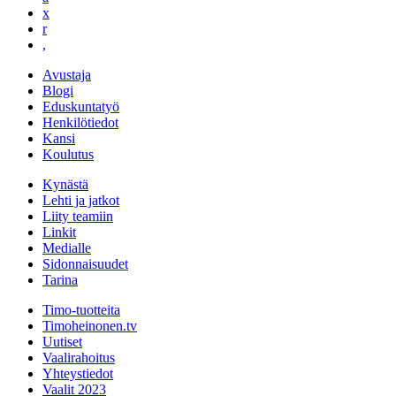
x
r
,
Avustaja
Blogi
Eduskuntatyö
Henkilötiedot
Kansi
Koulutus
Kynästä
Lehti ja jatkot
Liity teamiin
Linkit
Medialle
Sidonnaisuudet
Tarina
Timo-tuotteita
Timoheinonen.tv
Uutiset
Vaalirahoitus
Yhteystiedot
Vaalit 2023