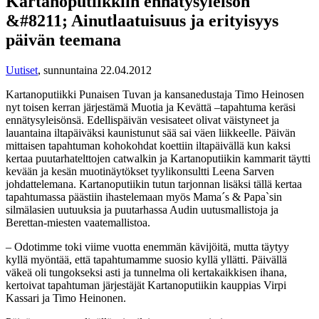
Kartanoputiikkiin ennätysyleisön
&#8211; Ainutlaatuisuus ja erityisyys
päivän teemana
Uutiset
,
sunnuntaina 22.04.2012
Kartanoputiikki Punaisen Tuvan ja kansanedustaja Timo Heinosen
nyt toisen kerran järjestämä Muotia ja Kevättä –tapahtuma keräsi
ennätysyleisönsä. Edellispäivän vesisateet olivat väistyneet ja
lauantaina iltapäiväksi kaunistunut sää sai väen liikkeelle. Päivän
mittaisen tapahtuman kohokohdat koettiin iltapäivällä kun kaksi
kertaa puutarhatelttojen catwalkin ja Kartanoputiikin kammarit täytti
kevään ja kesän muotinäytökset tyylikonsultti Leena Sarven
johdattelemana. Kartanoputiikin tutun tarjonnan lisäksi tällä kertaa
tapahtumassa päästiin ihastelemaan myös Mama´s & Papa`sin
silmälasien uutuuksia ja puutarhassa Audin uutusmallistoja ja
Berettan-miesten vaatemallistoa.
– Odotimme toki viime vuotta enemmän kävijöitä, mutta täytyy
kyllä myöntää, että tapahtumamme suosio kyllä yllätti. Päivällä
väkeä oli tungokseksi asti ja tunnelma oli kertakaikkisen ihana,
kertoivat tapahtuman järjestäjät Kartanoputiikin kauppias Virpi
Kassari ja Timo Heinonen.