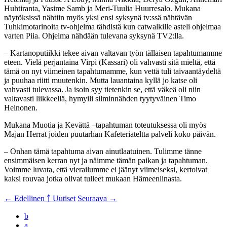
Huhtiranta, Yasime Samb ja Meri-Tuulia Huurresalo. Mukana
näytöksissä nähtiin myös yksi ensi syksynä tv:ssä nähtävän
Tuhkimotarinoita tv-ohjelma tähdistä kun catwalkille asteli ohjelmaa
varten Piia. Ohjelma nähdään tulevana syksynä TV2:lla.
– Kartanoputiikki tekee aivan valtavan työn tällaisen tapahtumamme
eteen. Vielä perjantaina Virpi (Kassari) oli vahvasti sitä mieltä, että
tämä on nyt viimeinen tapahtumamme, kun vettä tuli taivaantäydeltä
ja puuhaa riitti muutenkin. Mutta lauantaina kyllä jo katse oli
vahvasti tulevassa. Ja isoin syy tietenkin se, että väkeä oli niin
valtavasti liikkeellä, hymyili silminnähden tyytyväinen Timo
Heinonen.
Mukana Muotia ja Kevättä –tapahtuman toteutuksessa oli myös
Majan Herrat joiden puutarhan Kafeteriateltta palveli koko päivän.
– Onhan tämä tapahtuma aivan ainutlaatuinen. Tulimme tänne
ensimmäisen kerran nyt ja näimme tämän paikan ja tapahtuman.
Voimme luvata, että vierailumme ei jäänyt viimeiseksi, kertoivat
kaksi rouvaa jotka olivat tulleet mukaan Hämeenlinasta.
← Edellinen
￪ Uutiset
Seuraava →
b
a