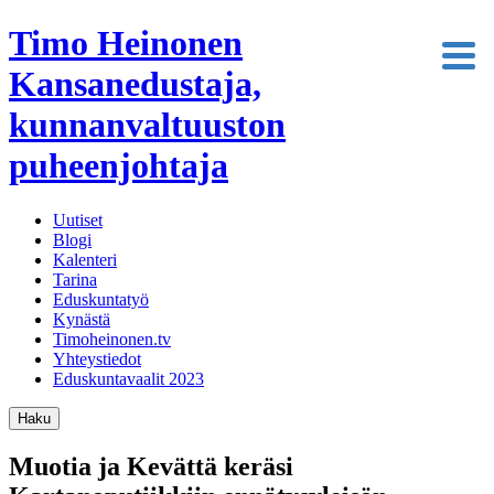
Timo Heinonen
Kansanedustaja,
kunnanvaltuuston
puheenjohtaja
Uutiset
Blogi
Kalenteri
Tarina
Eduskuntatyö
Kynästä
Timoheinonen.tv
Yhteystiedot
Eduskuntavaalit 2023
Haku
Muotia ja Kevättä keräsi