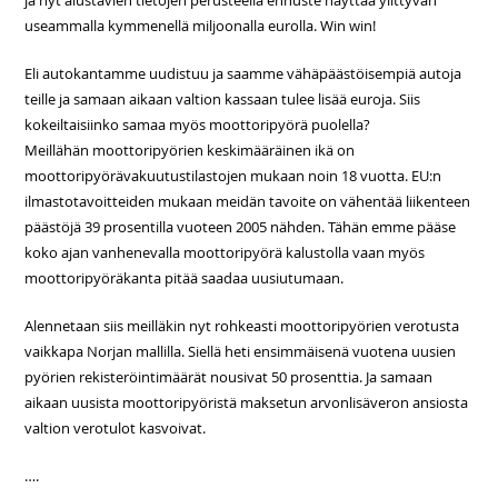
ja nyt alustavien tietojen perusteella ennuste näyttää ylittyvän
useammalla kymmenellä miljoonalla eurolla. Win win!
Eli autokantamme uudistuu ja saamme vähäpäästöisempiä autoja
teille ja samaan aikaan valtion kassaan tulee lisää euroja. Siis
kokeiltaisiinko samaa myös moottoripyörä puolella?
Meillähän moottoripyörien keskimääräinen ikä on
moottoripyörävakuutustilastojen mukaan noin 18 vuotta. EU:n
ilmastotavoitteiden mukaan meidän tavoite on vähentää liikenteen
päästöjä 39 prosentilla vuoteen 2005 nähden. Tähän emme pääse
koko ajan vanhenevalla moottoripyörä kalustolla vaan myös
moottoripyöräkanta pitää saadaa uusiutumaan.
Alennetaan siis meilläkin nyt rohkeasti moottoripyörien verotusta
vaikkapa Norjan mallilla. Siellä heti ensimmäisenä vuotena uusien
pyörien rekisteröintimäärät nousivat 50 prosenttia. Ja samaan
aikaan uusista moottoripyöristä maksetun arvonlisäveron ansiosta
valtion verotulot kasvoivat.
….