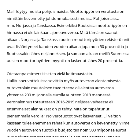
Malli löytyy muista pohjoismaista. Moottoripyörien verotusta on
nimittäin kevennetty johdonmukaisesti muissa Pohjoismaissa
mm. Norjassa ja Tanskassa. Esimerkiksi Ruotsissa moottoripyörien
hinnassa ei ole lainkaan ajoneuvoveroa. Mitä tämä on saanut
aikaan. Norjassa ja Tanskassa uusien moottoripyörien rekisteröinnit
ovat lisääntyneet kahden vuoden aikana jopa noin 50 prosenttia ja
Ruotsissakin lähes neljänneksen. Ja samaan aikaan meillä Suomessa
uusien moottoripyörien myynti on laskenut lähes 20 prosenttia.
Otetaanpa esimerkki sitten vielä kotimaastakin.
Hallitusneuvotteluissa sovittiin myös autoveron alentamisesta.
Autoverolain muutoksen tavoitteena oli alentaa autoveroa
yhteensä 200 miljoonalla eurolla vuoteen 2019 mennessä.
Veronalennus toteutetaan 2016-2019 neljässä vaiheessa eli
ensimmäiset alennukset on jo tehty. Mitä on tapahtunut
pienemmällä verolla? No verotuotot ovat kasvaneet. Eli valtion
kassaan tulee enemmän rahaa kun autoveroa on kevennetty. Viime
vuoden autoveron tuotoksi budjetoitiin noin 900 miljoonaa euroa