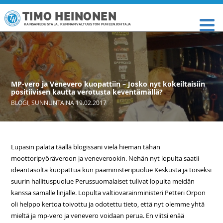
TIMO HEINONEN
KANSANEDUSTAJA, KUNNANVALTUUSTON PUHEENJOHTAJA
MP-vero ja Venevero kuopattiin – Josko nyt kokeiltaisiin
positiivisen kautta verotusta keventämällä?
BLOGI
,
SUNNUNTAINA 19.02.2017
Lupasin palata täällä blogissani vielä hieman tähän
moottoripyöräveroon ja veneverookin. Nehän nyt lopulta saatii
ideantasolta kuopattua kun pääministeripuolue Keskusta ja toiseksi
suurin hallituspuolue Perussuomalaiset tulivat lopulta meidän
kanssa samalle linjalle. Lopulta valtiovarainministeri Petteri Orpon
oli helppo kertoa toivottu ja odotettu tieto, että nyt olemme yhtä
mieltä ja mp-vero ja venevero voidaan perua. En viitsi enää