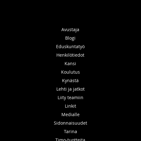
Avustaja
Blogi
Eduskuntatyö
Henkilötiedot
Kansi
Koulutus
Kynästä
Lehti ja jatkot
Liity teamiin
Linkit
Medialle
Sidonnaisuudet
Tarina
Timo-tuotteita