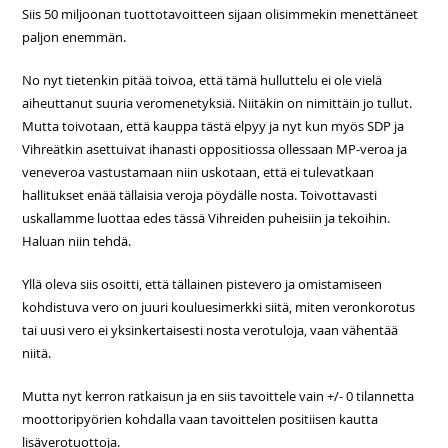
Siis 50 miljoonan tuottotavoitteen sijaan olisimmekin menettäneet
paljon enemmän.
No nyt tietenkin pitää toivoa, että tämä hulluttelu ei ole vielä
aiheuttanut suuria veromenetyksiä. Niitäkin on nimittäin jo tullut.
Mutta toivotaan, että kauppa tästä elpyy ja nyt kun myös SDP ja
Vihreätkin asettuivat ihanasti oppositiossa ollessaan MP-veroa ja
veneveroa vastustamaan niin uskotaan, että ei tulevatkaan
hallitukset enää tällaisia veroja pöydälle nosta. Toivottavasti
uskallamme luottaa edes tässä Vihreiden puheisiin ja tekoihin.
Haluan niin tehdä.
Yllä oleva siis osoitti, että tällainen pistevero ja omistamiseen
kohdistuva vero on juuri kouluesimerkki siitä, miten veronkorotus
tai uusi vero ei yksinkertaisesti nosta verotuloja, vaan vähentää
niitä.
Mutta nyt kerron ratkaisun ja en siis tavoittele vain +/- 0 tilannetta
moottoripyörien kohdalla vaan tavoittelen positiisen kautta
lisäverotuottoja.