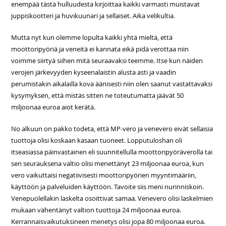
enempää tästä hulluudesta kirjoittaa kaikki varmasti muistavat
juppiskootteri ja huvikuunari ja sellaiset. Aika velikultia.
Mutta nyt kun olemme lopulta kaikki yhtä mieltä, että
moottoripyöriä ja veneitä ei kannata eikä pidä verottaa niin
voimme siirtyä siihen mitä seuraavaksi teemme. Itse kun näiden
verojen järkevyyden kyseenalaistin alusta asti ja vaadin
perumistakin aikalailla kova äänisesti niin olen saanut vastattavaksi
kysymyksen, että mistäs sitten ne toteutumatta jäävät 50
miljoonaa euroa aiot kerätä.
No alkuun on pakko todeta, että MP-vero ja venevero eivät sellaisia
tuottoja olisi koskaan kasaan tuoneet. Lopputuloshan oli
itseasiassa päinvastainen eli suunnitellulla moottoripyöräverolla tai
sen seurauksena valtio olisi menettänyt 23 miljoonaa euroa, kun
vero vaikuttaisi negatiivisesti moottoripyörien myyntimääriin,
käyttöön ja palveluiden käyttöön. Tavoite siis meni nurinniskoin.
Venepuolellakin laskelta osoittivat samaa. Venevero olisi laskelmien
mukaan vähentänyt valtion tuottoja 24 miljoonaa euroa.
Kerrannaisvaikutuksineen menetys olisi jopa 80 miljoonaa euroa.