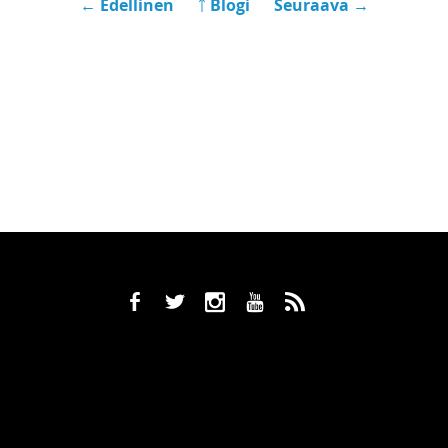
← Edellinen
￪ Blogi
Seuraava →
b
a
x
r
,