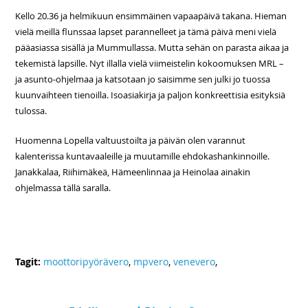
Kello 20.36 ja helmikuun ensimmäinen vapaapäivä takana. Hieman
vielä meillä flunssaa lapset parannelleet ja tämä päivä meni vielä
pääasiassa sisällä ja Mummullassa. Mutta sehän on parasta aikaa ja
tekemistä lapsille. Nyt illalla vielä viimeistelin kokoomuksen MRL –
ja asunto-ohjelmaa ja katsotaan jo saisimme sen julki jo tuossa
kuunvaihteen tienoilla. Isoasiakirja ja paljon konkreettisia esityksiä
tulossa.
Huomenna Lopella valtuustoilta ja päivän olen varannut
kalenterissa kuntavaaleille ja muutamille ehdokashankinnoille.
Janakkalaa, Riihimäkeä, Hämeenlinnaa ja Heinolaa ainakin
ohjelmassa tällä saralla.
Tagit:
moottoripyörävero
,
mpvero
,
venevero
,