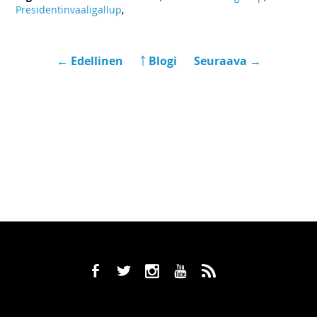
Presidentinvaaligallup
,
← Edellinen
￪ Blogi
Seuraava →
b
a
x
r
,