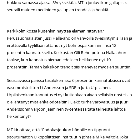
hukkuu samassa ajassa -3%-yksikköä. MT:n jouluviikon gallup siis
seuraili muiden medioiden gallupien trendejä ja henkiä.
Kärkikolmikossa kuitenkin näyttää elämän riittävän?
Perussuomalaisten Jussi Halla-aho on vahvoilla tv-esiintymisillään ja
erottuvalla tyylillään ottanut nyt kolmospaikan nimiinsä 12
prosentin kannatuksella. Keskustan Olli Rehn putoaa Halla-ahon
taakse, kun kannatus hieman edelleen heikkenee nyt 10
prosenttiin. Tämän kaksikon trendit siis menevät myös eri suuntiin.
Seuraavassa parissa tasalukemissa 6 prosentin kannatuksissa ovat
vasemmistoliiton Li Andersson ja SDP:n Jutta Urpilainen.
Urpilaisenkaan kannatus ei nyt kuitenkaan aivan sellaisiin nosteisiin
ole lähtenyt mitä ehkä odoteltiin? Liekö turha varovaisuus ja juuri
Anderssonin varjoon jääminen tv-tenteissä tätä telineistä lähtöä
heikentänyt?
MT kirjoittaa, että ”Ehdokasjoukon hännille on tippunut
sitoutumaton Ulkopoliittisen instituutin johtaja Mika Aaltola, joka