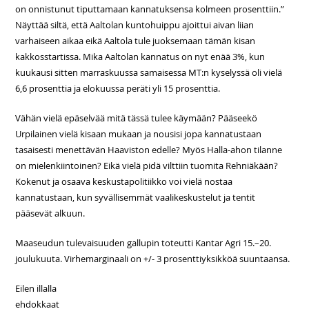
on onnistunut tiputtamaan kannatuksensa kolmeen prosenttiin.”
Näyttää siltä, että Aaltolan kuntohuippu ajoittui aivan liian
varhaiseen aikaa eikä Aaltola tule juoksemaan tämän kisan
kakkosstartissa. Mika Aaltolan kannatus on nyt enää 3%, kun
kuukausi sitten marraskuussa samaisessa MT:n kyselyssä oli vielä
6,6 prosenttia ja elokuussa peräti yli 15 prosenttia.
Vähän vielä epäselvää mitä tässä tulee käymään? Pääseekö
Urpilainen vielä kisaan mukaan ja nousisi jopa kannatustaan
tasaisesti menettävän Haaviston edelle? Myös Halla-ahon tilanne
on mielenkiintoinen? Eikä vielä pidä vilttiin tuomita Rehniäkään?
Kokenut ja osaava keskustapolitiikko voi vielä nostaa
kannatustaan, kun syvällisemmät vaalikeskustelut ja tentit
pääsevät alkuun.
Maaseudun tulevaisuuden gallupin toteutti Kantar Agri 15.–20.
joulukuuta. Virhemarginaali on +/- 3 prosenttiyksikköä suuntaansa.
Eilen illalla
ehdokkaat