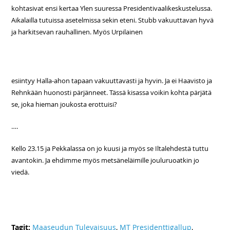
kohtasivat ensi kertaa Ylen suuressa Presidentivaalikeskustelussa.
Aikalailla tutuissa asetelmissa sekin eteni. Stubb vakuuttavan hyvä
ja harkitsevan rauhallinen. Myös Urpilainen
esiintyy Halla-ahon tapaan vakuuttavasti ja hyvin. Ja ei Haavisto ja
Rehnkään huonosti pärjänneet. Tässä kisassa voikin kohta pärjätä
se, joka hieman joukosta erottuisi?
….
Kello 23.15 ja Pekkalassa on jo kuusi ja myös se Iltalehdestä tuttu
avantokin. Ja ehdimme myös metsäneläimille jouluruoatkin jo
viedä.
Tagit:
Maaseudun Tulevaisuus
,
MT Presidenttigallup
,