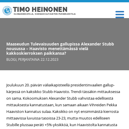
TIMO HEINONEN
KANSANEDUSTAJA, KUNNANVALTUUSTON PUHEENJOHTAJA
Maaseudun Tulevaisuuden gallupissa Alexander Stubb
nousussa – Haavisto menettämässä vielä
kakkoskierroksen paikkansa?
BLOGI
,
PERJANTAINA 22.12.2023
Joulukuun 20. päivän väliaikapisteellä presidentinvaalien gallup-
kärjessä on kaksikko Stubb-Haavisto. Trendi tässäkin mittauksessa
on sama. Kokoomuksen Alexander Stubb vahvistaa edellisestä
mittauksesta kannatustaan, kun samaan aikaan Vihreiden Pekka
Haaviston kannatus sulaa. Kaksikko on nyt ensimmäistä kierrosta
mittaavissa luvuissa tasoissa 23-23, mutta muutos edelliseen
Stubille plussaa peräti +5%-yksikköä, kun Haavistolta kannatusta