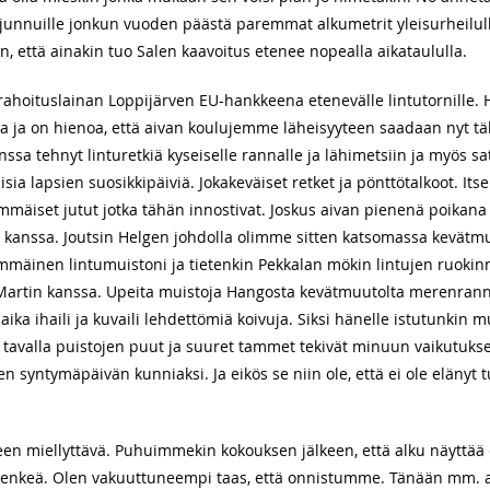
 junnuille jonkun vuoden päästä paremmat alkumetrit yleisurheilull
an, että ainakin tuo Salen kaavoitus etenee nopealla aikataululla.
oituslainan Loppijärven EU-hankkeena etenevälle lintutornille. 
 ja on hienoa, että aivan koulujemme läheisyyteen saadaan nyt täll
ssa tehnyt linturetkiä kyseiselle rannalle ja lähimetsiin ja myös sa
isia lapsien suosikkipäiviä. Jokakeväiset retket ja pönttötalkoot. Itse
mäiset jutut jotka tähän innostivat. Joskus aivan pienenä poikana ko
ini kanssa. Joutsin Helgen johdolla olimme sitten katsomassa kevä
immäinen lintumuistoni ja tietenkin Pekkalan mökin lintujen ruokin
Martin kanssa. Upeita muistoja Hangosta kevätmuutolta merenra
ka aika ihaili ja kuvaili lehdettömiä koivuja. Siksi hänelle istutunkin 
lä tavalla puistojen puut ja suuret tammet tekivät minuun vaikutuks
ten syntymäpäivän kunniaksi. Ja eikös se niin ole, että ei ole elänyt
een miellyttävä. Puhuimmekin kokouksen jälkeen, että alku näyttää 
shenkeä. Olen vakuuttuneempi taas, että onnistumme. Tänään mm