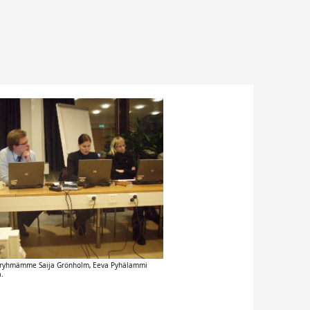
sryhmämme Saija Grönholm, Eeva Pyhälammi
a.