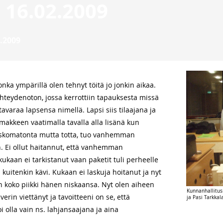
 16.02.2009
.2009
onka ympärillä olen tehnyt töitä jo jonkin aikaa.
hteydenoton, jossa kerrottiin tapauksesta missä
tavaraa lapsensa nimellä. Lapsi siis tilaajana ja
makkeen vaatimalla tavalla alla lisänä kun
. Uskomatonta mutta totta, tuo vanhemman
än. Ei ollut haitannut, että vanhemman
kukaan ei tarkistanut vaan paketit tuli perheelle
in kuitenkin kävi. Kukaan ei laskuja hoitanut ja nyt
in koko piikki hänen niskaansa. Nyt olen aiheen
Kunnanhallitu
rin viettänyt ja tavoitteeni on se, että
ja Pasi Tarkkal
i olla vain ns. lahjansaajana ja aina