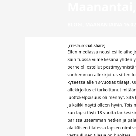
Maanantai,
BLOGI
,
MAANANTAINA 16.02
[cresta-social-share]
Eilen mediassa nousi esille aihe j
Sain tuossa viime kesänä yhden y
perhe oli ostellut postimyynnistä 
vanhemman allekirjoitus sitten lo
kyseessä alle 18-vuotias tilaaja
allekirjoitus ei tarkoittanut mitä
luottokelpoisuus oli mennyt. Sitä 
ja kaikki näytti olleen hyvin. Tois
kun lapsi täyti 18 vuotta lankesik
parissa useamman hetken ja palave
alaikäisen tilatessa lapsen nimi vo
vastuullinen tilaaja on huoltaja.