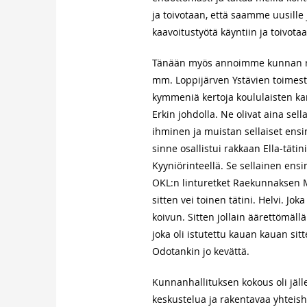
ja toivotaan, että saamme uusille
kaavoitustyötä käyntiin ja toivota
Tänään myös annoimme kunnan rah
mm. Loppijärven Ystävien toimesta
kymmeniä kertoja koululaisten kan
Erkin johdolla. Ne olivat aina sella
ihminen ja muistan sellaiset ensim
sinne osallistui rakkaan Ella-tät
Kyyniörinteellä. Se sellainen ens
OKL:n linturetket Raekunnaksen 
sitten vei toinen tätini. Helvi. Jo
koivun. Sitten jollain äärettömäl
joka oli istutettu kauan kauan sit
Odotankin jo kevättä.
Kunnanhallituksen kokous oli jäll
keskustelua ja rakentavaa yhtei