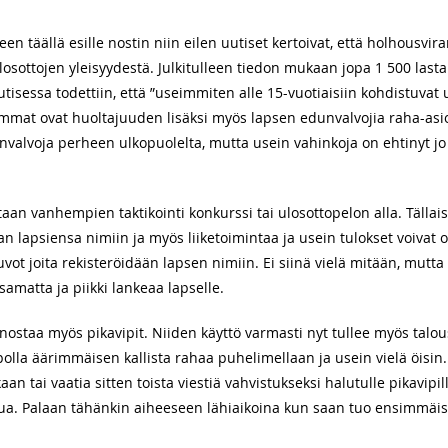
een täällä esille nostin niin eilen uutiset kertoivat, että holhousvir
osottojen yleisyydestä. Julkitulleen tiedon mukaan jopa 1 500 lasta
tisessa todettiin, että ”useimmiten alle 15-vuotiaisiin kohdistuvat
mat ovat huoltajuuden lisäksi myös lapsen edunvalvojia raha-asio
nvalvoja perheen ulkopuolelta, mutta usein vahinkoja on ehtinyt jo
taan vanhempien taktikointi konkurssi tai ulosottopelon alla. Täll
aan lapsiensa nimiin ja myös liiketoimintaa ja usein tulokset voivat 
vot joita rekisteröidään lapsen nimiin. Ei siinä vielä mitään, mutta
amatta ja piikki lankeaa lapselle.
sä nostaa myös pikavipit. Niiden käyttö varmasti nyt tullee myös talo
lla äärimmäisen kallista rahaa puhelimellaan ja usein vielä öisin. T
an tai vaatia sitten toista viestiä vahvistukseksi halutulle pikavip
ua. Palaan tähänkin aiheeseen lähiaikoina kun saan tuo ensimmäis