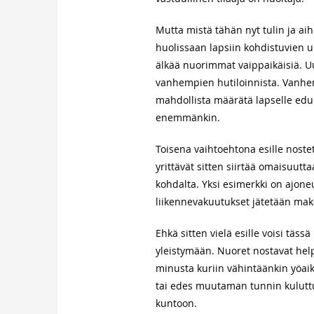
Mutta mistä tähän nyt tulin ja aih
huolissaan lapsiin kohdistuvien ul
älkää nuorimmat vaippaikäisiä. Uu
vanhempien hutiloinnista. Vanhem
mahdollista määrätä lapselle edu
enemmänkin.
Toisena vaihtoehtona esille noste
yrittävät sitten siirtää omaisuutt
kohdalta. Yksi esimerkki on ajoneu
liikennevakuutukset jätetään maks
Ehkä sitten vielä esille voisi täs
yleistymään. Nuoret nostavat helpo
minusta kuriin vähintäänkin yöaika
tai edes muutaman tunnin kulutt
kuntoon.