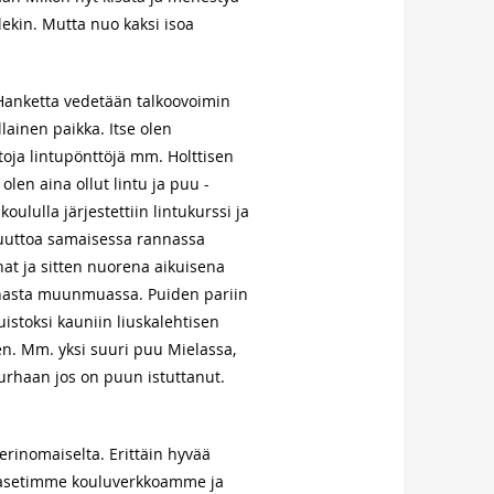
ekin. Mutta nuo kaksi isoa
Hanketta vedetään talkoovoimin
ainen paikka. Itse olen
toja lintupönttöjä mm. Holttisen
 olen aina ollut lintu ja puu -
ululla järjestettiin lintukurssi ja
tmuuttoa samaisessa rannassa
nat ja sitten nuorena aikuisena
nnasta muunmuassa. Puiden pariin
muistoksi kauniin liuskalehtisen
en. Mm. yksi suuri puu Mielassa,
 turhaan jos on puun istuttanut.
erinomaiselta. Erittäin hyvää
. asetimme kouluverkkoamme ja