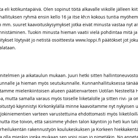
 eli kotikuntapäivä. Olen sopinut töitä alkavalle viikolle jälleen ki
nhallituksen ryhmä ensin kello 16 ja itse kh:n kokous tuntia myöhem
än mm. suuret kaavoituskysymykset jotka eivät minusta vastaa nyt aiv
nnistäminen. Tuokin minusta hieman vaatii vielä pohdintaa mitä j
kset löytyvät jo netistä osoitteesta www.loppi.fi päätökset jot jok
Palataan.
itelmien ja aikataulun mukaan. Juuri hetki sitten hallintoneuvosto
 kunnalle ja hieman myös seutukunnalle. Kunnanhallituksessa tänään
oitamme mielenkiintoisen alueen päätienvarteen Uotilan Nesteeltä He
, mutta samalla varaus myös toiselle liiketalolle ja sitten rivi- ja
oitustyö käynnistyi Kirkonkylällä minne kaavoitamme nyt nykyisen 
ä Jokiniementien varteen varustettuina ehdottomasti myös liiketiloill
tta itse toivon, että saisimme yhden talon käyntiin jo heti kun t
rheilukentän rakennustyön koulukeskuksen ja Korkeen hiekkakentän t
ta olla mieskin jonka mukaan sen voisi pian jo nimetäkin. No annet