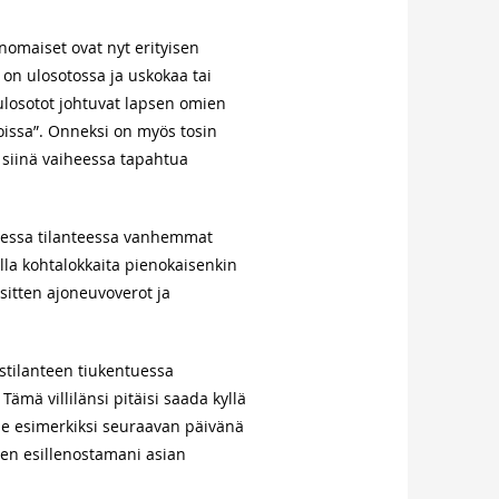
anomaiset ovat nyt erityisen
 on ulosotossa ja uskokaa tai
 ulosotot johtuvat lapsen omien
issa”. Onneksi on myös tosin
 siinä vaiheessa tapahtua
aisessa tilanteessa vanhemmat
olla kohtalokkaita pienokaisenkin
 sitten ajoneuvoverot ja
ustilanteen tiukentuessa
ämä villilänsi pitäisi saada kyllä
ille esimerkiksi seuraavan päivänä
en esillenostamani asian