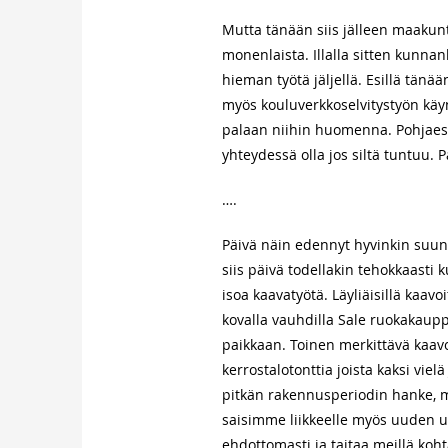
Mutta tänään siis jälleen maakunta
monenlaista. Illalla sitten kunna
hieman työtä jäljellä. Esillä tänä
myös kouluverkkoselvitystyön käy
palaan niihin huomenna. Pohjaesity
yhteydessä olla jos siltä tuntuu. 
….
Päivä näin edennyt hyvinkin suunn
siis päivä todellakin tehokkaasti
isoa kaavatyötä. Läyliäisillä kaav
kovalla vauhdilla Sale ruokakauppa
paikkaan. Toinen merkittävä kaav
kerrostalotonttia joista kaksi viel
pitkän rakennusperiodin hanke, mu
saisimme liikkeelle myös uuden u
ehdottomasti ja taitaa meillä koh