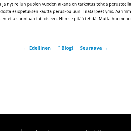
 ja nyt reilun puolen vuoden aikana on tarkoitus tehdä perusteelli
dosta esiopetuksen kautta peruskouluun. Tilatarpeet yms. Äärimmäi
enteita suuntaan tai toiseen. Niin se pitää tehdä. Mutta huomenn
← Edellinen
￪ Blogi
Seuraava →