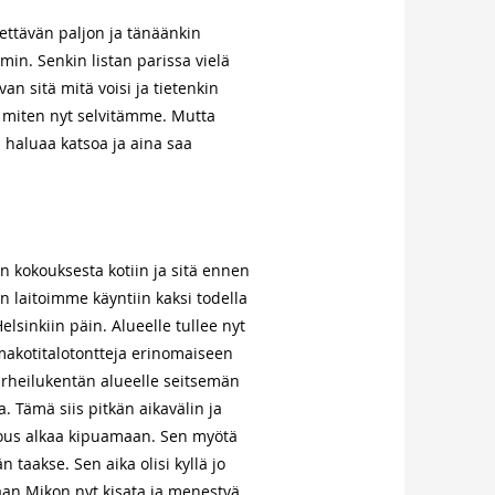
itettävän paljon ja tänäänkin
min. Senkin listan parissa vielä
an sitä mitä voisi ja tietenkin
a miten nyt selvitämme. Mutta
u haluaa katsoa ja aina saa
n kokouksesta kotiin ja sitä ennen
 laitoimme käyntiin kaksi todella
lsinkiin päin. Alueelle tullee nyt
 omakotitalotontteja erinomaiseen
urheilukentän alueelle seitsemän
a. Tämä siis pitkän aikavälin ja
alous alkaa kipuamaan. Sen myötä
aakse. Sen aika olisi kyllä jo
aan Mikon nyt kisata ja menestyä