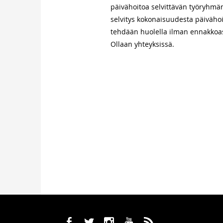
päivähoitoa selvittävän työryhmän
selvitys kokonaisuudesta päivähoi
tehdään huolella ilman ennakkoas
Ollaan yhteyksissä.
b
a
x
r
,