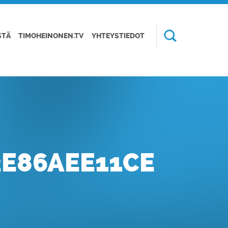
STÄ
TIMOHEINONEN.TV
YHTEYSTIEDOT
3E86AEE11CE