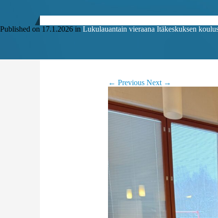
Published on
17.1.2026
in
Lukulauantain vieraana Itäkeskuksen koulus
←
Previous
Next
→