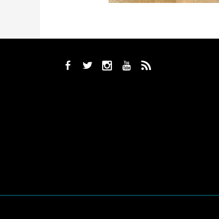
b
a
x
r
,