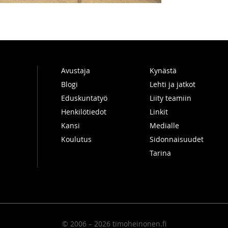
Avustaja
Kynästä
Blogi
Lehti ja jatkot
Eduskuntatyö
Liity teamiin
Henkilötiedot
Linkit
Kansi
Medialle
Koulutus
Sidonnaisuudet
Tarina
© 2006 – 2026 timoheinonen.fi