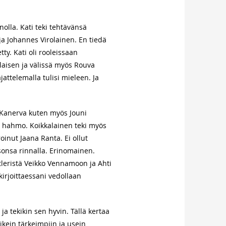
olla. Kati teki tehtävänsä
 ja Johannes Virolainen. En tiedä
ty. Kati oli rooleissaan
tolaisen ja välissä myös Rouva
attelemalla tulisi mieleen. Ja
o Kanerva kuten myös Jouni
n hahmo. Koikkalainen teki myös
inut Jaana Ranta. Ei ollut
lisonsa rinnalla. Erinomainen.
tleristä Veikko Vennamoon ja Ahti
irjoittaessani vedollaan
a tekikin sen hyvin. Tällä kertaa
ikein tärkeimpiin ja usein