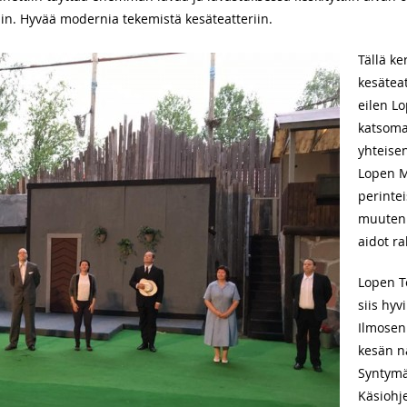
htiin. Hyvää modernia tekemistä kesäteatteriin.
Tällä ke
kesäteat
eilen L
katsomas
yhteisen
Lopen Mi
perintei
muuten 
aidot ra
Lopen Te
siis hy
Ilmosen 
kesän n
Syntymä
Käsiohj