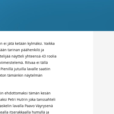
 ei jätä ketään kylmäksi. Vaikka
tään tarinan päähenkilö ja
lijää näytteli yhteensä 43 roolia
iimeistelemä. Ritvaa ei tällä
nillä jutuilla lavalle saatiin
ehdoton tämänkin näytelmän
in ehdottomaksi tämän kesän
aksi Petri Hutrin joka tanssahteli
askelin lavalla Paavo Väyrysenä
kealla itserakkaalla hymyllä ja