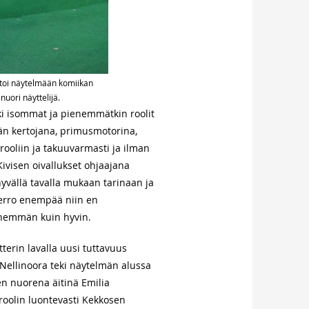
a toi näytelmään komiikan
uori näyttelijä.
ikki isommat ja pienemmätkin roolit
män kertojana, primusmotorina,
rooliin ja takuuvarmasti ja ilman
Kivisen oivallukset ohjaajana
hyvällä tavalla mukaan tarinaan ja
kerro enempää niin en
 enemmän kuin hyvin.
tterin lavalla uusi tuttavuus
. Nellinoora teki näytelmän alussa
en nuorena äitinä Emilia
oolin luontevasti Kekkosen