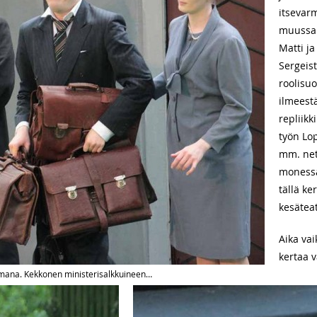
itsevar
muussa 
Matti ja
Sergeist
roolisuo
ilmeest
repliikk
työn Lo
mm. net
monessa
tällä ke
kesäteat
Aika vai
kertaa 
amana. Kekkonen ministerisalkkuineen…