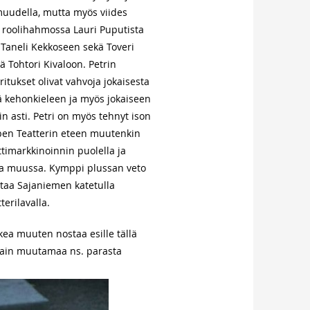
muudella, mutta myös viides
roolihahmossa Lauri Puputista
 Taneli Kekkoseen sekä Toveri
ä Tohtori Kivaloon. Petrin
ritukset olivat vahvoja jokaisesta
ä kehonkieleen ja myös jokaiseen
iin asti. Petri on myös tehnyt ison
pen Teatterin eteen muutenkin
timarkkinoinnin puolella ja
 muussa. Kymppi plussan veto
rtaa Sajaniemen katetulla
terilavalla.
kea muuten nostaa esille tällä
vain muutamaa ns. parasta