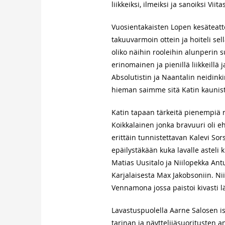
liikkeiksi, ilmeiksi ja sanoiksi Vii
Vuosientakaisten Lopen kesäteatte
takuuvarmoin ottein ja hoiteli sel
oliko näihin rooleihin alunperin su
erinomainen ja pienillä liikkeillä 
Absolutistin ja Naantalin neidinki
hieman saimme sitä Katin kaunist
Katin tapaan tärkeitä pienempiä 
Koikkalainen jonka bravuuri oli 
erittäin tunnistettavan Kalevi So
epäilystäkään kuka lavalle asteli 
Matias Uusitalo ja Niilopekka Ant
Karjalaisesta Max Jakobsoniin. Ni
Vennamona jossa paistoi kivasti lä
Lavastuspuolella Aarne Salosen is
tarinan ja näyttelijäsuoritusten a