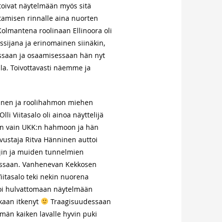
 toivat näytelmään myös sitä
tamisen rinnalle aina nuorten
olmantena roolinaan Ellinoora oli
sijana ja erinomainen siinäkin,
oissaan ja osaamisessaan hän nyt
olla. Toivottavasti näemme ja
ainen ja roolihahmon miehen
li Viitasalo oli ainoa näyttelijä
jan vain UKK:n hahmoon ja hän
uvustaja Ritva Hänninen auttoi
jin ja muiden tunnelmien
olissaan. Vanhenevan Kekkosen
Viitasalo teki nekin nuorena
loi hulvattomaan näytelmään
kaan itkenyt
Traagisuudessaan
ämän kaiken lavalle hyvin puki