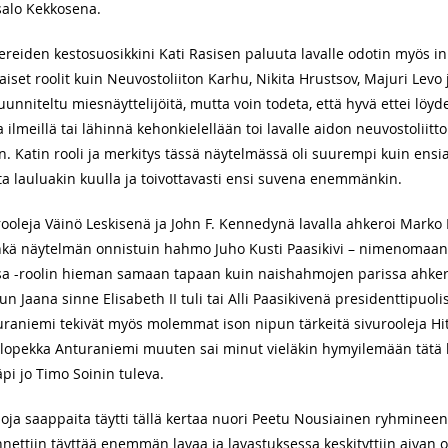
tasalo Kekkosena.
reiden kestosuosikkini Kati Rasisen paluuta lavalle odotin myös inn
laiset roolit kuin Neuvostoliiton Karhu, Nikita Hrustsov, Majuri Levo
unniteltu miesnäyttelijöitä, mutta voin todeta, että hyvä ettei löydet
ja ilmeillä tai lähinnä kehonkielellään toi lavalle aidon neuvostoliit
n. Katin rooli ja merkitys tässä näytelmässä oli suurempi kuin ensiaj
a lauluakin kuulla ja toivottavasti ensi suvena enemmänkin.
rooleja Väinö Leskisenä ja John F. Kennedynä lavalla ahkeroi Mark
ehkä näytelmän onnistuin hahmo Juho Kusti Paasikivi – nimenomaa
rsa -roolin hieman samaan tapaan kuin naishahmojen parissa ahkero
kun Jaana sinne Elisabeth II tuli tai Alli Paasikivenä presidenttipuo
uraniemi tekivät myös molemmat ison nipun tärkeitä sivurooleja Hi
ilopekka Anturaniemi muuten sai minut vieläkin hymyilemään tätä k
pi jo Timo Soinin tuleva.
oja saappaita täytti tällä kertaa nuori Peetu Nousiainen ryhmineen j
nnettiin täyttää enemmän lavaa ja lavastuksessa keskityttiin aivan o