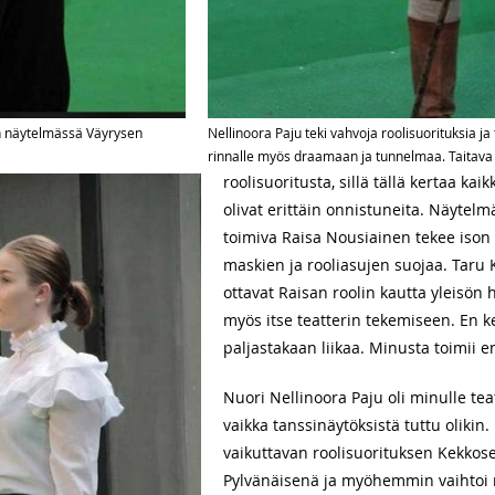
än näytelmässä Väyrysen
Nellinoora Paju teki vahvoja roolisuorituksia j
rinnalle myös draamaan ja tunnelmaa. Taitava n
roolisuoritusta, sillä tällä kertaa ka
olivat erittäin onnistuneita. Näytel
toimiva Raisa Nousiainen tekee ison 
maskien ja rooliasujen suojaa. Taru 
ottavat Raisan roolin kautta yleisön 
myös itse teatterin tekemiseen. En 
paljastakaan liikaa. Minusta toimii
Nuori Nellinoora Paju oli minulle tea
vaikka tanssinäytöksistä tuttu olikin
vaikuttavan roolisuorituksen Kekkos
Pylvänäisenä ja myöhemmin vaihtoi r