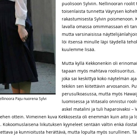
puolisoon Sylviin. Nellinooran roolit
toisenlaista tunnetta Väyrysen kohel
rakastumisesta Sylvin poismenoon. K
lavalla omassa omimmassaan eli tans
mutta varsinaisissa näyttelijänlahj
löi itsensä minulle läpi täydellä teh
kuulemme lisää.
Mutta kyllä Kekkonenkin oli erinom
tapaan myös mahtava roolisuoritus. Ol
joka sai keskittyä koko näytelmän a
tekikin sen kiitettävin arvosanoin. P
perusulkoasussa, mutta myös Hawai
Nellinoora Paju nuorena Sylvi
luomisessa ja Viitasalo onnistui ro
askel matalini ja tuli haparoivaksi – 
hen ottein. Viimeinen kuva Kekkosesta oli enemmän kuin aito ja 
. Kokoomuslaisena liikutuksen kyyneleet sentään vältin enkä ilosta
ettava ja kunnioitusta herättävä, mutta lopulta myös surullinen. T