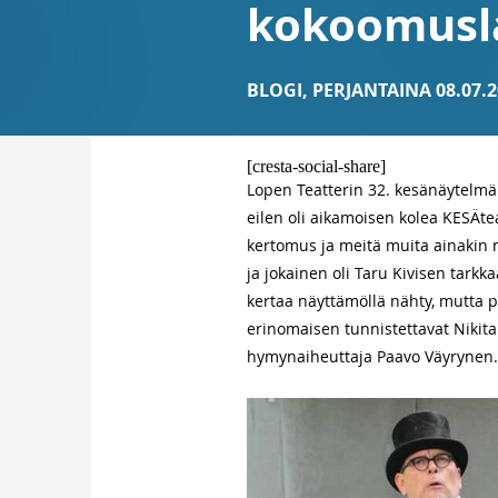
kokoomusla
BLOGI
,
PERJANTAINA 08.07.2
[cresta-social-share]
Lopen Teatterin 32. kesänäytelmä 
eilen oli aikamoisen kolea KESÄte
kertomus ja meitä muita ainakin m
ja jokainen oli Taru Kivisen tarkk
kertaa näyttämöllä nähty, mutta p
erinomaisen tunnistettavat Nikita 
hymynaiheuttaja Paavo Väyrynen.