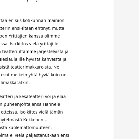
rtaa en siis kotikunnan mainion
terin ensi-iltaan ehtinyt, mutta
open Yrittäjien kanssa olimme
sa. Iso kiitos vielä yrittäjille
 teatteri-iltamme järjestelyistä ja
eslaulajille hyvistä kahveista ja
sistä teatterimakkaroista. Ne
ovat melkein yhtä hyviä kuin ne
llimakkaratkin.
atteri ja kesäteatteri voi ja elää
vin puheenjohtajansa Hannele
otteissa. Iso kiitos vielä tämän
äytelmästä Kekkonen –
stä kuolemattomuuteen.
elma ei vielä paljastanutkaan ensi