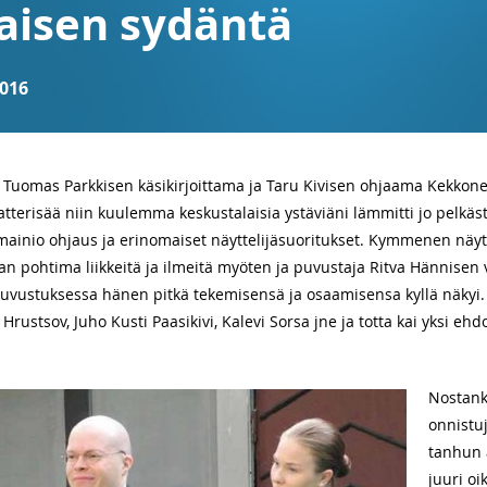
isen sydäntä
016
Tuomas Parkkisen käsikirjoittama ja Taru Kivisen ohjaama Kekkonen
atterisää niin kuulemma keskustalaisia ystäviäni lämmitti jo pelkäs
ainio ohjaus ja erinomaiset näyttelijäsuoritukset. Kymmenen näytte
aan pohtima liikkeitä ja ilmeitä myöten ja puvustaja Ritva Hännisen v
uvustuksessa hänen pitkä tekemisensä ja osaamisensa kyllä näkyi. Pie
Hrustsov, Juho Kusti Paasikivi, Kalevi Sorsa jne ja totta kai yksi 
Nostank
onnistuj
tanhun 
juuri oi