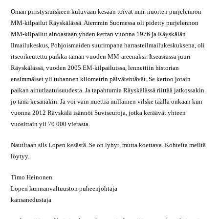
Oman piristysruiskeen kuluvaan kesään toivat mm. nuorten purjelennon
MM-kilpailut Räyskälässä. Aiemmin Suomessa oli pidetty purjelennon
MM-kilpailut ainoastaan yhden kerran vuonna 1976 ja Räyskälän
Ilmailukeskus, Pohjoismaiden suurimpana harrasteilmailukeskuksena, oli
itseoikeutettu paikka tämän vuoden MM-areenaksi. Itseasiassa juuri
Räyskälässä, vuoden 2005 EM-kilpailuissa, lennettiin historian
ensimmäiset yli tuhannen kilometrin päivätehtävät. Se kertoo jotain
paikan ainutlaatuisuudesta. Ja tapahtumia Räyskälässä riittää jatkossakin
jo tänä kesänäkin. Ja voi vain miettiä millainen vilske täällä onkaan kun
vuonna 2012 Räyskälä isännöi Suviseuroja, jotka keräävät yhteen
vuosittain yli 70 000 vierasta.
Nautitaan siis Lopen kesästä. Se on lyhyt, mutta koettava. Kohteita meiltä
löytyy.
Timo Heinonen
Lopen kunnanvaltuuston puheenjohtaja
kansanedustaja