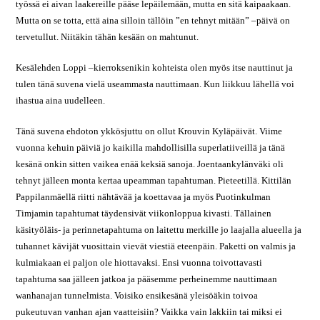
työssä ei aivan laakereille pääse lepäilemään, mutta en sitä kaipaakaan.
Mutta on se totta, että aina silloin tällöin ”en tehnyt mitään” –päivä on
tervetullut. Niitäkin tähän kesään on mahtunut.
Kesälehden Loppi –kierroksenikin kohteista olen myös itse nauttinut ja
tulen tänä suvena vielä useammasta nauttimaan. Kun liikkuu lähellä voi
ihastua aina uudelleen.
Tänä suvena ehdoton ykkösjuttu on ollut Krouvin Kyläpäivät. Viime
vuonna kehuin päiviä jo kaikilla mahdollisilla superlatiiveillä ja tänä
kesänä onkin sitten vaikea enää keksiä sanoja. Joentaankylänväki oli
tehnyt jälleen monta kertaa upeamman tapahtuman. Pieteetillä. Kittilän
Pappilanmäellä riitti nähtävää ja koettavaa ja myös Puotinkulman
Timjamin tapahtumat täydensivät viikonloppua kivasti. Tällainen
käsityöläis- ja perinnetapahtuma on laitettu merkille jo laajalla alueella ja
tuhannet kävijät vuosittain vievät viestiä eteenpäin. Paketti on valmis ja
kulmiakaan ei paljon ole hiottavaksi. Ensi vuonna toivottavasti
tapahtuma saa jälleen jatkoa ja pääsemme perheinemme nauttimaan
wanhanajan tunnelmista. Voisiko ensikesänä yleisöäkin toivoa
pukeutuvan vanhan ajan vaatteisiin? Vaikka vain lakkiin tai miksi ei