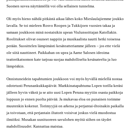
Suomen suvea näyttämöllä voi olla sellainen tunnelma.
Oli myös hieno nähdä pitkästä aikaa lähes koko Mieslaulajiemme joukko
lavalla. Se toi mieleen Rosvo Roopen ja Tukkijoen vuosien takaa ja
samaan joukkoon minä nostaisikin upean Viulunsoittajan Katollakin.
Roolitukset olivat osuneet nappiin ja musikaalista nautti hetki toisensa
perään. Suosittelen lämpimästi kesäteatteriamme jälleen – jos ette vielä
ole siitä nauttineet. Paikkahan on upea ja Aarne Salosen ideoima
teatterikatsomon kate tarjoaa suojaa mahdolliselta kesäsateelta ja luo
lämpöäkin.
Onnistuneidein tapahtumien joukkoon voi myös hyvällä mielellä nostaa
odotetusti Perunankukkapäivät. Markkinatapahtuma Lopen torilla keräsi
jälleen hyvin väkeä ja se aito uusi Lopen Peruna myytiin osasta paikkoja
loppuun jo ennen puolta päivää. Ja mukavaa eloa on punainen torimme
muutenkin kokenut. Torimyyjiä on arkena ja perjantai-iltoinakin paikalla
ja toivotaan, että perjantain iltatorit voisivat joskus vielä muodostua
ilmiöksi. Musakan uunituoreen savulohen myötä siihen on täydet
mahdollisuudet. Kannattaa maistaa.