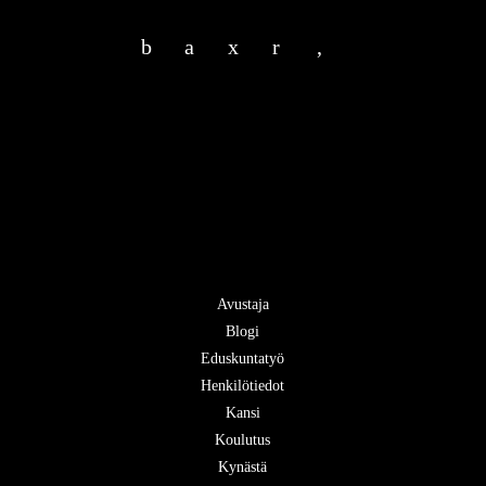
b
a
x
r
,
Avustaja
Blogi
Eduskuntatyö
Henkilötiedot
Kansi
Koulutus
Kynästä