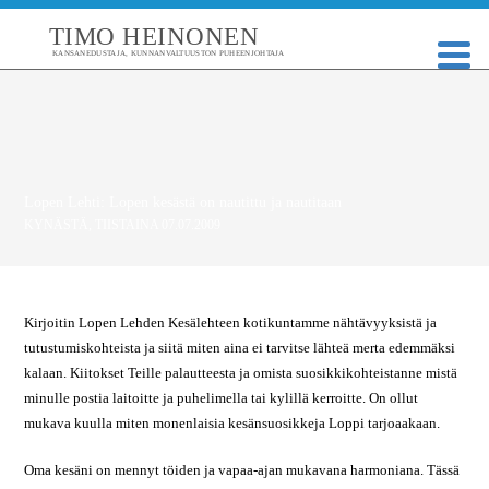
TIMO HEINONEN
KANSANEDUSTAJA, KUNNANVALTUUSTON PUHEENJOHTAJA
Lopen Lehti: Lopen kesästä on nautittu ja nautitaan
KYNÄSTÄ
,
TIISTAINA 07.07.2009
Kirjoitin Lopen Lehden Kesälehteen kotikuntamme nähtävyyksistä ja
tutustumiskohteista ja siitä miten aina ei tarvitse lähteä merta edemmäksi
kalaan. Kiitokset Teille palautteesta ja omista suosikkikohteistanne mistä
minulle postia laitoitte ja puhelimella tai kylillä kerroitte. On ollut
mukava kuulla miten monenlaisia kesänsuosikkeja Loppi tarjoaakaan.
Oma kesäni on mennyt töiden ja vapaa-ajan mukavana harmoniana. Tässä