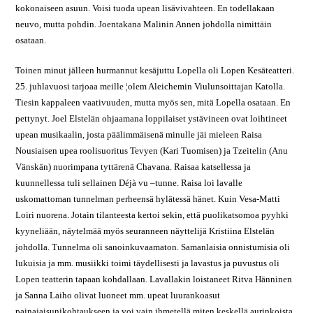
kokonaiseen asuun. Voisi tuoda upean lisävivahteen. En todellakaan
neuvo, mutta pohdin. Joentakana Malinin Annen johdolla nimittäin
osataan.
Toinen minut jälleen hurmannut kesäjuttu Lopella oli Lopen Kesäteatteri.
25. juhlavuosi tarjoaa meille ¦olem Aleichemin Viulunsoittajan Katolla.
Tiesin kappaleen vaativuuden, mutta myös sen, mitä Lopella osataan. En
pettynyt. Joel Elstelän ohjaamana loppilaiset ystävineen ovat loihtineet
upean musikaalin, josta päälimmäisenä minulle jäi mieleen Raisa
Nousiaisen upea roolisuoritus Tevyen (Kari Tuomisen) ja Tzeitelin (Anu
Vänskän) nuorimpana tyttärenä Chavana. Raisaa katsellessa ja
kuunnellessa tuli sellainen Déjà vu –tunne. Raisa loi lavalle
uskomattoman tunnelman perheensä hylätessä hänet. Kuin Vesa-Matti
Loiri nuorena. Jotain tilanteesta kertoi sekin, että puolikatsomoa pyyhki
kyyneliään, näytelmää myös seuranneen näyttelijä Kristiina Elstelän
johdolla. Tunnelma oli sanoinkuvaamaton. Samanlaisia onnistumisia oli
lukuisia ja mm. musiikki toimi täydellisesti ja lavastus ja puvustus oli
Lopen teatterin tapaan kohdallaan. Lavallakin loistaneet Ritva Hänninen
ja Sanna Laiho olivat luoneet mm. upeat luurankoasut
painajaisunikohtaukseen ja voi vain ihmetellä miten keskellä aurinkoista