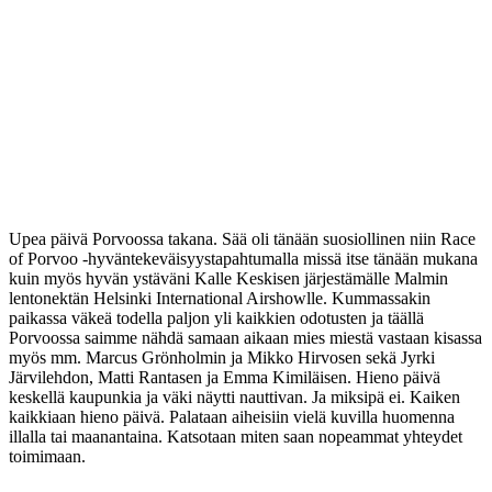
Upea päivä Porvoossa takana. Sää oli tänään suosiollinen niin Race
of Porvoo -hyväntekeväisyystapahtumalla missä itse tänään mukana
kuin myös hyvän ystäväni Kalle Keskisen järjestämälle Malmin
lentonektän Helsinki International Airshowlle. Kummassakin
paikassa väkeä todella paljon yli kaikkien odotusten ja täällä
Porvoossa saimme nähdä samaan aikaan mies miestä vastaan kisassa
myös mm. Marcus Grönholmin ja Mikko Hirvosen sekä Jyrki
Järvilehdon, Matti Rantasen ja Emma Kimiläisen. Hieno päivä
keskellä kaupunkia ja väki näytti nauttivan. Ja miksipä ei. Kaiken
kaikkiaan hieno päivä. Palataan aiheisiin vielä kuvilla huomenna
illalla tai maanantaina. Katsotaan miten saan nopeammat yhteydet
toimimaan.