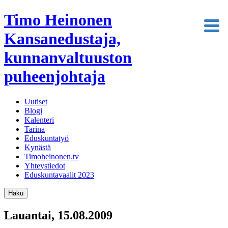
Timo Heinonen
Kansanedustaja,
kunnanvaltuuston
puheenjohtaja
Uutiset
Blogi
Kalenteri
Tarina
Eduskuntatyö
Kynästä
Timoheinonen.tv
Yhteystiedot
Eduskuntavaalit 2023
Haku
Lauantai, 15.08.2009