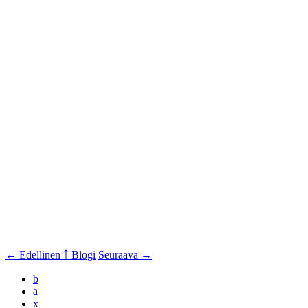
← Edellinen
￪ Blogi
Seuraava →
b
a
x