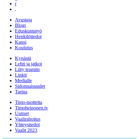
r
,
Avustaja
Blogi
Eduskuntatyö
Henkilötiedot
Kansi
Koulutus
Kynästä
Lehti ja jatkot
Liity teamiin
Linkit
Medialle
Sidonnaisuudet
Tarina
Timo-tuotteita
Timoheinonen.tv
Uutiset
Vaalirahoitus
Yhteystiedot
Vaalit 2023