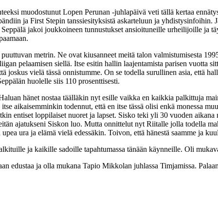
eeksi muodostunut Lopen Perunan -juhlapäivä veti tällä kertaa ennätysyl
bändiin ja First Stepin tanssiesityksistä askarteluun ja yhdistysinfoihin
Seppälä jakoi joukkoineen tunnustukset ansioituneille urheilijoille ja t
ppaamaan.
puuttuvan metrin. Ne ovat kiusanneet meitä talon valmistumisesta 1995
igan pelaamisen siellä. Itse esitin hallin laajentamista parisen vuotta 
 joskus vielä tässä onnistumme. On se todella surullinen asia, että hall
eppälän huolelle siis 110 prosenttisesti.
aluan hänet nostaa täälläkin nyt esille vaikka en kaikkia palkittuja mai
se aikaisemminkin todennut, että en itse tässä olisi enkä monessa muuss
in entiset loppilaiset nuoret ja lapset. Sisko teki yli 30 vuoden aikana 
än ajatukseni Siskon luo. Mutta onnittelut nyt Riitalle jolla todella ma
tä upea ura ja elämä vielä edessäkin. Toivon, että hänestä saamme ja kuu
palkituille ja kaikille sadoille tapahtumassa tänään käynneille. Oli muka
an edustaa ja olla mukana Tapio Mikkolan juhlassa Timjamissa. Palaa