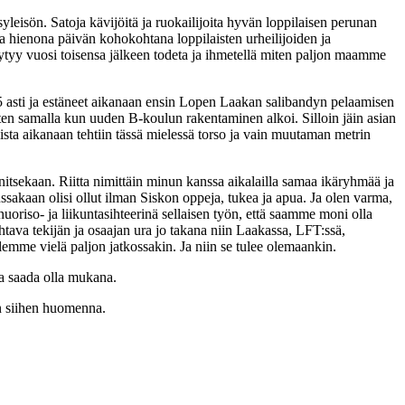
eisön. Satoja kävijöitä ja ruokailijoita hyvän loppilaisen perunan
. Ja hienona päivän kohokohtana loppilaisten urheilijoiden ja
äytyy vuosi toisensa jälkeen todeta ja ihmetellä miten paljon maamme
 asti ja estäneet aikanaan ensin Lopen Laakan salibandyn pelaamisen
sitten samalla kun uuden B-koulun rakentaminen alkoi. Silloin jäin asian
ista aikanaan tehtiin tässä mielessä torso ja vain muutaman metrin
nitsekaan. Riitta nimittäin minun kanssa aikalailla samaa ikäryhmää ja
akaan olisi ollut ilman Siskon oppeja, tukea ja apua. Ja olen varma,
nuoriso- ja liikuntasihteerinä sellaisen työn, että saamme moni olla
htava tekijän ja osaajan ura jo takana niin Laakassa, LFT:ssä,
lemme vielä paljon jatkossakin. Ja niin se tulee olemaankin.
va saada olla mukana.
n siihen huomenna.