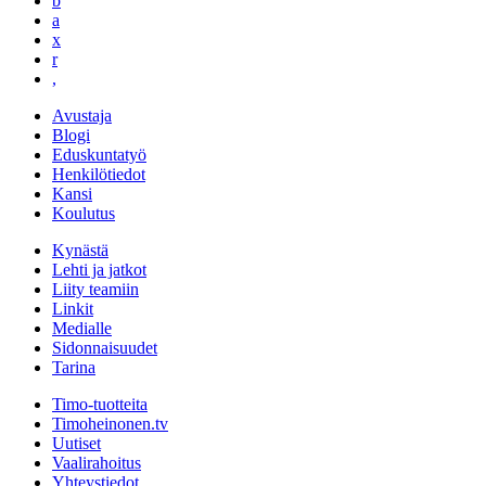
b
a
x
r
,
Avustaja
Blogi
Eduskuntatyö
Henkilötiedot
Kansi
Koulutus
Kynästä
Lehti ja jatkot
Liity teamiin
Linkit
Medialle
Sidonnaisuudet
Tarina
Timo-tuotteita
Timoheinonen.tv
Uutiset
Vaalirahoitus
Yhteystiedot