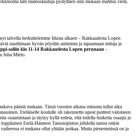
rkkinoilla tahi mainostauluja pystyttäen niin mukaan mahtuu vielä.
nyt talvella herkuttelemme Idusta alkaen – Rakkaudesta Lopen
äviä nauttimaan hyvän pöydän antimista ja tapaamaan tuttuja ja
ppi-saliin klo 11-14 Rakkaudesta Lopen perunaan -
la Juha Mieto.
 mukava päästä mukaan. Tässä vuosien aikana minusta tullut aika
eatasoinen. Eteläiselle koululle oli rakennettu upeat puitteet valoineen
nta osaamistaan ja täytyy kyllä todeta, että todella huikeita osaajia jo
ja loppilaisen Etelä-Hämeen Tanssiopiston johdolla tanssi onkin
ä vaiheessa ei mukana ollut yhtään poikaa. Mutta pienemmissä on ja