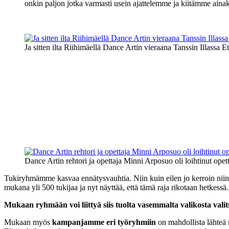
onkin paljon jotka varmasti usein ajattelemme ja kiitämme ain
Ja sitten ilta Riihimäellä Dance Artin vieraana Tanssin Illassa 
Dance Artin rehtori ja opettaja Minni Arposuo oli loihtinut opett
Tukiryhmämme kasvaa ennätysvauhtia. Niin kuin eilen jo kerroin niin 
mukana yli 500 tukijaa ja nyt näyttää, että tämä raja rikotaan hetkessä. K
Mukaan ryhmään voi liittyä siis tuolta vasemmalta valikosta vali
Mukaan myös
kampanjamme eri työryhmiin
on mahdollista lähteä