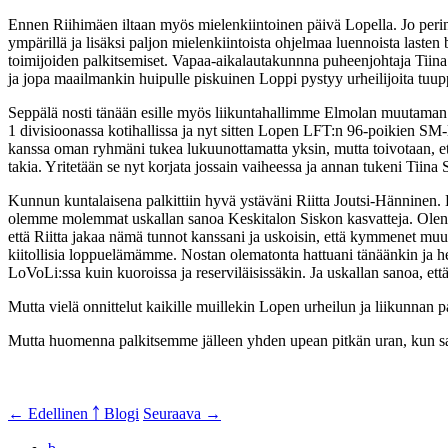
Ennen Riihimäen iltaan myös mielenkiintoinen päivä Lopella. Jo perint
ympärillä ja lisäksi paljon mielenkiintoista ohjelmaa luennoista lasten 
toimijoiden palkitsemiset. Vapaa-aikalautakunnna puheenjohtaja Tiina 
ja jopa maailmankin huipulle piskuinen Loppi pystyy urheilijoita tuu
Seppälä nosti tänään esille myös liikuntahallimme Elmolan muutaman 
1 divisioonassa kotihallissa ja nyt sitten Lopen LFT:n 96-poikien SM-li
kanssa oman ryhmäni tukea lukuunottamatta yksin, mutta toivotaan, että
takia. Yritetään se nyt korjata jossain vaiheessa ja annan tukeni Tiina S
Kunnun kuntalaisena palkittiin hyvä ystäväni Riitta Joutsi-Hänninen. H
olemme molemmat uskallan sanoa Keskitalon Siskon kasvatteja. Olen it
että Riitta jakaa nämä tunnot kanssani ja uskoisin, että kymmenet muutk
kiitollisia loppuelämämme. Nostan olematonta hattuani tänäänkin ja heit
LoVoLi:ssa kuin kuoroissa ja reserviläisissäkin. Ja uskallan sanoa, et
Mutta vielä onnittelut kaikille muillekin Lopen urheilun ja liikunnan 
Mutta huomenna palkitsemme jälleen yhden upean pitkän uran, kun sa
← Edellinen
￪ Blogi
Seuraava →