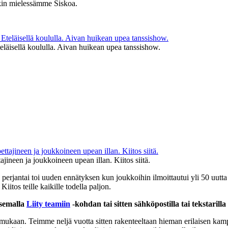
akin mielessämme Siskoa.
Eteläisellä koululla. Aivan huikean upea tanssishow.
ajineen ja joukkoineen upean illan. Kiitos siitä.
perjantai toi uuden ennätyksen kun joukkoihin ilmoittautui yli 50 uutta
iitos teille kaikille todella paljon.
tsemalla
Liity teamiin
-kohdan tai sitten sähköpostilla tai tekstarill
 mukaan. Teimme neljä vuotta sitten rakenteeltaan hieman erilaisen k