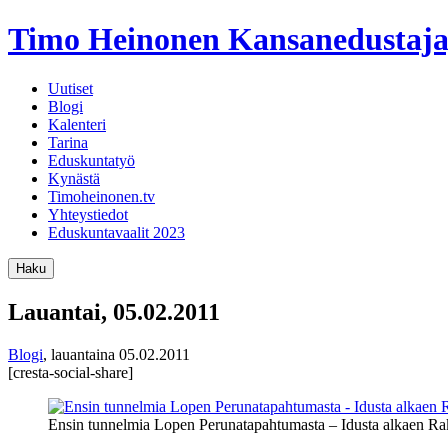
Timo Heinonen
Kansanedustaja
Uutiset
Blogi
Kalenteri
Tarina
Eduskuntatyö
Kynästä
Timoheinonen.tv
Yhteystiedot
Eduskuntavaalit 2023
Haku
Lauantai, 05.02.2011
Blogi
,
lauantaina 05.02.2011
[cresta-social-share]
Ensin tunnelmia Lopen Perunatapahtumasta – Idusta alkaen 