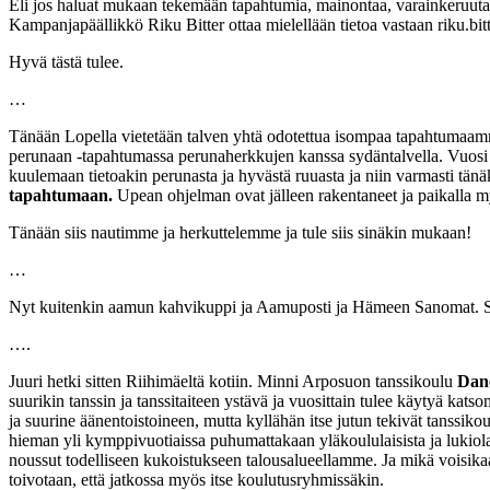
Eli jos haluat mukaan tekemään tapahtumia, mainontaa, varainkeruuta t
Kampanjapäällikkö Riku Bitter ottaa mielellään tietoa vastaan riku.bitt
Hyvä tästä tulee.
…
Tänään Lopella vietetään talven yhtä odotettua isompaa tapahtumaam
perunaan -tapahtumassa perunaherkkujen kanssa sydäntalvella. Vuosi t
kuulemaan tietoakin perunasta ja hyvästä ruuasta ja niin varmasti tän
tapahtumaan.
Upean ohjelman ovat jälleen rakentaneet ja paikalla m
Tänään siis nautimme ja herkuttelemme ja tule siis sinäkin mukaan!
…
Nyt kuitenkin aamun kahvikuppi ja Aamuposti ja Hämeen Sanomat. Sii
….
Juuri hetki sitten Riihimäeltä kotiin. Minni Arposuon tanssikoulu
Dan
suurikin tanssin ja tanssitaiteen ystävä ja vuosittain tulee käytyä katso
ja suurine äänentoistoineen, mutta kyllähän itse jutun tekivät tanssikoul
hieman yli kymppivuotiaissa puhumattakaan yläkoululaisista ja lukiolai
noussut todelliseen kukoistukseen talousalueellamme. Ja mikä voisika
toivotaan, että jatkossa myös itse koulutusryhmissäkin.