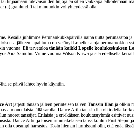
ai linjaamaan tulevaisuuden linjoja tai sitten vaikkapa talkoilemaan ma
er (a) granlund.fi tai minuunkin voi yhteydessä olla.
me. Kesällä juhlimme Perunankukkapäivillä naina uutta perunasatoa ja 
oisensa jälkeen tapahtuma on vetänyt Lopelle satoja perunaruokien yst
äkin vuonna. Eli tervetuloa
tänään kaikki Lopelle koulukeskuksen Lo
yös Aira Samulin. Viime vuonna Wilson Kirwa ja sitä edellisellä kerral
tä se päivä lähtee hyvin käyntiin.
ce Art
järjesti tänään jälleen perinteisen talven
Tanssin Illan
ja olikin
massa monenlaista tällä saralla. Dance Artin tanssin ilta oli todella kork
un nuoret tanssijat. Erilaisia ja eri-ikäisten koulutusryhmät esittivät uusi
sista. Dance Artin ja toisen riihimäkeläisen tanssikoulun First Stepin 
an olla upeampi harrastus. Tosin hieman harmissani olin, että enää täss