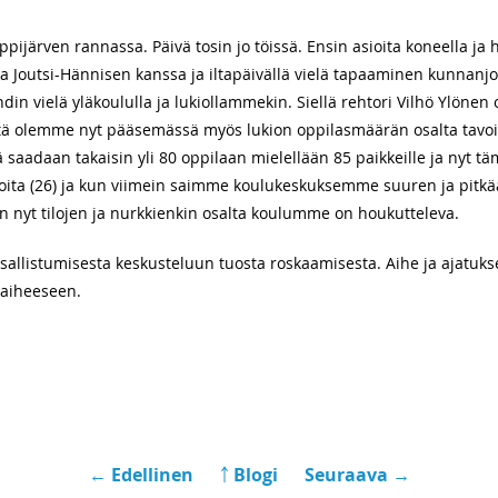
oppijärven rannassa. Päivä tosin jo töissä. Ensin asioita koneella ja h
ta Joutsi-Hännisen kanssa ja iltapäivällä vielä tapaaminen kunnanj
hdin vielä yläkoululla ja lukiollammekin. Siellä rehtori Vilhö Ylönen
, että olemme nyt pääsemässä myös lukion oppilasmäärän osalta ta
ä saadaan takaisin yli 80 oppilaan mielellään 85 paikkeille ja nyt 
joita (26) ja kun viimein saimme koulukeskuksemme suuren ja pitkä
n nyt tilojen ja nurkkienkin osalta koulumme on houkutteleva.
osallistumisesta keskusteluun tuosta roskaamisesta. Aihe ja ajatuk
 aiheeseen.
← Edellinen
￪ Blogi
Seuraava →