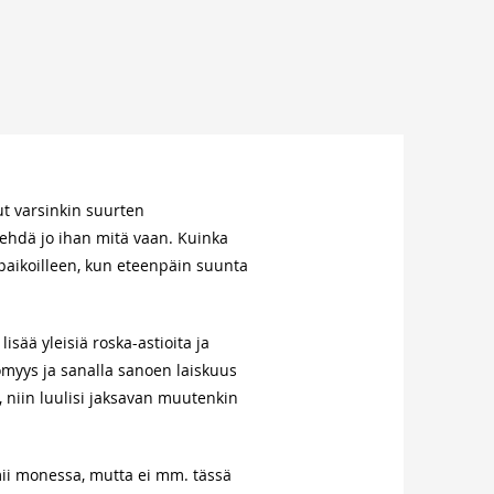
ut varsinkin suurten
tehdä jo ihan mitä vaan. Kuinka
 paikoilleen, kun eteenpäin suunta
ää yleisiä roska-astioita ja
ömyys ja sanalla sanoen laiskuus
, niin luulisi jaksavan muutenkin
imii monessa, mutta ei mm. tässä