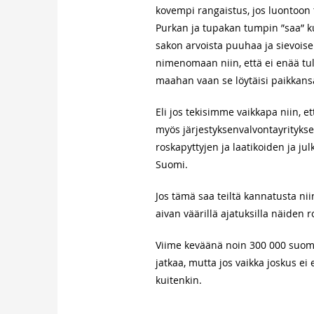
kovempi rangaistus, jos luontoon t
Purkan ja tupakan tumpin ”saa” k
sakon arvoista puuhaa ja sievoisen
nimenomaan niin, että ei enää tu
maahan vaan se löytäisi paikkansa
Eli jos tekisimme vaikkapa niin, 
myös järjestyksenvalvontayritykset
roskapyttyjen ja laatikoiden ja ju
Suomi.
Jos tämä saa teiltä kannatusta ni
aivan väärillä ajatuksilla näiden
Viime keväänä noin 300 000 suom
jatkaa, mutta jos vaikka joskus ei 
kuitenkin.
….