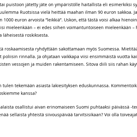
ai puistoon jätetty jäte on ympäristölle haitallista eli esimerkiksi s
uulemma Ruotsissa vielä heittää maahan ilman 90 euron sakkoa. Ja 
 1000 euron arvoista ”leikkiä”. Uskon, että tästä voisi alkaa hieno
lisi mieleenkään – ei edes siihen voimantuntoiseen mieleenkään – h
 läheisestä roskiksesta.
että roskaamisesta ryhdyttään sakottamaan myös Suomessa. Mietitään
 poliisin rinnalla. Ja ohjataan vaikkapa viisi ensimmäistä vuotta k
lkisten vessojen ja muiden rakentamiseen. Sitova diili siis rahan käyt
in tulen tekemään asiasta lakiesityksen eduskunnassa. Kommentoikaa
 roskiemme kanssa?
alaista osallistui aivan erinomaiseen Suomi puhtaaksi päivässä -
enää sellaista yhteistä siivouspäivää tarvitsisikaan? Voi olla toiveaj