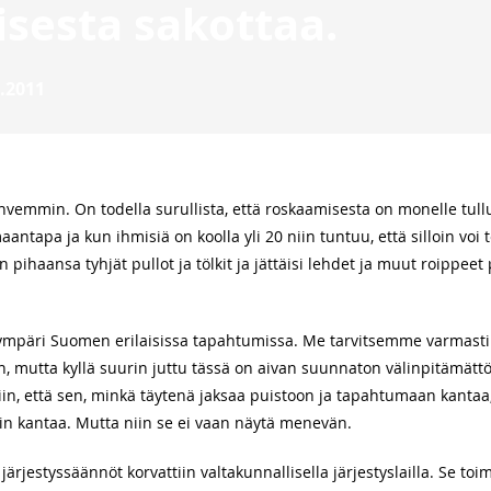
sesta sakottaa.
.2011
ahvemmin. On todella surullista, että roskaamisesta on monelle tull
tapa ja kun ihmisiä on koolla yli 20 niin tuntuu, että silloin voi 
ihaansa tyhjät pullot ja tölkit ja jättäisi lehdet ja muut roippeet
mpäri Suomen erilaisissa tapahtumissa. Me tarvitsemme varmasti lis
, mutta kyllä suurin juttu tässä on aivan suunnaton välinpitämätt
iin, että sen, minkä täytenä jaksaa puistoon ja tapahtumaan kantaa
n kantaa. Mutta niin se ei vaan näytä menevän.
ärjestyssäännöt korvattiin valtakunnallisella järjestyslailla. Se to