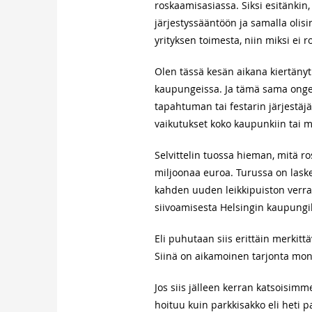
roskaamisasiassa. Siksi esitänki
järjestyssääntöön ja samalla olis
yrityksen toimesta, niin miksi ei 
Olen tässä kesän aikana kiertäny
kaupungeissa. Ja tämä sama ongel
tapahtuman tai festarin järjestäj
vaikutukset koko kaupunkiin tai m
Selvittelin tuossa hieman, mitä
miljoonaa euroa. Turussa on lasket
kahden uuden leikkipuiston verran
siivoamisesta Helsingin kaupungi
Eli puhutaan siis erittäin merkit
Siinä on aikamoinen tarjonta monta
Jos siis jälleen kerran katsoisim
hoituu kuin parkkisakko eli heti 