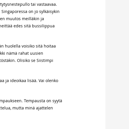
ytytysnestepullo tai vastaavaa.
Singaporessa on jo sylkäisykin
inen muutos meilläkin ja
eittää edes sitä bussilippua
 huolella voisiko sitä hoitaa
aikki nämä rahat uusien
östäkin. Olisiko se Siistimpi
 ja ideoikaa lisää. Vai olenko
tempaukseen. Tempausta on syytä
attelua, mutta minä ajattelen