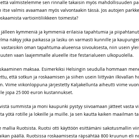
n, että valmistelemme sen rinnalle takaisin myös mahdollisuuden pa
in itse valmis avaamaan myös valvontaakin tässä. Jos autojen parkke
roskaamista vartiointiliikkeen toimesta?
t jälleen kymmeniä ja kymmeniä erilaisia tapahtumia ja piipahtanu
ma näkyy joka paikassa ja lasku on varmasti kunnille ja kaupungei
ä vastaisikin oman tapahtuma-alueensa siivouksesta, niin usein ylei
uuten vaan laajemmalle alueelle itse festarialueen ulkopuolella.
 roskaaminen maksaa. Esimerkiksi Helsingin seudulla hommaan men
tu, että sotkun ja roskaamisen ja siihen usein liittyvän ilkivallan
. Viime viikonloppuna järjestetty Kaljakellunta aiheutti viime vuo
lle jopa 25 000 euron kustannukset.
tävistä summista ja moni kaupunki pystyy siivoamaan jätteet vasta 
 yötä rotille ja lokeille ja muille. Ja sen kautta kaiken maailman ta
me mallia Ruotsista. Ruotsi otti käyttöön esittämäni sakotusmallin 
paikan päällä. Ruotsissa roskaamisesta räpsähtää 800 kruunun eli no