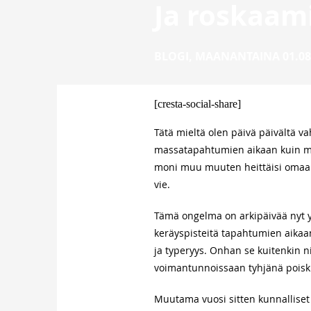
Ja roskaami
BLOGI
,
MAANANTAINA 01.08
[cresta-social-share]
Tätä mieltä olen päivä päivältä v
massatapahtumien aikaan kuin maan
moni muu muuten heittäisi omaan p
vie.
Tämä ongelma on arkipäivää nyt y
keräyspisteitä tapahtumien aikaan
ja typeryys. Onhan se kuitenkin n
voimantunnoissaan tyhjänä poiski
Muutama vuosi sitten kunnalliset j