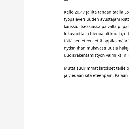
Kello 20.47 ja ilta tänään täällä L
työpalaveri uuden avustajani Riit
kanssa. Itseasiassa päivällä piipa
lukuvuotta ja hienoa oli kuulla
töitä sen eteen, että oppilasmäär
nytkin ihan mukavasti uusia haki
uudisrakentamistyön valmiiksi nii
Mutta suurimmat kiitokset teille 
ja viedään sitä eteenpäin. Palaan