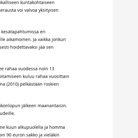
ikalliseen kuntakohtaiseen
erausta voi valvoa yksityisen
t kesätapahtumissa eri
lle aikamoinen. Ja vaikka jonkun
sesti hoidettavaksi jää sen
ee rahaa vuodessa noin 13
 hoitamiseen kuluu rahaa vuosittain
nna (2010) pelkästään roskien
viikonlopun jälkeen maanantaisin.
udeille.
viime kuun alkupuolella ja homma
in 90 euron sakko ja vieläkin