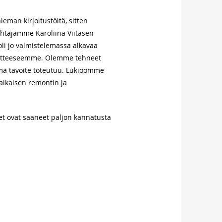
ieman kirjoitustöitä, sitten
ohtajamme Karoliina Viitasen
 oli jo valmistelemassa alkavaa
voitteeseemme. Olemme tehneet
tämä tavoite toteutuu. Lukioomme
aikaisen remontin ja
set ovat saaneet paljon kannatusta