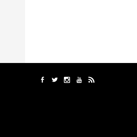
b
a
x
r
,