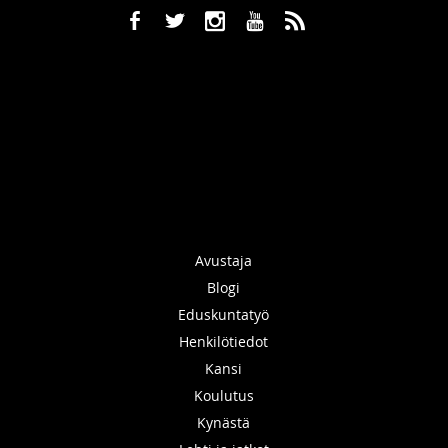
b
a
x
r
,
Avustaja
Blogi
Eduskuntatyö
Henkilötiedot
Kansi
Koulutus
Kynästä