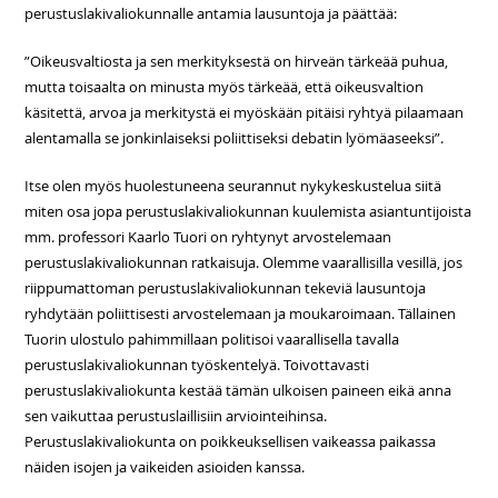
perustuslakivaliokunnalle antamia lausuntoja ja päättää:
”Oikeusvaltiosta ja sen merkityksestä on hirveän tärkeää puhua,
mutta toisaalta on minusta myös tärkeää, että oikeusvaltion
käsitettä, arvoa ja merkitystä ei myöskään pitäisi ryhtyä pilaamaan
alentamalla se jonkinlaiseksi poliittiseksi debatin lyömäaseeksi”.
Itse olen myös huolestuneena seurannut nykykeskustelua siitä
miten osa jopa perustuslakivaliokunnan kuulemista asiantuntijoista
mm. professori Kaarlo Tuori on ryhtynyt arvostelemaan
perustuslakivaliokunnan ratkaisuja. Olemme vaarallisilla vesillä, jos
riippumattoman perustuslakivaliokunnan tekeviä lausuntoja
ryhdytään poliittisesti arvostelemaan ja moukaroimaan. Tällainen
Tuorin ulostulo pahimmillaan politisoi vaarallisella tavalla
perustuslakivaliokunnan työskentelyä. Toivottavasti
perustuslakivaliokunta kestää tämän ulkoisen paineen eikä anna
sen vaikuttaa perustuslaillisiin arviointeihinsa.
Perustuslakivaliokunta on poikkeuksellisen vaikeassa paikassa
näiden isojen ja vaikeiden asioiden kanssa.