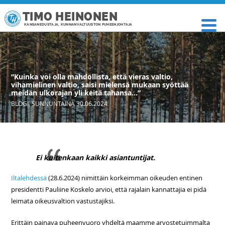
TIMO HEINONEN
KANSANEDUSTAJA, KUNNANVALTUUSTON PUHEENJOHTAJA
”Kuinka voi olla mahdollista, että vieras valtio,
vihamielinen valtio, saisi mielensä mukaan syöttää
meidän ulkorajan yli keitä tahansa…”
BLOGI
,
SUNNUNTAINA 30.06.2024
Ei kuitenkaan kaikki asiantuntijat.
Iltalehdessä
(28.6.2024) nimittäin korkeimman oikeuden entinen
presidentti Pauliine Koskelo arvioi, että rajalain kannattajia ei pidä
leimata oikeusvaltion vastustajiksi.
Erittäin painava puheenvuoro yhdeltä maamme arvostetuimmalta