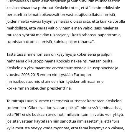
Suomalaisen Lakimiesyhdistyksen ja Svinhufvudin muistosäätiön
kesäseminaarissa puhunut Koskelo totesi, että ”ei esimerkiksi ole
perusteltua leimata oikeusvaltion vastustajiksi sellaisia ihmisiä,
joiden mieltä vaivaa kysymys näissä oloissa siitä, että kuinka voi olla
mahdollista, että vieras valtio, vihamielinen valtio, saisi mielensä
mukaan syöttää meidän ulkorajan yli keitä tahansa, paperittomia,
tunnistamattomia ihmisiä, kuinka paljon tahansa”.
Tästä tässä nimenomaan on kysymys ja kokeneena ja paljon
nähneenä oikeusoppineena Koskelo näkee ns. metsän puilta.
Koskelo on yksi maamme arvostetuimmista oikeusoppineista ja
vuosina 2006-2015 ennen nimitystään Euroopan
ihmisoikeustuomioistuimeen hän työskenteli maamme
korkeimman oikeuden presidenttinä.
Toimittaja Lauri Nurmen tekemässä uutisessa kerrotaan Koskelon
todenneen ”Oikeusvaltion vaaran paikat” -nimisessä seminaarissa,
että ”EIT ei ole koskaan arvioinut, millaisiin toimiin valtio voi ryhtyä,
jos sitä vastaan käytetään niin sanottua ihmisasetta” ja, että ”Siis
kyllä minusta täytyy voida myöntää, että tämä kysymys on vakava,