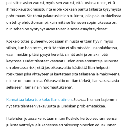
paitsi itse asian vuoksi, myös sen vuoksi, että tosiasia on se, että
ihmisoikeustuomioistuinta ei ole koskaan pantu tällaista kysymystä
pohtimaan. Siis tämä palautuskiellon tulkinta, jolla palautuskiellosta
on tehty ehdottomampi, kuin mitä se Geneven sopimuksessa on,
niin sehän on syntynyt aivan toisenlaisessa asiayhteydessä”.
Koskelo totesi puheenvuorossaan minusta erittäin hyvin myös
silloin, kun hän totesi, että ”Mehän ei olla missään uskonlahkossa,
vaan meidän pitäisi pysyä hereillä, silmät auki ja omakin pää
käytössä. Uudet tilanteet vaativat uudenlaisia arviointeja. Minusta
on olemassa riski, että jos oikeusvaltio-käsitettä liian helposti
roiskitaan joka yhteyteen ja käytetään sitä tällaisena leimakirveenä,
niin se on huono asia. Oikeusvaltio on liian tärkeä, liian vakava asia
sellaiseen. Tämä näin huomautuksena”.
Kannattaa lukea tuo koko IL:n uutinen
. Se avaa hieman laajemmin
nyt tätä tilanteen vakavuutta ja juridiikan problematiikkaa.
Iltalehden jutussa kerrotaan miten Koskelo kertoo seuranneensa
julkista väittelyä ja lukeneensa eri oikeusoppineiden eduskunnan