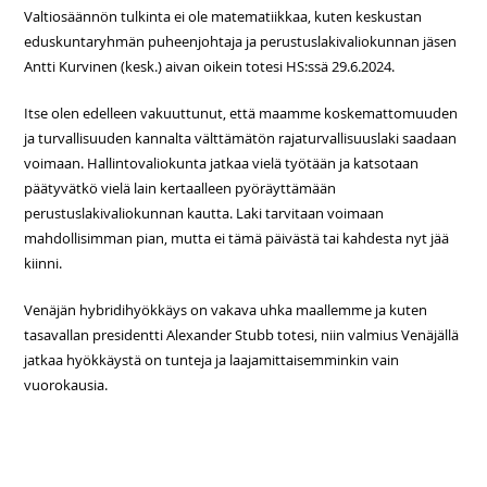
Valtiosäännön tulkinta ei ole matematiikkaa, kuten keskustan
eduskuntaryhmän puheenjohtaja ja perustuslakivaliokunnan jäsen
Antti Kurvinen (kesk.) aivan oikein totesi HS:ssä 29.6.2024.
Itse olen edelleen vakuuttunut, että maamme koskemattomuuden
ja turvallisuuden kannalta välttämätön rajaturvallisuuslaki saadaan
voimaan. Hallintovaliokunta jatkaa vielä työtään ja katsotaan
päätyvätkö vielä lain kertaalleen pyöräyttämään
perustuslakivaliokunnan kautta. Laki tarvitaan voimaan
mahdollisimman pian, mutta ei tämä päivästä tai kahdesta nyt jää
kiinni.
Venäjän hybridihyökkäys on vakava uhka maallemme ja kuten
tasavallan presidentti Alexander Stubb totesi, niin valmius Venäjällä
jatkaa hyökkäystä on tunteja ja laajamittaisemminkin vain
vuorokausia.