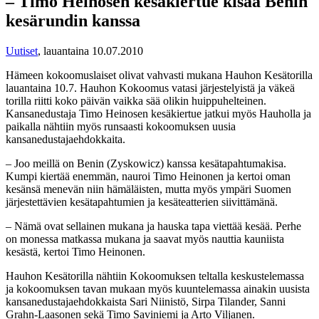
– Timo Heinosen kesäkiertue kisaa Benin
kesärundin kanssa
Uutiset
,
lauantaina 10.07.2010
Hämeen kokoomuslaiset olivat vahvasti mukana Hauhon Kesätorilla
lauantaina 10.7. Hauhon Kokoomus vatasi järjestelyistä ja väkeä
torilla riitti koko päivän vaikka sää olikin huippuhelteinen.
Kansanedustaja Timo Heinosen kesäkiertue jatkui myös Hauholla ja
paikalla nähtiin myös runsaasti kokoomuksen uusia
kansanedustajaehdokkaita.
– Joo meillä on Benin (Zyskowicz) kanssa kesätapahtumakisa.
Kumpi kiertää enemmän, nauroi Timo Heinonen ja kertoi oman
kesänsä menevän niin hämäläisten, mutta myös ympäri Suomen
järjestettävien kesätapahtumien ja kesäteatterien siivittämänä.
– Nämä ovat sellainen mukana ja hauska tapa viettää kesää. Perhe
on monessa matkassa mukana ja saavat myös nauttia kauniista
kesästä, kertoi Timo Heinonen.
Hauhon Kesätorilla nähtiin Kokoomuksen teltalla keskustelemassa
ja kokoomuksen tavan mukaan myös kuuntelemassa ainakin uusista
kansanedustajaehdokkaista Sari Niinistö, Sirpa Tilander, Sanni
Grahn-Laasonen sekä Timo Saviniemi ja Arto Viljanen.