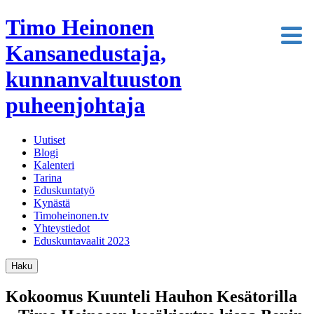
Timo Heinonen
Kansanedustaja,
kunnanvaltuuston
puheenjohtaja
Uutiset
Blogi
Kalenteri
Tarina
Eduskuntatyö
Kynästä
Timoheinonen.tv
Yhteystiedot
Eduskuntavaalit 2023
Haku
Kokoomus Kuunteli Hauhon Kesätorilla