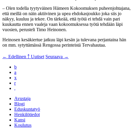
– Olen todella tyytyväinen Hämeen Kokoomuksen puheenjohtajana,
että meillä on näin aktiivinen ja upea ehdokasjoukko joka siis jo
näkyy, kuuluu ja tekee. On tärkeää, että työtä ei tehdä vain pari
kuukautta ennen vaaleja vaan kokoomuksessa työtä tehdään läpi
vuosien, perusteli Timo Heinonen.
Heinosen kesäkiertue jatkuu läpi kesän ja tulevana perjantaina hän
on mm. sytyttämässä Rengossa perinteistä Tervahautaa.
← Edellinen
￪ Uutiset
Seuraava →
b
a
x
r
,
Avustaja
Blogi
Eduskuntatyö
Henkilötiedot
Kansi
Koulutus