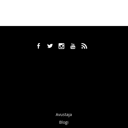
b
a
x
r
,
Avustaja
Blogi