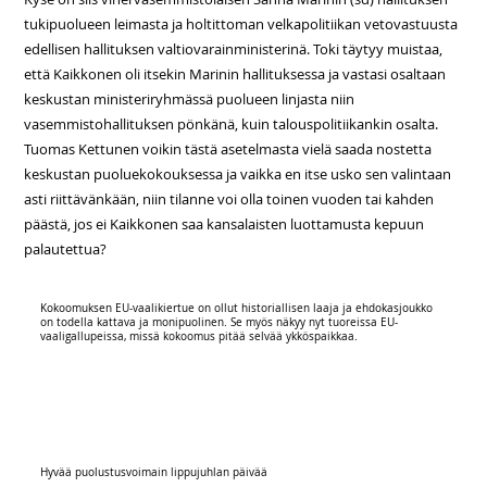
tukipuolueen leimasta ja holtittoman velkapolitiikan vetovastuusta
edellisen hallituksen valtiovarainministerinä. Toki täytyy muistaa,
että Kaikkonen oli itsekin Marinin hallituksessa ja vastasi osaltaan
keskustan ministeriryhmässä puolueen linjasta niin
vasemmistohallituksen pönkänä, kuin talouspolitiikankin osalta.
Tuomas Kettunen voikin tästä asetelmasta vielä saada nostetta
keskustan puoluekokouksessa ja vaikka en itse usko sen valintaan
asti riittävänkään, niin tilanne voi olla toinen vuoden tai kahden
päästä, jos ei Kaikkonen saa kansalaisten luottamusta kepuun
palautettua?
Kokoomuksen EU-vaalikiertue on ollut historiallisen laaja ja ehdokasjoukko
on todella kattava ja monipuolinen. Se myös näkyy nyt tuoreissa EU-
vaaligallupeissa, missä kokoomus pitää selvää ykköspaikkaa.
Hyvää puolustusvoimain lippujuhlan päivää