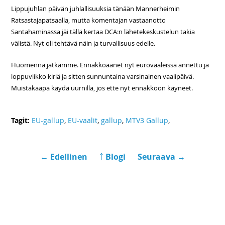
Lippujuhlan päivän juhlallisuuksia tänään Mannerheimin
Ratsastajapatsaalla, mutta komentajan vastaanotto
Santahaminassa jäi tällä kertaa DCA:n lähetekeskustelun takia
välistä. Nyt oli tehtävä näin ja turvallisuus edelle.
Huomenna jatkamme. Ennakkoäänet nyt eurovaaleissa annettu ja
loppuviikko kiriä ja sitten sunnuntaina varsinainen vaalipäivä.
Muistakaapa käydä uurnilla, jos ette nyt ennakkoon käyneet.
Tagit:
EU-gallup
,
EU-vaalit
,
gallup
,
MTV3 Gallup
,
← Edellinen
￪ Blogi
Seuraava →