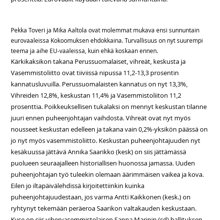
Pekka Toveri ja Mika Aaltola ovat molemmat mukava ensi sunnuntain
eurovaaleissa Kokoomuksen ehdokkaina. Turvallisuus on nyt suurempi
teema ja aihe EU-vaaleissa, kuin ehkä koskaan ennen.
Kärkikaksikon takana Perussuomalaiset, vihreät, keskusta ja
Vasemmistoliitto ovat tiiviissä nipussa 11,2-13,3 prosentin
kannatusluvuilla. Perussuomalaisten kannatus on nyt 13,3%,
Vihreiden 12,8%, keskustan 11,4% ja Vasemmistoliiton 11,2
prosenttia. Poikkeuksellisen tukalaksi on mennyt keskustan tilanne
juuri ennen puheenjohtajan vaihdosta. Vihreät ovat nyt myös
nousseet keskustan edelleen ja takana vain 0,2%-yksikön päässä on
jo nyt myös vasemmistoliitto. Keskustan puheenjohtajuuden nyt
kesäkuussa jättävä Annika Saarikko (kesk) on siis jättämässä
puolueen seuraajalleen historiallisen huonossa jamassa. Uuden
puheenjohtajan työ tuleekin olemaan äärimmäisen vaikea ja kova.
Eilen jo iltapäivälehdissä kirjoitettiinkin kuinka
puheenjohtajuudestaan, jos varma Antti Kaikkonen (kesk.) on
ryhtynyt tekemään peräeroa Saarikon valtakauden keskustaan.
Kyse on siis vihervasemmistolaisen Sanna Marinin (sd) hallituksen