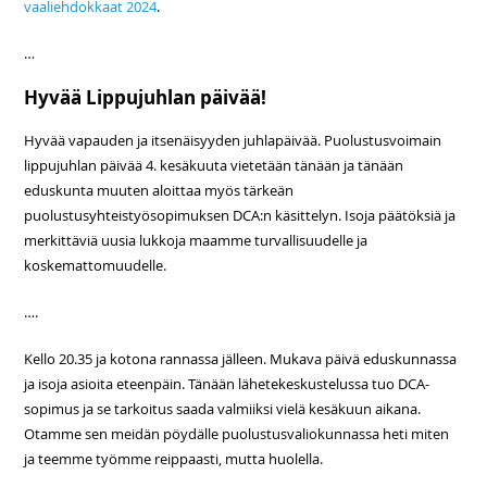
vaaliehdokkaat 2024
.
…
Hyvää Lippujuhlan päivää!
Hyvää vapauden ja itsenäisyyden juhlapäivää. Puolustusvoimain
lippujuhlan päivää 4. kesäkuuta vietetään tänään ja tänään
eduskunta muuten aloittaa myös tärkeän
puolustusyhteistyösopimuksen DCA:n käsittelyn. Isoja päätöksiä ja
merkittäviä uusia lukkoja maamme turvallisuudelle ja
koskemattomuudelle.
….
Kello 20.35 ja kotona rannassa jälleen. Mukava päivä eduskunnassa
ja isoja asioita eteenpäin. Tänään lähetekeskustelussa tuo DCA-
sopimus ja se tarkoitus saada valmiiksi vielä kesäkuun aikana.
Otamme sen meidän pöydälle puolustusvaliokunnassa heti miten
ja teemme työmme reippaasti, mutta huolella.