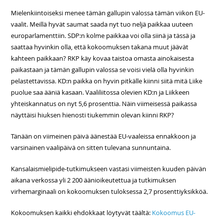
Mielenkiintoiseksi menee tämän gallupin valossa tämän viikon EU-
vaalit. Meillä hyvät saumat saada nyt tuo neljä paikkaa uuteen
europarlamenttiin. SDP:n kolme paikkaa voi olla siinä ja tässä ja
saattaa hyvinkin olla, että kokoomuksen takana muut jäävät
kahteen paikkaan? RKP käy kovaa taistoa omasta ainokaisesta
paikastaan ja tämän gallupin valossa se voisi vielä olla hyvinkin
pelastettavissa. KD:n paikka on hyvin pitkälle kiinni siitä mitä Liike
puolue saa ääniä kasaan. Vaaliliitossa olevien KD:n ja Liikkeen
yhteiskannatus on nyt 5,6 prosenttia. Näin viimeisessä paikassa
näyttäisi hiuksen hienosti tiukemmin olevan kiinni RKP?
Tänään on viimeinen päivä äänestää EU-vaaleissa ennakkoon ja
varsinainen vaalipäivä on sitten tulevana sunnuntaina.
Kansalaismielipide-tutkimukseen vastasi viimeisten kuuden päivän
aikana verkossa yli 2 200 äänioikeutettua ja tutkimuksen
virhemarginaali on kokoomuksen tuloksessa 2,7 prosenttiyksikköä.
Kokoomuksen kaikki ehdokkaat löytyvät täältä:
Kokoomus EU-