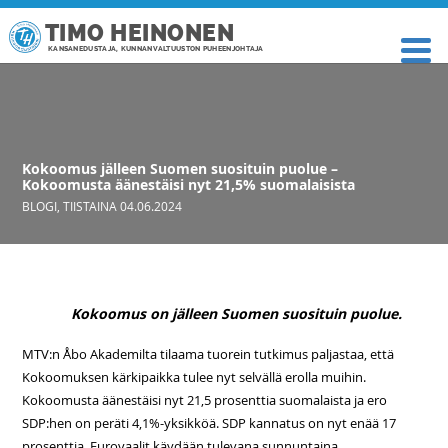
TIMO HEINONEN
KANSANEDUSTAJA, KUNNANVALTUUSTON PUHEENJOHTAJA
Kokoomus jälleen Suomen suosituin puolue –
Kokoomusta äänestäisi nyt 21,5% suomalaisista
BLOGI
,
TIISTAINA 04.06.2024
Kokoomus on jälleen Suomen suosituin puolue.
MTV:n Åbo Akademilta tilaama tuorein tutkimus paljastaa, että
Kokoomuksen kärkipaikka tulee nyt selvällä erolla muihin.
Kokoomusta äänestäisi nyt 21,5 prosenttia suomalaista ja ero
SDP:hen on peräti 4,1%-yksikköä. SDP kannatus on nyt enää 17
prosenttia. Eurovaalit käydään tulevana sunnuntaina.