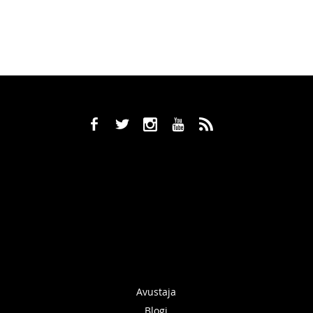
b
a
x
r
,
Avustaja
Blogi