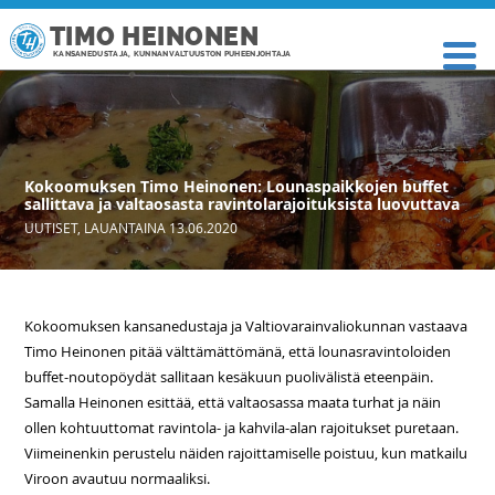
TIMO HEINONEN
KANSANEDUSTAJA, KUNNANVALTUUSTON PUHEENJOHTAJA
Kokoomuksen Timo Heinonen: Lounaspaikkojen buffet
sallittava ja valtaosasta ravintolarajoituksista luovuttava
UUTISET
,
LAUANTAINA 13.06.2020
Kokoomuksen kansanedustaja ja Valtiovarainvaliokunnan vastaava
Timo Heinonen pitää välttämättömänä, että lounasravintoloiden
buffet-noutopöydät sallitaan kesäkuun puolivälistä eteenpäin.
Samalla Heinonen esittää, että valtaosassa maata turhat ja näin
ollen kohtuuttomat ravintola- ja kahvila-alan rajoitukset puretaan.
Viimeinenkin perustelu näiden rajoittamiselle poistuu, kun matkailu
Viroon avautuu normaaliksi.