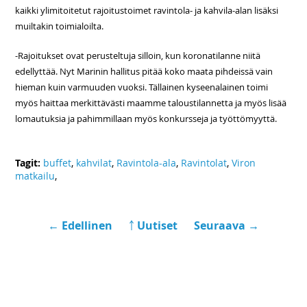
kaikki ylimitoitetut rajoitustoimet ravintola- ja kahvila-alan lisäksi
muiltakin toimialoilta.
-Rajoitukset ovat perusteltuja silloin, kun koronatilanne niitä
edellyttää. Nyt Marinin hallitus pitää koko maata pihdeissä vain
hieman kuin varmuuden vuoksi. Tällainen kyseenalainen toimi
myös haittaa merkittävästi maamme taloustilannetta ja myös lisää
lomautuksia ja pahimmillaan myös konkursseja ja työttömyyttä.
Tagit:
buffet
,
kahvilat
,
Ravintola-ala
,
Ravintolat
,
Viron
matkailu
,
← Edellinen
￪ Uutiset
Seuraava →