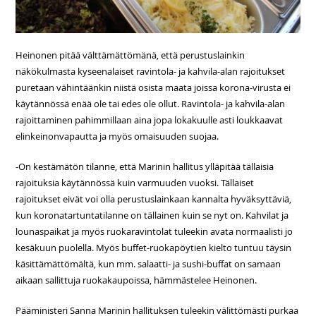
Heinonen pitää välttämättömänä, että perustuslainkin
näkökulmasta kyseenalaiset ravintola- ja kahvila-alan rajoitukset
puretaan vähintäänkin niistä osista maata joissa korona-virusta ei
käytännössä enää ole tai edes ole ollut. Ravintola- ja kahvila-alan
rajoittaminen pahimmillaan aina jopa lokakuulle asti loukkaavat
elinkeinonvapautta ja myös omaisuuden suojaa.
-On kestämätön tilanne, että Marinin hallitus ylläpitää tällaisia
rajoituksia käytännössä kuin varmuuden vuoksi. Tällaiset
rajoitukset eivät voi olla perustuslainkaan kannalta hyväksyttäviä,
kun koronatartuntatilanne on tällainen kuin se nyt on. Kahvilat ja
lounaspaikat ja myös ruokaravintolat tuleekin avata normaalisti jo
kesäkuun puolella. Myös buffet-ruokapöytien kielto tuntuu täysin
käsittämättömältä, kun mm. salaatti- ja sushi-buffat on samaan
aikaan sallittuja ruokakaupoissa, hämmästelee Heinonen.
Pääministeri Sanna Marinin hallituksen tuleekin välittömästi purkaa