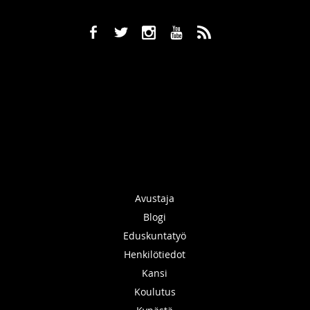
b
a
x
r
,
Avustaja
Blogi
Eduskuntatyö
Henkilötiedot
Kansi
Koulutus