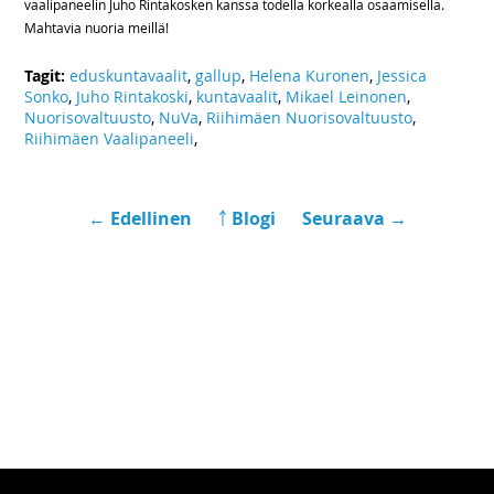
vaalipaneelin Juho Rintakosken kanssa todella korkealla osaamisella.
Mahtavia nuoria meillä!
Tagit:
eduskuntavaalit
,
gallup
,
Helena Kuronen
,
Jessica
Sonko
,
Juho Rintakoski
,
kuntavaalit
,
Mikael Leinonen
,
Nuorisovaltuusto
,
NuVa
,
Riihimäen Nuorisovaltuusto
,
Riihimäen Vaalipaneeli
,
← Edellinen
￪ Blogi
Seuraava →