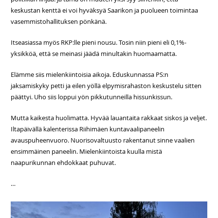
keskustan kenttä ei voi hyväksyä Saarikon ja puolueen toimintaa
vasemmistohallituksen pönkänä.
Itseasiassa myös RKP:lle pieni nousu. Tosin niin pieni eli 0,1%-
yksikköä, että se meinasi jäädä minultakin huomaamatta.
Elämme siis mielenkiintoisia aikoja. Eduskunnassa PS:n
jaksamiskyky petti ja eilen yöllä elpymisrahaston keskustelu sitten
päättyi. Uho siis loppui yön pikkutunneilla hissunkissun.
Mutta kaikesta huolimatta. Hyvää lauantaita rakkaat siskos ja veljet.
Iltapäivällä kalenterissa Riihimäen kuntavaalipaneelin
avauspuheenvuoro. Nuorisovaltuusto rakentanut sinne vaalien
ensimmäinen paneelin. Mielenkiintoista kuulla mistä
naapurikunnan ehdokkaat puhuvat.
…