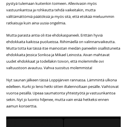
pystyä tulemaan kuitenkin toimeen. Alleviivasin myös
vastuunkantoa ja rohkeutta tehdä vaikeitakin, mutta
välttämättömiä päätöksiä ja myös sitä, että etsikää mieluummin
ratkaisuja kuin aina uusia ongelmia.
Mutta parasta antia oli itse ehdokaspaneeli. Erittäin hyviä
ehdokkaita kaikissa puolueissa. Riihimäellä on valinnanvaikeutta.
Mutta totta kai tässä itse mainostan meidän paneeliin osallistuneita
ehdokkaita Jessica Sonkoa ja Mikael Leinosta. Aivan mahtavat
uudet ehdokkaat ja todellakin toivon, että molemmille ovi
valtuustoon avautuu. Vahva suositus molemmista!
Nyt saunan jälkeen tässä Loppijärven rannassa. Lämmintä ulkona
edelleen. Kurki jo lensi hetki sitten iltalennoltaan pesälle. Vaihtoivat
vuoroa pesällä. Upeaa saumatonta yhteistyötä ja vastuunkantoa
sekin. Nyt jo luonto hiljenee, mutta vain enää hetkeksi ennen
aamun konserttia.