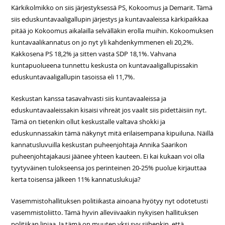
Kärkikolmikko on siis järjestyksessä PS, Kokoomus ja Demarit. Tämä
siis eduskuntavaaligallupin järjestys ja kuntavaaleissa kärkipaikkaa
pitää jo Kokoomus aikalailla selvälläkin erolla muihin. Kokoomuksen
kuntavaalikannatus on jo nyt yli kahdenkymmenen eli 20,2%.
Kakkosena PS 18,2% ja sitten vasta SDP 18,1%. Vahvana
kuntapuolueena tunnettu keskusta on kuntavaaligallupissakin
eduskuntavaaligallupin tasoissa eli 11,7%.
Keskustan kanssa tasavahvasti siis kuntavaaleissa ja
eduskuntavaaleissakin kisaisi vihreät jos vaalit siis pidettäisiin nyt.
Tämä on tietenkin ollut keskustalle valtava shokki ja
eduskunnassakin tämä näkynyt mitä erilaisempana kipuiluna. Näillä
kannatusluvuilla keskustan puheenjohtaja Annika Saarikon
puheenjohtajakausi jäänee yhteen kauteen. Ei kai kukaan voi olla
tyytyväinen tulokseensa jos perinteinen 20-25% puolue kirjauttaa
kerta toisensa jälkeen 11% kannatuslukuja?
Vasemmistohallituksen politiikasta ainoana hyötyy nyt odotetusti
vasemmistoliitto. Tämä hyvin alleviivaakin nykyisen hallituksen
politiikan linjaa. Ja tämä on muuten yksi syy siihenkin, että