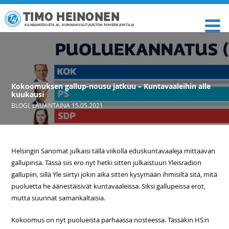
TIMO HEINONEN
KANSANEDUSTAJA, KUNNANVALTUUSTON PUHEENJOHTAJA
Kokoomuksen gallup-nousu jatkuu – Kuntavaaleihin alle
kuukausi
BLOGI
,
LAUANTAINA 15.05.2021
Helsingin Sanomat julkaisi tällä viikolla eduskuntavaaleja mittaavan
gallupinsa. Tässä siis ero nyt hetki sitten julkaistuun Yleisradion
gallupiin, sillä Yle siirtyi jokin aika sitten kysymään ihmisiltä sitä, mitä
puoluetta he äänestäisivät kuntavaaleissa. Siksi gallupeissa erot,
mutta suunnat samankaltaisia.
Kokoomus on nyt puolueista parhaassa nosteessa. Tässäkin HS:n