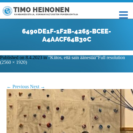
TIMO HEINONEN
KANSANEDUSTAJA, KUNNANVALTUUSTON PUHEENJOHTAJA
6490DE1F-1F2B-4265-BCEE-
A4AACF64B30C
Published on
8.4.2023
in
”Kiitos, että sain äänestää”
Full resolution
(2560 × 1920)
←
Previous
Next
→