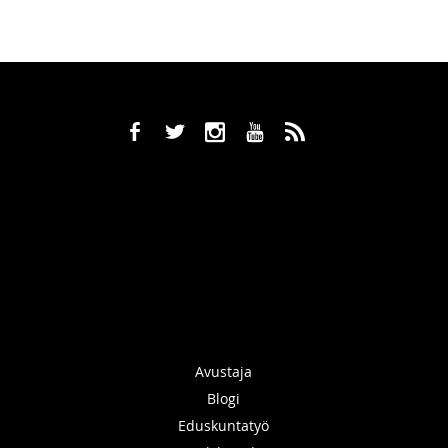
b
a
x
r
,
Avustaja
Blogi
Eduskuntatyö