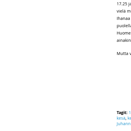
17.25 j
vielä m
Ihanaa 
puolell
Huomen
ainakin 
Mutta v
Tagit:
1
kesä
,
k
Juhann