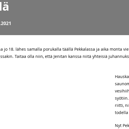
lä
.2021
a jo 18. lähes samalla porukalla täällä Pekkalassa ja aika monta vi
sakin. Taitaa olla niin, että Jenitan kanssa niitä yhteisiä juhannuk
Hauskaa
saunomi
vesihii
syötiin
riitti, 
todella
Nyt Pek