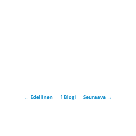
← Edellinen
￪ Blogi
Seuraava →