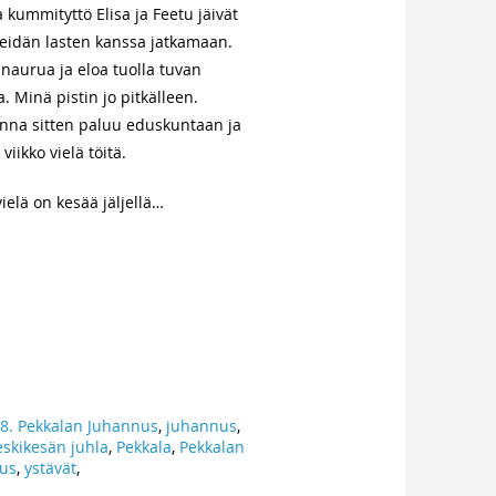
a kummityttö Elisa ja Feetu jäivät
eidän lasten kanssa jatkamaan.
naurua ja eloa tuolla tuvan
a. Minä pistin jo pitkälleen.
na sitten paluu eduskuntaan ja
viikko vielä töitä.
ielä on kesää jäljellä…
8. Pekkalan Juhannus
,
juhannus
,
eskikesän juhla
,
Pekkala
,
Pekkalan
us
,
ystävät
,