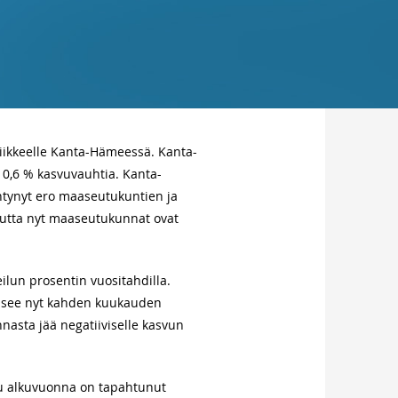
iikkeelle Kanta-Hämeessä. Kanta-
 0,6 % kasvuvauhtia. Kanta-
tynyt ero maaseutukuntien ja
mutta nyt maaseutukunnat ovat
lun prosentin vuositahdilla.
pääsee nyt kahden kuukauden
asta jää negatiiviselle kasvun
vu alkuvuonna on tapahtunut