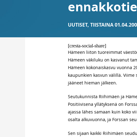
ennakkotied
UUTISET
,
TIISTAINA 01.04.20
[cresta-social-share]
Hämeen liiton tuoreimmat väestö
Hämeen väkiluku on kasvanut tammi
Hämeen kokonaiskasvu vuonna 200
kaupunkien kasvun välillä. Viime
jääneet hieman jälkeen.
Seutukunnista Riihimäen ja Hämee
Positiivisena yllätyksenä on Fors
ajassa lähes samaan kuin koko vi
osalta alkuvuonna, ja Forssan seu
Sen sijaan kaikki Riihimäen seud