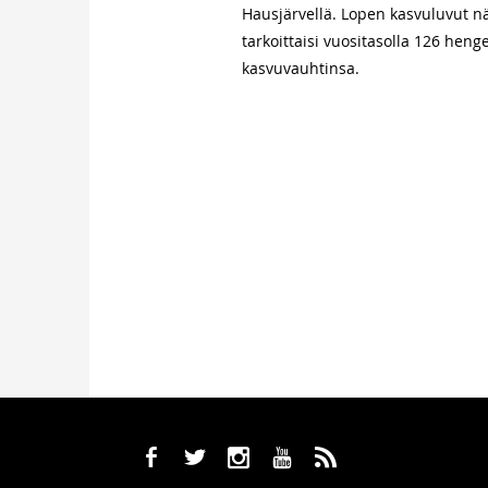
Hausjärvellä. Lopen kasvuluvut nä
tarkoittaisi vuositasolla 126 hen
kasvuvauhtinsa.
b
a
x
r
,