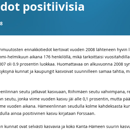
ot positiivisia
08
nmuutosten ennakkotiedot kertovat vuoden 2008 lähteneen hyvin l
-helmikuun aikana 176 henkilöllä, mikä tarkoittaisi vuositahdilla
7 oli 0.9 prosentin luokkaa. Huomattavaa on alkuvuonna 2008 syn
 syksynä kunnat ja kaupungit kasvoivat suunnilleen samaa tahtia, 
nlinnan seutu jatkavat kasvuaan, Riihimäen seutu vahvimpana, rei
san seutu, jonka viime vuoden kasvu jäi alle 0,1 prosentin, mutta 
ime vuoden aikana. Hämeenlinnan seudulla kolme kahdeksasta kunn
dulla ainoa positiivinen kasvu kirjataan Forssaan.
un kunnat ovat selvästi kasvavia ja koko Kanta-Hämeen suurin kas