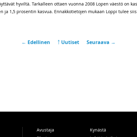
yttävät hyviltä. Tarkalleen ottaen vuonna 2008 Lopen väestö on kas
gen ja 1,5 prosentin kasvua. Ennakkotietojen mukaan Loppi tulee si
← Edellinen
￪ Uutiset
Seuraava →
Avustaja
Kynästä