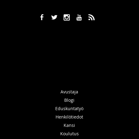
b
a
x
r
,
Avustaja
Blogi
Eduskuntatyö
Henkilötiedot
Kansi
Koulutus