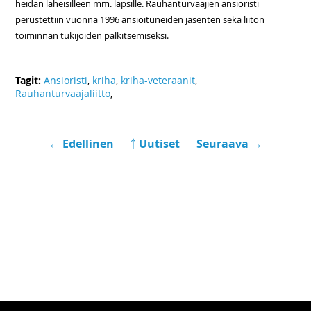
heidän läheisilleen mm. lapsille. Rauhanturvaajien ansioristi
perustettiin vuonna 1996 ansioituneiden jäsenten sekä liiton
toiminnan tukijoiden palkitsemiseksi.
Tagit:
Ansioristi
,
kriha
,
kriha-veteraanit
,
Rauhanturvaajaliitto
,
← Edellinen
￪ Uutiset
Seuraava →