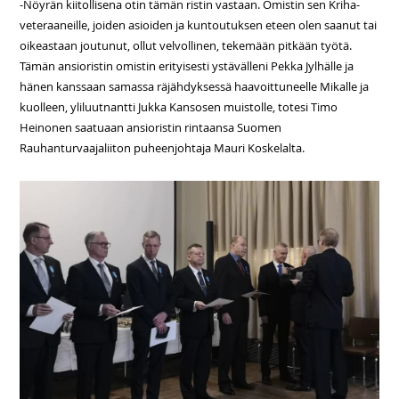
-Nöyrän kiitollisena otin tämän ristin vastaan. Omistin sen Kriha-
veteraaneille, joiden asioiden ja kuntoutuksen eteen olen saanut tai
oikeastaan joutunut, ollut velvollinen, tekemään pitkään työtä.
Tämän ansioristin omistin erityisesti ystävälleni Pekka Jylhälle ja
hänen kanssaan samassa räjähdyksessä haavoittuneelle Mikalle ja
kuolleen, yliluutnantti Jukka Kansosen muistolle, totesi Timo
Heinonen saatuaan ansioristin rintaansa Suomen
Rauhanturvaajaliiton puheenjohtaja Mauri Koskelalta.