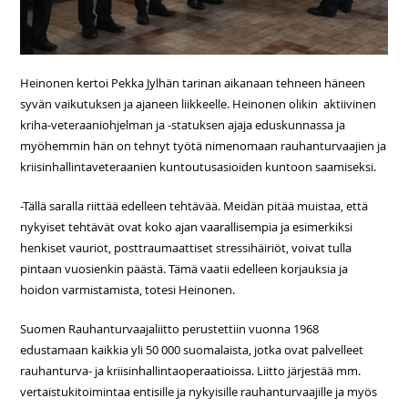
Heinonen kertoi Pekka Jylhän tarinan aikanaan tehneen häneen
syvän vaikutuksen ja ajaneen liikkeelle. Heinonen olikin aktiivinen
kriha-veteraaniohjelman ja -statuksen ajaja eduskunnassa ja
myöhemmin hän on tehnyt työtä nimenomaan rauhanturvaajien ja
kriisinhallintaveteraanien kuntoutusasioiden kuntoon saamiseksi.
-Tällä saralla riittää edelleen tehtävää. Meidän pitää muistaa, että
nykyiset tehtävät ovat koko ajan vaarallisempia ja esimerkiksi
henkiset vauriot, posttraumaattiset stressihäiriöt, voivat tulla
pintaan vuosienkin päästä. Tämä vaatii edelleen korjauksia ja
hoidon varmistamista, totesi Heinonen.
Suomen Rauhanturvaajaliitto perustettiin vuonna 1968
edustamaan kaikkia yli 50 000 suomalaista, jotka ovat palvelleet
rauhanturva- ja kriisinhallintaoperaatioissa. Liitto järjestää mm.
vertaistukitoimintaa entisille ja nykyisille rauhanturvaajille ja myös