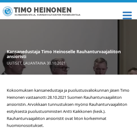
TIMO HEINONEN
KANSANEDUSTAJA, KUNNANVALTUUSTON PUHEENJOHTAJA
Kansanedustaja Timo Heinoselle Rauhanturvaajaliiton
ansioristi
UUTISET
,
LAUANTAINA 30.10.2021
Kokoomuksen kansanedustaja ja puolustusvaliokunnan jäsen Timo
Heinonen vastaanotti 28.10.2021 Suomen Rauhanturvaajaliiton
ansioristin. Arvokkaan tunnustuksen myönsi Rauhanturvaajaliiton
esityksestä puolustusministeri Antti Kaikkonen (kesk.).
Rauhanturvaajaliiton ansioristit ovat liiton korkeimmat
huomionosoitukset.