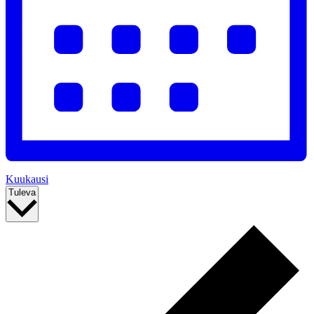
Kuukausi
Valitse
Tuleva
päivä.