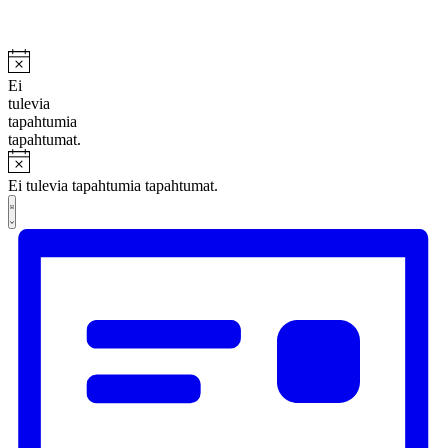
Ei
tulevia
tapahtumia
tapahtumat.
Ei tulevia tapahtumia tapahtumat.
Näkymät
Tapahtuma
Lista
Views
navigointi
Navigation