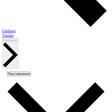
Tapahtumat
Edelliset
Tänään
Tapahtumat
Seuraavat
Tilaa kalenteriin