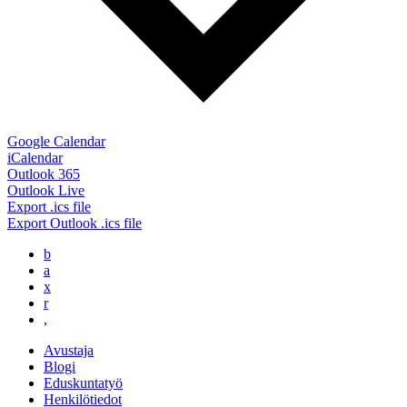
Google Calendar
iCalendar
Outlook 365
Outlook Live
Export .ics file
Export Outlook .ics file
b
a
x
r
,
Avustaja
Blogi
Eduskuntatyö
Henkilötiedot