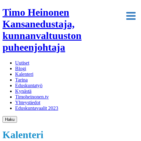
Timo Heinonen
Kansanedustaja,
kunnanvaltuuston
puheenjohtaja
Uutiset
Blogi
Kalenteri
Tarina
Eduskuntatyö
Kynästä
Timoheinonen.tv
Yhteystiedot
Eduskuntavaalit 2023
Haku
Kalenteri