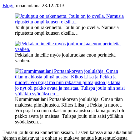
Blogi
,
maanantaina 23.12.2013
Joulupuu on rakennettu. Joulu on jo ovella. Namusia
ripustettu ompi kuusen oksilla…
Pekkalan tinteille myös jouluruokaa enon perinteitä
vaalien.
Kummimaatilani Portaankorvan joululahja. Oman tilan
maidosta piimäjuustoa. Kiitos Liisa ja Pekka ja nuoret.
Voi pojat mä niin rakastan piimäjustoa ja tämä jo nyt oli
pakko avata ja maistaa. Tulispa joulu niin saisi yölläkin
syödäkseen…
Tänään joulukuusi kannettiin sisään. Lasten kanssa aina aikataulut
hieman aikaistuvat ja onhan se mukava nauttia kuusentuoksusta