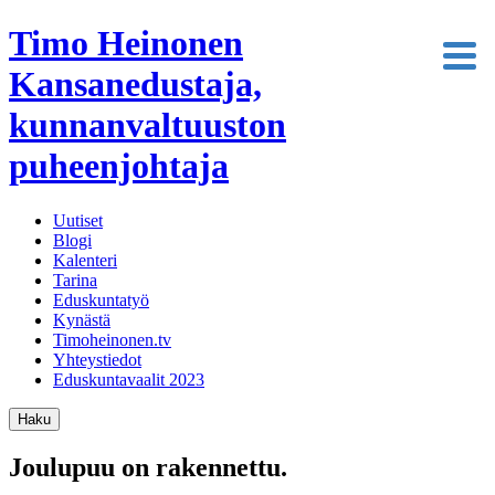
Timo Heinonen
Kansanedustaja,
kunnanvaltuuston
puheenjohtaja
Uutiset
Blogi
Kalenteri
Tarina
Eduskuntatyö
Kynästä
Timoheinonen.tv
Yhteystiedot
Eduskuntavaalit 2023
Haku
Joulupuu on rakennettu.