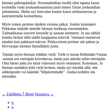
hieman pidempäänkin. Normaalistihan meillä ollut tapana kuusi
koristella vasta jouluaattoaamuna juuri ennen Turun joulurauhan
julistamista. Mutta nyt Sauvalan kaunis kuusi olohuoneessa ja
lastenriemulla koristeltuna.
Myös toinen perinne tänäkin vuonna jatkui. Joulun kunniaksi
Pekkalan mökille tinteille hieman herkkuja enemmänkin.
Talimakkaraa oravien kuuselle ja saunan tammeen. Ja saa nähdä
kuinka herkut tällä säällä kauppansa tekevät. Varmasti maistuvat
ainakin kun pakkaset tulevat. Pekka-enoni perinne siis jatkuu ja
Hevosojan metsien linnuillakin joulu.
Tänään myös hieman töitäkin vielä. Vielä ei tuosta Riihimäki-Vantaa
-asiasta sen enempää kerrottavaa, mutta pari askelta sekin eteenpäin.
Olisi hieno juttu jos tämä valavuori myös onnistuisi. Katsotaan. Ja
hieman muitakin töitä vielä kesken, mutta nyt näyttää siltä, että
sähköpostin voi kääntää ”hiljaisemmalle”. Joulua kohden siis
mennään.
← Edellinen
￪ Blogi
Seuraava →
b
a