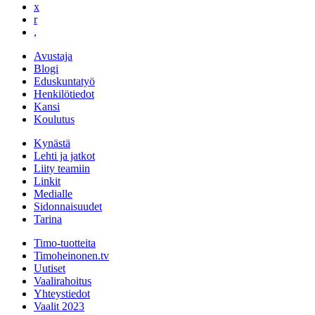
x
r
,
Avustaja
Blogi
Eduskuntatyö
Henkilötiedot
Kansi
Koulutus
Kynästä
Lehti ja jatkot
Liity teamiin
Linkit
Medialle
Sidonnaisuudet
Tarina
Timo-tuotteita
Timoheinonen.tv
Uutiset
Vaalirahoitus
Yhteystiedot
Vaalit 2023