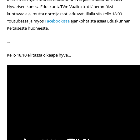
Hyvärisen kanssa EduskuntaTV:n Vaaliextrat lähemmäksi
kuntavaaleja, mutta normijaksot jatkuvat. Illalla siis kello 18.00
Youtubessa ja myös
Facebookissa
ajankohtaista asiaa Eduskunnan
Keltaisesta huoneesta.
…
Kello 18.10 eli tässä olkaapa hyvä…