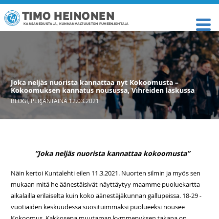
TIMO HEINONEN
KANSANEDUSTAJA, KUNNANVALTUUSTON PUHEENJOHTAJA
Joka neljäs nuorista kannattaa nyt Kokoomusta –
Kokoomuksen kannatus nousussa, Vihreiden laskussa
BLOGI
,
PERJANTAINA 12.03.2021
”Joka neljäs nuorista kannattaa kokoomusta”
Näin kertoi Kuntalehti eilen 11.3.2021. Nuorten silmin ja myös sen
mukaan mitä he äänestäisivät näyttäytyy maamme puoluekartta
aikalailla erilaiselta kuin koko äänestäjäkunnan gallupeissa. 18-29 -
vuotiaiden keskuudessa suosituimmaksi puolueeksi nousee
Kokoomus. Kakkosena muutaman kymmenyksen takana on