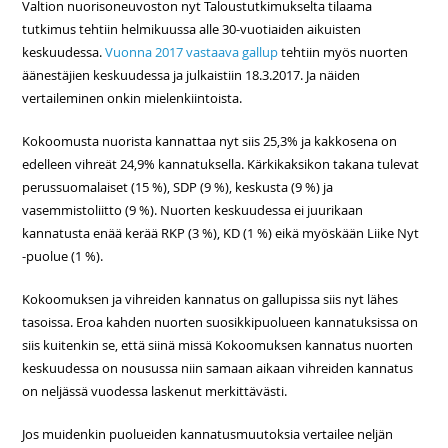
Valtion nuorisoneuvoston nyt Taloustutkimukselta tilaama
tutkimus tehtiin helmikuussa alle 30-vuotiaiden aikuisten
keskuudessa.
Vuonna 2017 vastaava gallup
tehtiin myös nuorten
äänestäjien keskuudessa ja julkaistiin 18.3.2017. Ja näiden
vertaileminen onkin mielenkiintoista.
Kokoomusta nuorista kannattaa nyt siis 25,3% ja kakkosena on
edelleen vihreät 24,9% kannatuksella. Kärkikaksikon takana tulevat
perussuomalaiset (15 %), SDP (9 %), keskusta (9 %) ja
vasemmistoliitto (9 %). Nuorten keskuudessa ei juurikaan
kannatusta enää kerää RKP (3 %), KD (1 %) eikä myöskään Liike Nyt
-puolue (1 %).
Kokoomuksen ja vihreiden kannatus on gallupissa siis nyt lähes
tasoissa. Eroa kahden nuorten suosikkipuolueen kannatuksissa on
siis kuitenkin se, että siinä missä Kokoomuksen kannatus nuorten
keskuudessa on nousussa niin samaan aikaan vihreiden kannatus
on neljässä vuodessa laskenut merkittävästi.
Jos muidenkin puolueiden kannatusmuutoksia vertailee neljän