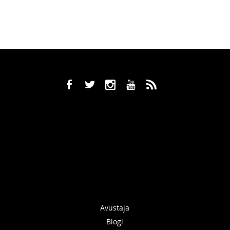
b
a
x
r
,
Avustaja
Blogi