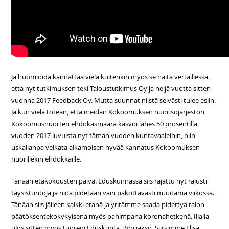
Ja huomioida kannattaa vielä kuitenkin myös se näitä vertaillessa,
että nyt tutkimuksen teki Taloustutkimus Oy ja neljä vuotta sitten
vuonna 2017 Feedback Oy. Mutta suunnat niistä selvästi tulee esiin.
Ja kun vielä totean, että meidän Kokoomuksen nuorisojärjestön
Kokoomusnuorten ehdokasmäärä kasvoi lähes 50 prosentilla
vuoden 2017 luvuista nyt tämän vuoden kuntavaaleihin, niin
uskallanpa veikata aikamoisen hyvää kannatus Kokoomuksen
nuorillekin ehdokkaille.
Tänään etäkokousten päivä. Eduskunnassa siis rajattu nyt rajusti
täysistuntoja ja niitä pidetään vain pakottavasti muutama viikossa.
Tänään siis jälleen kaikki etänä ja yritämme saada pidettyä talon
päätöksentekokykyisenä myös pahimpana koronahetkenä. Illalla
ulos sitten myös tuorein Eduskunta TV:n jakso. Siirsimme Elisa