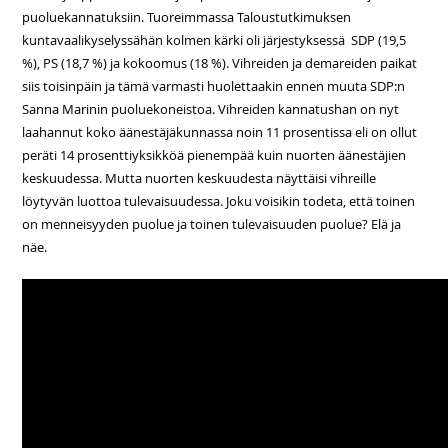
puoluekannatuksiin. Tuoreimmassa Taloustutkimuksen
kuntavaalikyselyssähän kolmen kärki oli järjestyksessä SDP (19,5
%), PS (18,7 %) ja kokoomus (18 %). Vihreiden ja demareiden paikat
siis toisinpäin ja tämä varmasti huolettaakin ennen muuta SDP:n
Sanna Marinin puoluekoneistoa. Vihreiden kannatushan on nyt
laahannut koko äänestäjäkunnassa noin 11 prosentissa eli on ollut
peräti 14 prosenttiyksikköä pienempää kuin nuorten äänestäjien
keskuudessa. Mutta nuorten keskuudesta näyttäisi vihreille
löytyvän luottoa tulevaisuudessa. Joku voisikin todeta, että toinen
on menneisyyden puolue ja toinen tulevaisuuden puolue? Elä ja
näe.