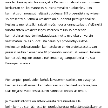
vuoden taakse, niin huomaa, että Perussuomalaiset ovat nousseet
keskustan ohi kolmanneksi suosituimmaksi puolueeksi. PS:n
kannatus on noussut neljässä vuodessa 8,9 prosentista nykyiseen
15 prosenttiin. Samalla keskusta on pudonnut persujen taakse.
Keskusta menettääkin rajusti myös nuoria kannattajiaan. Vielä neljä
vuotta sitten keskusta kirjasi itselleen reilun 15 prosentin
kannatuksen nuorten keskuudessa, mutta nyt luku on varsin
vaatimaton 9% eli pudotusta peräsi 6,1 prosenttiyksikköä.
Keskustan tulevaisuuden kannatuksen onkin arvioitu asettuvan
juurikin näihin hieman alle 10 prosentin kannatuslukemiin. Tällaisia
kannatuslukuja on totuttu näkemään agraaripuolueilla muissa
Euroopan maissa.
Pienempien puolueiden kohdalla vasemmistoliitto on pystynyt
hieman kasvattamaan kannatustaan nuorten keskuudessa, kun
taas neljässä vuodenssa SDP:n kannatus on siis laskenut.
Ja mielenkiintoista on sitten verrata tätä nuorten alle
kolmikymppisten äänestäjien puoluekarttaa koko äänestäjäkunnan