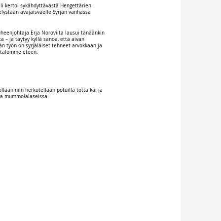
li kertoi sykähdyttävästä Hengettärien
elystään avajaisväelle Syrjän vanhassa
uheenjohtaja Erja Noroviita lausui tänäänkin
ta – ja täytyy kyllä sanoa, että aivan
n työn on syrjäläiset tehneet arvokkaan ja
 talomme eteen.
ollaan niin herkutellaan potuilla totta kai ja
aa mummolalaseissa.