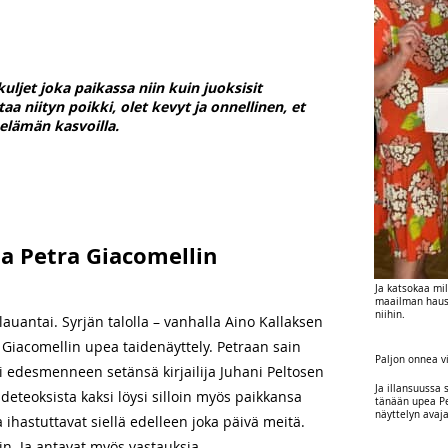
uljet joka paikassa niin kuin juoksisit
a niityn poikki, olet kevyt ja onnellinen, et
elämän kasvoilla.
la Petra Giacomellin
Ja katsokaa mil
maailman haus
niihin.
auantai. Syrjän talolla – vanhalla Aino Kallaksen
tra Giacomellin upea taidenäyttely. Petraan sain
Paljon onnea v
i edesmenneen setänsä kirjailija Juhani Peltosen
Ja illansuussa 
ideteoksista kaksi löysi silloin myös paikkansa
tänään upea Pe
näyttelyn avaja
 ihastuttavat siellä edelleen joka päivä meitä.
in. Ja antavat myös vastauksia.