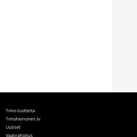
Timo-tuotteita
Timoheinonen.tv
Uutiset
Vaalirahoitus