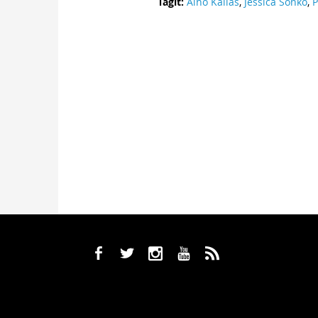
Tagit:
Aino Kallas
,
Jessica Sonko
,
P
b
a
x
r
,