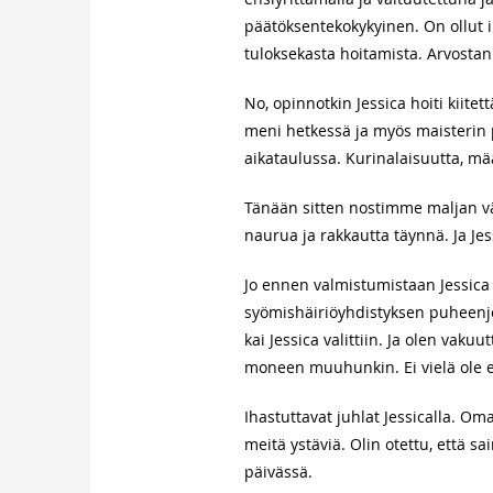
päätöksentekokykyinen. On ollut i
tuloksekasta hoitamista. Arvostan
No, opinnotkin Jessica hoiti kiite
meni hetkessä ja myös maisterin
aikataulussa. Kurinalaisuutta, mä
Tänään sitten nostimme maljan väli
naurua ja rakkautta täynnä. Ja Je
Jo ennen valmistumistaan Jessica
syömishäiriöyhdistyksen puheenjoht
kai Jessica valittiin. Ja olen vaku
moneen muuhunkin. Ei vielä ole ed
Ihastuttavat juhlat Jessicalla. Om
meitä ystäviä. Olin otettu, että s
päivässä.