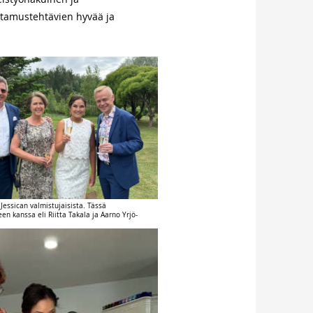
ottamustehtävien hyvää ja
essican valmistujaisista. Tässä
n kanssa eli Riitta Takala ja Aarno Yrjö-