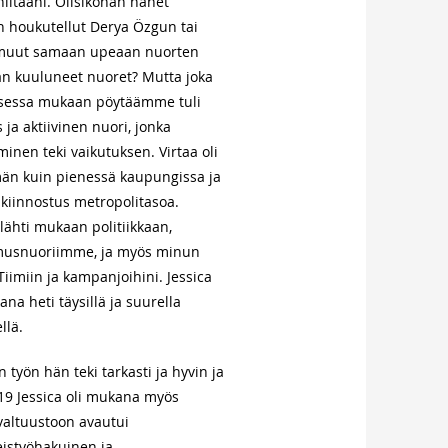
iltaani. Olisikohan hänet
 houkutellut Derya Özgun tai
 muut samaan upeaan nuorten
n kuuluneet nuoret? Mutta joka
sessa mukaan pöytäämme tuli
 ja aktiivinen nuori, jonka
inen teki vaikutuksen. Virtaa oli
n kuin pienessä kaupungissa ja
 kiinnostus metropolitasoa.
 lähti mukaan politiikkaan,
usnuoriimme, ja myös minun
iimiin ja kampanjoihini. Jessica
ana heti täysillä ja suurella
llä.
yön hän teki tarkasti ja hyvin ja
019 Jessica oli mukana myös
altuustoon avautui
eistyöhakuinen ja