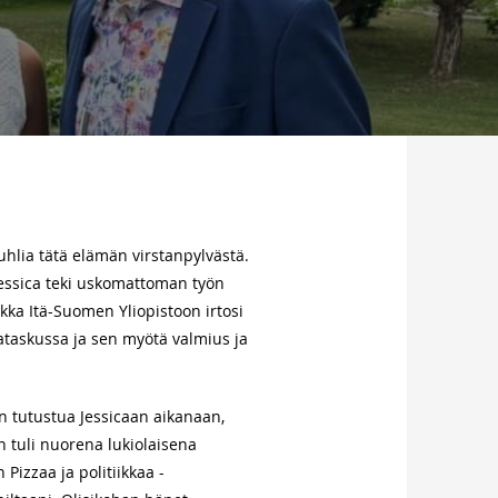
uhlia tätä elämän virstanpylvästä.
 Jessica teki uskomattoman työn
ka Itä-Suomen Yliopistoon irtosi
akataskussa ja sen myötä valmius ja
in tutustua Jessicaan aikanaan,
 tuli nuorena lukiolaisena
Pizzaa ja politiikkaa -