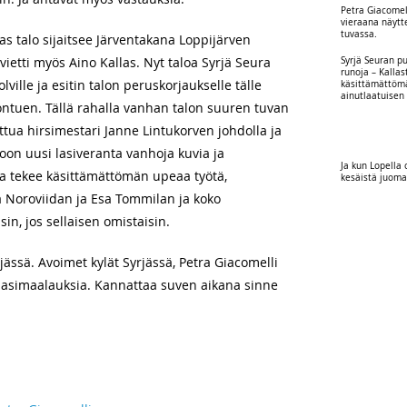
Petra Giacomel
vieraana näytt
tuvassa.
kas talo sijaitsee Järventakana Loppijärven
ietti myös Aino Kallas. Nyt taloa Syrjä Seura
Syrjä Seuran p
runoja – Kallas
lville ja esitin talon peruskorjaukselle tälle
käsittämättömä
ainutlaatuisen
ontuen. Tällä rahalla vanhan talon suuren tuvan
ttua hirsimestari Janne Lintukorven johdolla ja
on uusi lasiveranta vanhoja kuvia ja
Ja kun Lopella 
ra tekee käsittämättömän upeaa työtä,
kesäistä juom
rja Noroviidan ja Esa Tommilan ja koko
in, jos sellaisen omistaisin.
jässä. Avoimet kylät Syrjässä, Petra Giacomelli
laasimaalauksia. Kannattaa suven aikana sinne