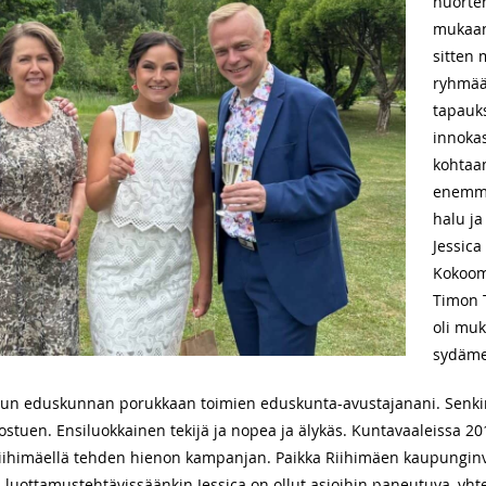
nuorten
mukaan
sitten
ryhmää
tapauk
innokas
kohtaam
enemmä
halu ja
Jessica
Kokoom
Timon T
oli muk
sydäme
un eduskunnan porukkaan toimien eduskunta-avustajanani. Senkin t
ostuen. Ensiluokkainen tekijä ja nopea ja älykäs. Kuntavaaleissa 2
ihimäellä tehden hienon kampanjan. Paikka Riihimäen kaupunginv
ja luottamustehtävissäänkin Jessica on ollut asioihin paneutuva, yht