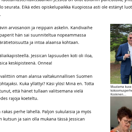
lo seurata. Eikä edes opiskelupaikka Kuopiossa asti ole estänyt lu
.
ttävin arvosanoin ja reippain askelin. Kandivaihe
 paperit hän sai suunniteltua nopeammassa
ärätietoisuutta ja intoa alaansa kohtaan.
aikapisteellä. Jessican lapsuuden koti oli iloa,
ssica keskipisteenä. Onnea!
 valittiin oman alansa valtakunnallisen Suomen
ajaksi. Kuka yllättyi? Käsi ylös! Minä en. Totta
Muutama kuva J
uttunut, että hänet tullaan valitsemana vielä
kokoomusperhee
Koskinen….
es rajoja koeteltu.
a rakas perhe lähellä. Paljon sukulaisia ja myös
ain kutsun ja sain olla mukana tässä Jessican