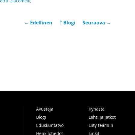
etra Giacomelli
,
← Edellinen
￪ Blogi
Seuraava →
Avustaja
Kynästä
Blogi
Lehti ja jatkot
Eduskuntatyö
Liity teamiin
Henkilötiedot
Linkit