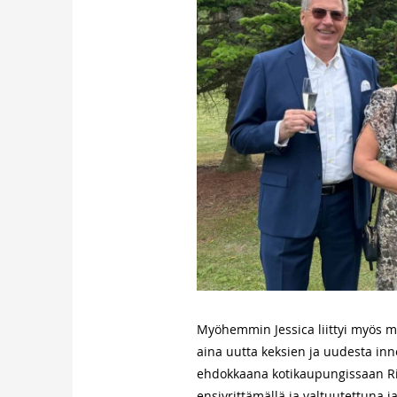
Myöhemmin Jessica liittyi myös m
aina uutta keksien ja uudesta inn
ehdokkaana kotikaupungissaan Ri
ensiyrittämällä ja valtuutettuna 