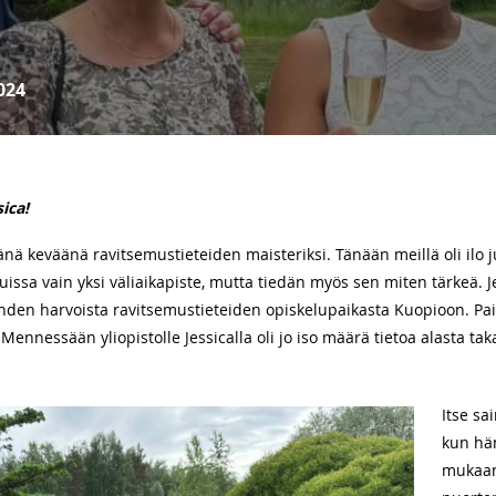
024
ica!
änä keväänä ravitsemustieteiden maisteriksi. Tänään meillä oli ilo j
tuissa vain yksi väliaikapiste, mutta tiedän myös sen miten tärkeä.
hden harvoista ravitsemustieteiden opiskelupaikasta Kuopioon. Paik
. Mennessään yliopistolle Jessicalla oli jo iso määrä tietoa alasta t
Itse sa
kun hän
mukaan 