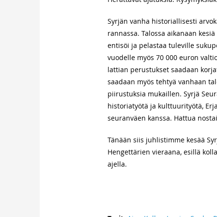
Syrjän vanha historiallisesti arvo
rannassa. Talossa aikanaan kesiä v
entisöi ja pelastaa tuleville sukupo
vuodelle myös 70 000 euron valti
lattian perustukset saadaan korja
saadaan myös tehtyä vanhaan talo
piirustuksia mukaillen. Syrjä Seu
historiatyötä ja kulttuurityötä, E
seuranväen kanssa. Hattua nostais
Tänään siis juhlistimme kesää Syr
Hengettärien vieraana, esillä kol
ajella.