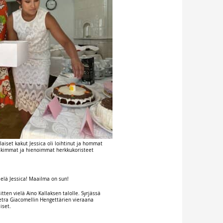
laiset kakut Jessica oli loihtinut ja hommat
kimmat ja hienoimmat herkkukoristeet
ielä Jessica! Maailma on sun!
sitten vielä Aino Kallaksen talolle. Syrjässä
tra Giacomellin Hengettärien vieraana
iset.