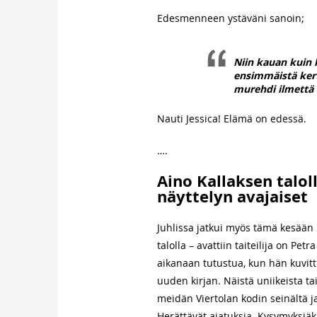
Edesmenneen ystäväni sanoin;
Niin kauan kuin k
ensimmäistä kerta
murehdi ilmettä 
Nauti Jessica! Elämä on edessä.
….
Aino Kallaksen talol
näyttelyn avajaiset
Juhlissa jatkui myös tämä kesään l
talolla – avattiin taiteilija on Pe
aikanaan tutustua, kun hän kuvitt
uuden kirjan. Näistä uniikeista ta
meidän Viertolan kodin seinältä ja
Herättävät ajatuksia. Kysymyksiäk