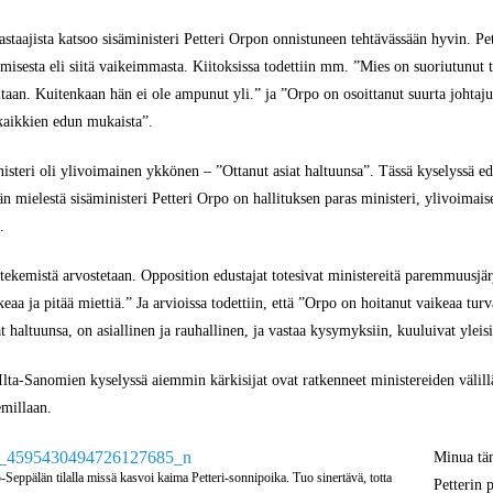
aajista katsoo sisäministeri Petteri Orpon onnistuneen tehtävässään hyvin. Pette
misesta eli siitä vaikeimmasta. Kiitoksissa todettiin mm. ”Mies on suoriutunut t
vitaan. Kuitenkaan hän ei ole ampunut yli.” ja ”Orpo on osoittanut suurta johtaju
 kaikkien edun mukaista”.
isteri oli ylivoimainen ykkönen – ”Ottanut asiat haltuunsa”. Tässä kyselyssä edel
 mielestä sisäministeri Petteri Orpo on hallituksen paras ministeri, ylivoimaisest
.
tekemistä arvostetaan. Opposition edustajat totesivat ministereitä paremmuusjärj
eaa ja pitää miettiä.” Ja arvioissa todettiin, että ”Orpo on hoitanut vaikeaa tu
at haltuunsa, on asiallinen ja rauhallinen, ja vastaa kysymyksiin, kuuluivat ylei
 Ilta-Sanomien kyselyssä aiemmin kärkisijat ovat ratkenneet ministereiden välil
emillaan.
Minua täm
-Seppälän tilalla missä kasvoi kaima Petteri-sonnipoika. Tuo sinertävä, totta
Petterin 