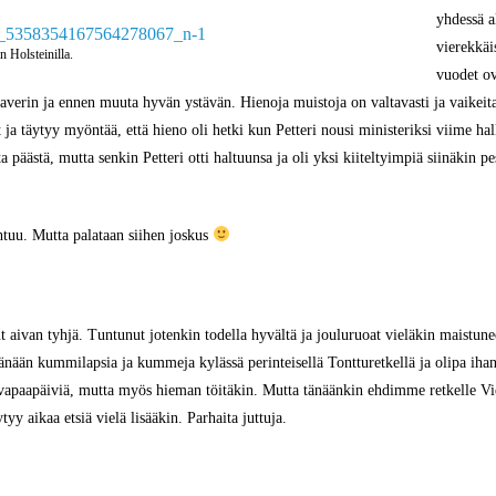
yhdessä 
vierekkäi
n Holsteinilla.
vuodet ov
verin ja ennen muuta hyvän ystävän. Hienoja muistoja on valtavasti ja vaikeita
ja täytyy myöntää, että hieno oli hetki kun Petteri nousi ministeriksi viime hal
a päästä, mutta senkin Petteri otti haltuunsa ja oli yksi kiiteltyimpiä siinäkin 
htuu. Mutta palataan siihen joskus
llut aivan tyhjä. Tuntunut jotenkin todella hyvältä ja jouluruoat vieläkin maist
tänään kummilapsia ja kummeja kylässä perinteisellä Tontturetkellä ja olipa ihana
a vapaapäiviä, mutta myös hieman töitäkin. Mutta tänäänkin ehdimme retkelle Vie
ytyy aikaa etsiä vielä lisääkin. Parhaita juttuja.