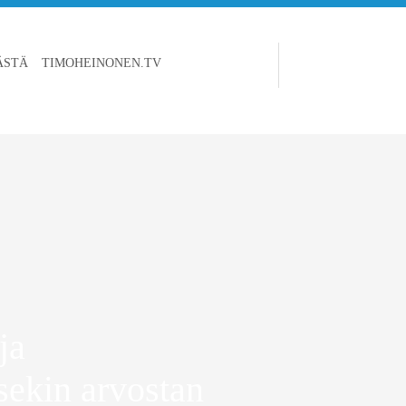
ÄSTÄ
TIMOHEINONEN.TV
ja
tsekin arvostan