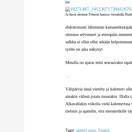
kai.
Ja tässä olemme Petterin kanssa vierailulla Huiti
ehdottomasti lähimmän kansanedustajaka
olemme selvinneet ja eteenpäin menneet 
salkku ei ollut ollut sekään helpoimmast
työlle on aika näkynyt.
Minulla on ajatus mitä seuraavaksi tapa
…
Välipäiviä tässä vietelty ja kalenteri o
ainakin välissä jotain muutakin. Illalla 
Alkavallakin viikolla vielä kalenteriss
metsiin ja ajattelin, että metsäretkille tä
Tagit:
petteri orpo
,
Ystävä
,