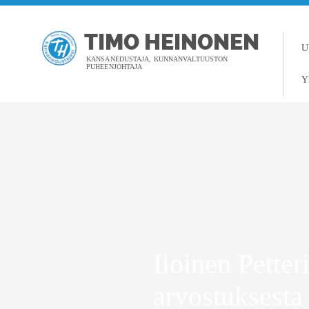
TIMO HEINONEN
U
KANSANEDUSTAJA, KUNNANVALTUUSTON
PUHEENJOHTAJA
Y
Iloinen Petter
arvostuksesta 