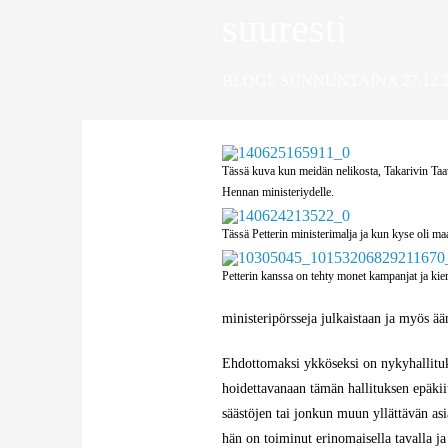
suuresti
BLOGI
,
SUNNUNTAINA 27.12.2
Tässä kuva kun meidän nelikosta, Takarivin T
Hennan ministeriydelle.
Tässä Petterin ministerimalja ja kun kyse oli maa-
Petterin kanssa on tehty monet kampanjat ja ki
ministeripörsseja julkaistaan ja myös ään
Ehdottomaksi ykköseksi on nykyhallitukse
hoidettavanaan tämän hallituksen epäkiito
säästöjen tai jonkun muun yllättävän asia
hän on toiminut erinomaisella tavalla ja