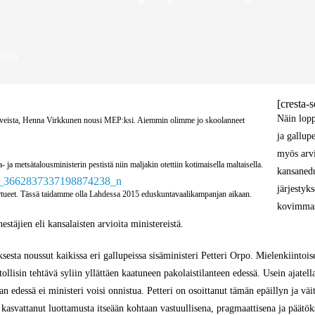
015
[cresta-s
Näin lopp
aaveista, Henna Virkkunen nousi MEP:ksi. Aiemmin olimme jo skoolanneet
ja gallupe
myös arvi
 ja metsätalousministerin pestistä niin maljakin otettiin kotimaisella maltaisella.
kansanedu
järjesty
ertueet. Tässä taidamme olla Lahdessa 2015 eduskuntavaalikampanjan aikaan.
kovimmast
estäjien eli kansalaisten arvioita ministereistä.
sta noussut kaikissa eri gallupeissa sisäministeri Petteri Orpo. Mielenkiintoiseks
llisin tehtävä syliin yllättäen kaatuneen pakolaistilanteen edessä. Usein ajatella
n edessä ei ministeri voisi onnistua. Petteri on osoittanut tämän epäillyn ja väit
 kasvattanut luottamusta itseään kohtaan vastuullisena, pragmaattisena ja päätö