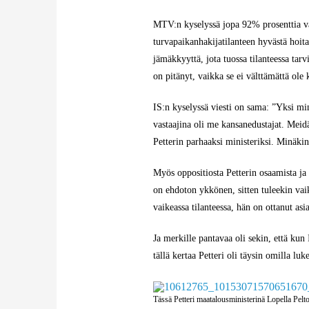
MTV:n kyselyssä jopa 92% prosenttia vast
turvapaikanhakijatilanteen hyvästä hoita
jämäkkyyttä, jota tuossa tilanteessa tar
on pitänyt, vaikka se ei välttämättä ole
IS:n kyselyssä viesti on sama: ”Yksi min
vastaajina oli me kansanedustajat. Meidän
Petterin parhaaksi ministeriksi. Minäkin
Myös oppositiosta Petterin osaamista ja 
on ehdoton ykkönen, sitten tuleekin vaik
vaikeassa tilanteessa, hän on ottanut asi
Ja merkille pantavaa oli sekin, että kun
tällä kertaa Petteri oli täysin omilla luk
Tässä Petteri maatalousministerinä Lopella Pelto