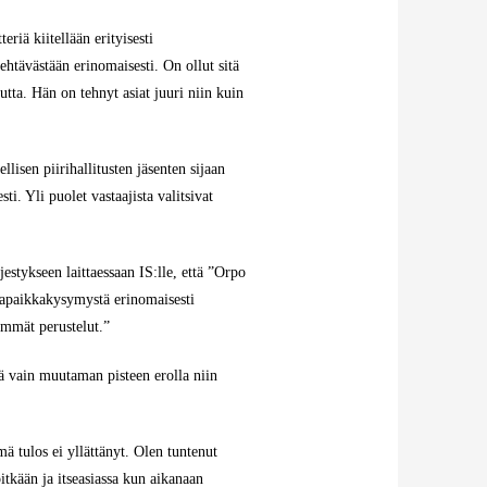
riä kiitellään erityisesti
ehtävästään erinomaisesti. On ollut sitä
utta. Hän on tehnyt asiat juuri niin kuin
lisen piirihallitusten jäsenten sijaan
i. Yli puolet vastaajista valitsivat
estykseen laittaessaan IS:lle, että ”Orpo
rvapaikkakysymystä erinomaisesti
simmät perustelut.”
lä vain muutaman pisteen erolla niin
ä tulos ei yllättänyt. Olen tuntenut
pitkään ja itseasiassa kun aikanaan