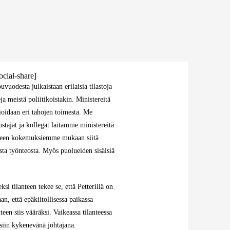
ocial-share]
uvuodesta julkaistaan erilaisia tilastoja
ja meistä poliitikoistakin. Ministereitä
oidaan eri tahojen toimesta. Me
stajat ja kollegat laitamme ministereitä
kseen kokemuksiemme mukaan siitä
a työnteosta. Myös puolueiden sisäisiä
i tilanteen tekee se, että Petterillä on
an, että epäkiitollisessa paikassa
teen siis vääräksi. Vaikeassa tilanteessa
ksiin kykenevänä johtajana.