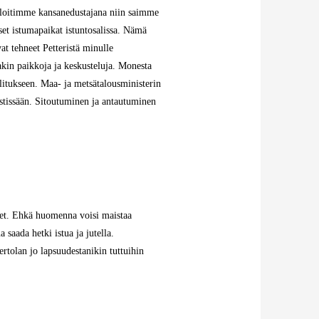
aloitimme kansanedustajana niin saimme
set istumapaikat istuntosalissa. Nämä
at tehneet Petteristä minulle
kin paikkoja ja keskusteluja. Monesta
litukseen. Maa- ja metsätalousministerin
pestissään. Sitoutuminen ja antautuminen
uneet. Ehkä huomenna voisi maistaa
 saada hetki istua ja jutella.
rtolan jo lapsuudestanikin tuttuihin