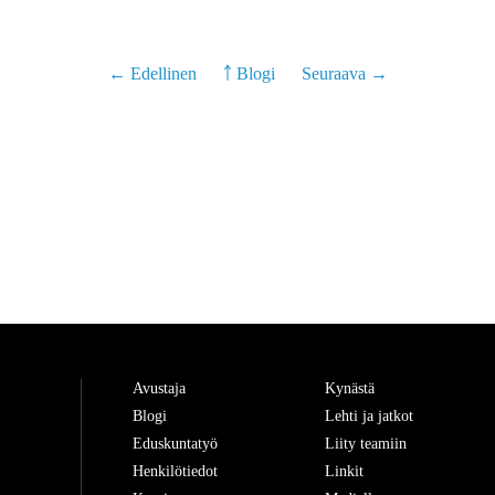
← Edellinen
￪ Blogi
Seuraava →
Avustaja
Kynästä
Blogi
Lehti ja jatkot
Eduskuntatyö
Liity teamiin
Henkilötiedot
Linkit