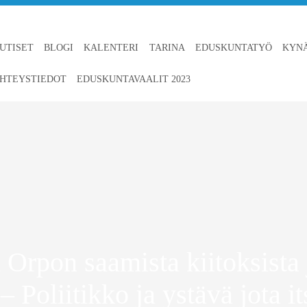
UTISET
BLOGI
KALENTERI
TARINA
EDUSKUNTATYÖ
KYN
HTEYSTIEDOT
EDUSKUNTAVAALIT 2023
i Orpon saamista kiitoksista 
– Poliitikko ja ystävä jota i