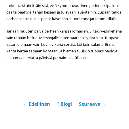
tarkoittaisi nimittäin sitä, että kymmenvuotinen perinne kilpailuni
osalta päättyisi tähän kesään ja tulevaan lauantaihin. Lupaan tehdä
parhaani että niin ei pääse käymään. Huomenna jatkamme illalla.
Tänään muuten päivä perheen kanssa lomaillen. Siltakirvesmiehenä
sain tänään heilua. Metsäojalle ja sen saareen syntyi silta. Tuppasi
vasari olemaan vain kovin vikuria sorttia. Löi kuin salama. Ei siis
kahta kertaa samaan kohtaan. Ja hieman tuulikin tuppasi nauloja
painamaan. Mutta päivistä parhaimpia tällaiset.
← Edellinen
￪ Blogi
Seuraava →