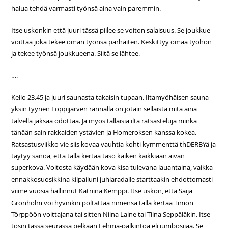
halua tehdä varmasti työnsä aina vain paremmin.
Itse uskonkin että juuri tässä piilee se voiton salaisuus. Se joukkue
voittaa joka tekee oman työnsä parhaiten. Keskittyy omaa työhön
ja tekee työnsä joukkueena. Siitä se lähtee.
….
Kello 23.45 ja juuri saunasta takaisin tupaan. Iltamyöhäisen sauna
yksin tyynen Loppijärven rannalla on jotain sellaista mitä aina
talvella jaksaa odottaa. Ja myös tällaisia ilta ratsasteluja minkä
tänään sain rakkaiden ystävien ja Homeroksen kanssa kokea.
Ratsastusviikko vie siis kovaa vauhtia kohti kymmenttä thDERBYä ja
täytyy sanoa, että tällä kertaa taso kaiken kaikkiaan aivan
superkova. Voitosta käydään kova kisa tulevana lauantaina, vaikka
ennakkosuosikkina kilpailuni juhlaradalle starttaakin ehdottomasti
viime vuosia hallinnut Katriina Kemppi. Itse uskon, että Saija
Grönholm voi hyvinkin poltattaa nimensä tällä kertaa Timon
Törppöön voittajana tai sitten Niina Laine tai Tiina Seppäläkin. Itse
tosin tässä seurassa pelkään Lehmä-palkintoa eli jumbosijaa. Se