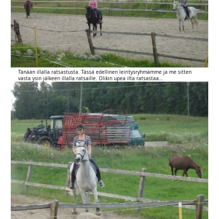
Tänään illalla ratsastusta. Tässä edellinen leiritysryhmämme ja me sitten
vasta ysin jälkeen illalla ratsaille. Olikin upea ilta ratsastaa…