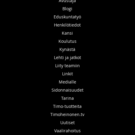
Avustaja
Blogi
Eduskuntatyö
Henkilötiedot
Kansi
Koulutus
Kynästä
Lehti ja jatkot
Liity teamiin
Linkit
Medialle
Sidonnaisuudet
Tarina
Timo-tuotteita
Timoheinonen.tv
Uutiset
Vaalirahoitus