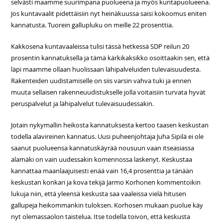
selvästi maamme suurimpana puolueena ja myös kuntapuolueena.
Jos kuntavaalit pidettäisiin nyt heinäkuussa saisi kokoomus eniten
kannatusta. Tuorein gallupluku on meille 22 prosenttia.
Kakkosena kuntavaaleissa tulisi tässä hetkessä SDP reilun 20
prosentin kannatuksella ja tämä kärkikaksikko osoittaakin sen, että
läpi maamme ollaan huolissaan lähipalveluiden tulevaisuudesta.
Rakenteiden uudistamiselle on siis varsin vahva tuki ja ennen
muuta sellaisen rakenneuudistukselle jolla voitaisiin turvata hyvät
peruspalvelut ja lähipalvelut tulevaisuudessakin.
Jotain nykymallin heikosta kannatuksesta kertoo taasen keskustan
todella alavireinen kannatus. Uusi puheenjohtaja Juha Sipilä ei ole
saanut puolueensa kannatuskäyrää nousuun vaan itseasiassa
alamäki on vain uudessakin komennossa laskenyt. Keskustaa
kannattaa maanlaajuisesti enää vain 16,4 prosenttia ja tänään
keskustan konkari ja kova tekijä Jarmo Korhonen kommentoikin
lukuja niin, että yleensä keskusta saa vaaleissa vielä hitusen
gallupeja heikommankin tuloksen. Korhosen mukaan puolue käy
nyt olemassaolon taistelua. Itse todella toivon, että keskusta