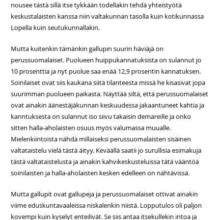
nousee tästä sillä itse tykkään todellakin tehdä yhteistyötä
keskustalaisten kanssa niin valtakunnan tasolla kuin kotikunnassa
Lopella kuin seutukunnallakin.
Mutta kuitenkin tämänkin gallupin suurin häviäjä on
perussuomalaiset. Puolueen huippukannatuksista on sulannut jo
10 prosenttia ja nyt puolue saa enää 12,9 prosentin kannatuksen.
Soinilaiset ovat siis kaukana siitä tilanteesta missä he kisasivat jopa
suurimman puolueen paikasta. Näyttää siltä, että perussuomalaiset
ovat ainakin äänestäjäkunnan keskuudessa jakaantuneet kahtia ja
kanntuksesta on sulannut iso siivu takaisin demareille ja onko
sitten halla-aholaisten osuus myös valumassa muualle.
Mielenkiintoista nähdä millaiseksi perussuomalaisten sisäinen
valtataistelu vielä tästä äityy. Keväällä saatii jo surullisia esimakuja
tästä valtataistelusta ja ainakin kahvikeskusteluissa tätä vääntöä
soinilaisten ja halla-aholaisten kesken edelleen on nähtävissä.
Mutta gallupit ovat gallupeja ja perussuomalaiset ottivat ainakin
viime eduskuntavaaleissa niskalenkin niistä. Lopputulos oli paljon
kovempi kuin kyselyt enteilivät. Se siis antaa itsekullekin intoa ja