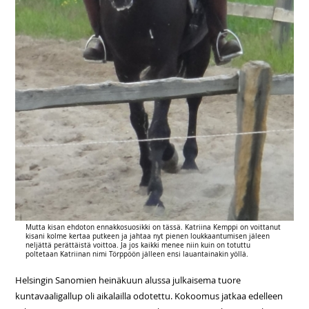
Mutta kisan ehdoton ennakkosuosikki on tässä. Katriina Kemppi on voittanut
kisani kolme kertaa putkeen ja jahtaa nyt pienen loukkaantumisen jäleen
neljättä perättäistä voittoa. Ja jos kaikki menee niin kuin on totuttu
poltetaan Katriinan nimi Törppöön jälleen ensi lauantainakin yöllä.
Helsingin Sanomien heinäkuun alussa julkaisema tuore
kuntavaaligallup oli aikalailla odotettu. Kokoomus jatkaa edelleen