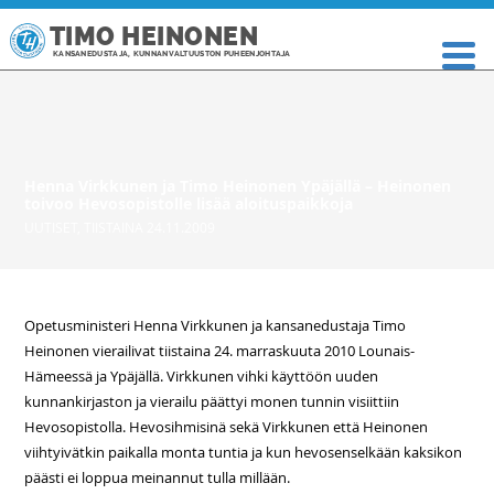
TIMO HEINONEN
KANSANEDUSTAJA, KUNNANVALTUUSTON PUHEENJOHTAJA
Henna Virkkunen ja Timo Heinonen Ypäjällä – Heinonen
toivoo Hevosopistolle lisää aloituspaikkoja
UUTISET
,
TIISTAINA 24.11.2009
Opetusministeri Henna Virkkunen ja kansanedustaja Timo
Heinonen vierailivat tiistaina 24. marraskuuta 2010 Lounais-
Hämeessä ja Ypäjällä. Virkkunen vihki käyttöön uuden
kunnankirjaston ja vierailu päättyi monen tunnin visiittiin
Hevosopistolla. Hevosihmisinä sekä Virkkunen että Heinonen
viihtyivätkin paikalla monta tuntia ja kun hevosenselkään kaksikon
päästi ei loppua meinannut tulla millään.