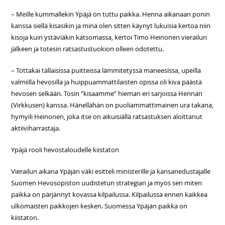
– Meille kummallekin Ypäjä on tuttu paikka. Henna aikanaan ponin
kanssa siellä kisasikin ja minä olen sitten käynyt lukuisia kertoa niin
kisoja kuin ystäviäkin katsomassa, kertoi Timo Heinonen vierailun
jälkeen ja totesin ratsastustuokion olleen odotettu.
– Tottakai tällaisissa puitteissa lämmitetyssä maneesissa, upeilla
valmiilla hevosilla ja huippuammattilaisten opissa oli kiva päästä
hevosen selkään. Tosin ”kisaamme” hieman eri sarjoissa Hennan
(Virkkusen) kanssa. Hänellähän on puoliammattimainen ura takana,
hymyili Heinonen, joka itse on aikuisiällä ratsastuksen aloittanut
aktiiviharrastaja.
Ypäjä rooli hevostaloudelle kiistaton
Vierailun aikana Ypäjän väki esitteli ministerille ja kansanedustajalle
Suomen Hevosopiston uudistetun strategian ja myös sen miten
paikka on pärjännyt kovassa kilpailussa. Kilpailussa ennen kaikkea
ulkomaisten paikkojen kesken. Suomessa Ypäjän paikka on
kiistaton.