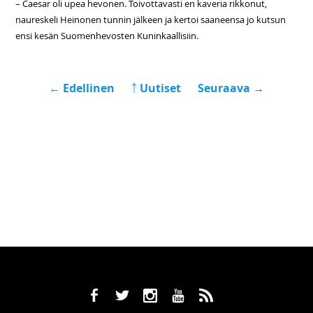
– Caesar oli upea hevonen. Toivottavasti en kaveria rikkonut,
naureskeli Heinonen tunnin jälkeen ja kertoi saaneensa jo kutsun
ensi kesän Suomenhevosten Kuninkaallisiin.
← Edellinen
￪ Uutiset
Seuraava →
b
a
x
r
,