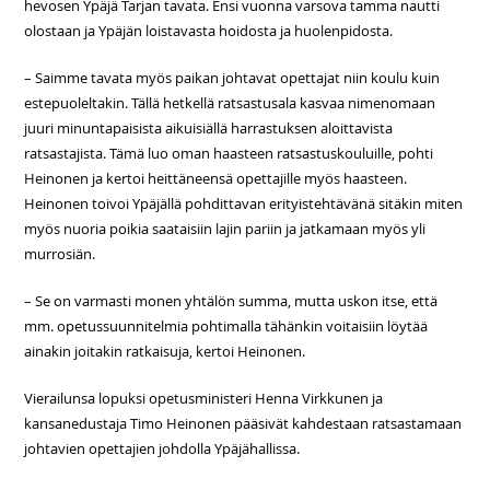
hevosen Ypäjä Tarjan tavata. Ensi vuonna varsova tamma nautti
olostaan ja Ypäjän loistavasta hoidosta ja huolenpidosta.
– Saimme tavata myös paikan johtavat opettajat niin koulu kuin
estepuoleltakin. Tällä hetkellä ratsastusala kasvaa nimenomaan
juuri minuntapaisista aikuisiällä harrastuksen aloittavista
ratsastajista. Tämä luo oman haasteen ratsastuskouluille, pohti
Heinonen ja kertoi heittäneensä opettajille myös haasteen.
Heinonen toivoi Ypäjällä pohdittavan erityistehtävänä sitäkin miten
myös nuoria poikia saataisiin lajin pariin ja jatkamaan myös yli
murrosiän.
– Se on varmasti monen yhtälön summa, mutta uskon itse, että
mm. opetussuunnitelmia pohtimalla tähänkin voitaisiin löytää
ainakin joitakin ratkaisuja, kertoi Heinonen.
Vierailunsa lopuksi opetusministeri Henna Virkkunen ja
kansanedustaja Timo Heinonen pääsivät kahdestaan ratsastamaan
johtavien opettajien johdolla Ypäjähallissa.