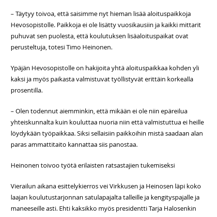
– Täytyy toivoa, että saisimme nyt hieman lisää aloituspaikkoja
Hevosopistolle. Paikkoja ei ole lisätty vuosikausiin ja kaikki mittarit
puhuvat sen puolesta, että koulutuksen lisäaloituspaikat ovat
perusteltuja, totesi Timo Heinonen.
Ypäjän Hevosopistolle on hakijoita yhtä aloituspaikkaa kohden yli
kaksi ja myös paikasta valmistuvat työllistyvät erittäin korkealla
prosentilla.
– Olen todennut aiemminkin, että mikään ei ole niin epäreilua
yhteiskunnalta kuin kouluttaa nuoria niin että valmistuttua ei heille
löydykään työpaikkaa. Siksi sellaisiin paikkoihin mistä saadaan alan
paras ammattitaito kannattaa siis panostaa.
Heinonen toivoo työtä erilaisten ratsastajien tukemiseksi
Vierailun aikana esittelykierros vei Virkkusen ja Heinosen läpi koko
laajan koulutustarjonnan satulapajalta talleille ja kengityspajalle ja
maneeseille asti. Ehti kaksikko myös presidentti Tarja Halosenkin