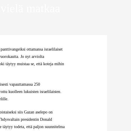
 vielä matkaa
anttivangeiksi ottamansa israelilaiset
orokautta. Jo nyt arviolta
ki täytyy muistaa se, että koteja mihin
oisesti vapauttamassa 250
ottu kuolleen lukuisten israelilaisten.
lille.
oistaiseksi siis Gazan aselepo on
hdysvaltain presidentin Donald
 täytyy todeta, että paljon suunnitelma