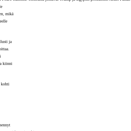
le
en, mikä
eelle
lusti ja
ittaa.
i
a kiinni
 kohti
mennyt