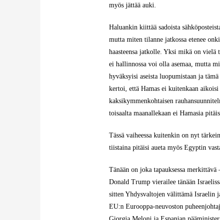
myös jättää auki.
Haluankin kiittää sadoista sähköposteista
mutta miten tilanne jatkossa etenee onk
haasteensa jatkolle. Yksi mikä on vielä 
ei hallinnossa voi olla asemaa, mutta m
hyväksyisi aseista luopumistaan ja tämä
kertoi, että Hamas ei kuitenkaan aikois
kaksikymmenkohtaisen rauhansuunnitelman
toisaalta maanallekaan ei Hamasia pitäi
Tässä vaiheessa kuitenkin on nyt tärkein
tiistaina pitäisi aueta myös Egyptin vas
Tänään on joka tapauksessa merkittävä –
Donald Trump vierailee tänään Israeliss
sitten Yhdysvaltojen välittämä Israeli
EU:n Eurooppa-neuvoston puheenjohtaja 
Giorgia Meloni ja Espanjan pääministeri