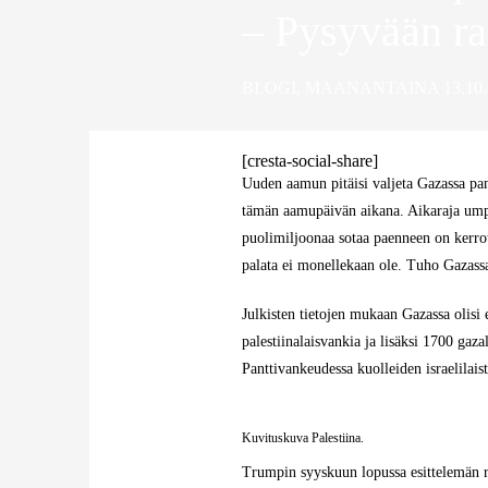
– Pysyvään ra
BLOGI
,
MAANANTAINA 13.10.
[cresta-social-share]
Uuden aamun pitäisi valjeta Gazassa pan
tämän aamupäivän aikana. Aikaraja umpe
puolimiljoonaa sotaa paenneen on kerrott
palata ei monellekaan ole. Tuho Gazassa 
Julkisten tietojen mukaan Gazassa olisi 
palestiinalaisvankia ja lisäksi 1700 gaza
Panttivankeudessa kuolleiden israelilais
Kuvituskuva Palestiina.
Trumpin syyskuun lopussa esittelemän ra