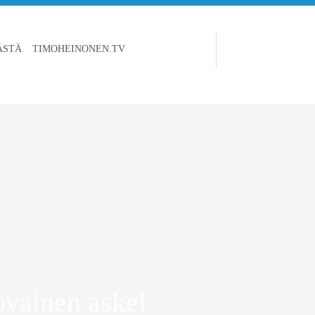
ÄSTÄ
TIMOHEINONEN.TV
ovainen askel