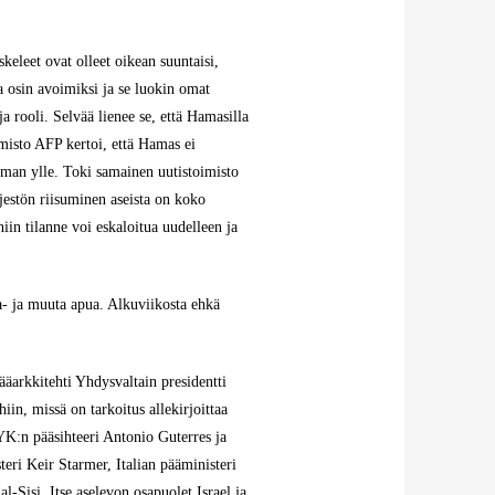
skeleet ovat olleet oikean suuntaisi,
 osin avoimiksi ja se luokin omat
a rooli. Selvää lienee se, että Hamasilla
misto AFP kertoi, että Hamas ei
lman ylle. Toki samainen uutistoimisto
jestön riisuminen aseista on koko
in tilanne voi eskaloitua uudelleen ja
ka- ja muuta apua. Alkuviikosta ehkä
äarkkitehti Yhdysvaltain presidentti
n, missä on tarkoitus allekirjoittaa
K:n pääsihteeri Antonio Guterres ja
ri Keir Starmer, Italian pääministeri
-Sisi. Itse aselevon osapuolet Israel ja