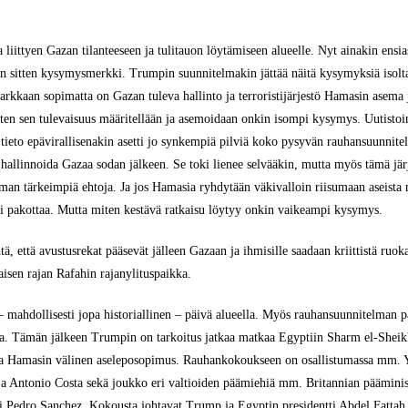
 liittyen Gazan tilanteeseen ja tulitauon löytämiseen alueelle. Nyt ainakin ensia
in sitten kysymysmerkki. Trumpin suunnitelmakin jättää näitä kysymyksiä isolta
tarkkaan sopimatta on Gazan tuleva hallinto ja terroristijärjestö Hamasin asema j
iten sen tulevaisuus määritellään ja asemoidaan onkin isompi kysymys. Uutistoi
 tieto epävirallisenakin asetti jo synkempiä pilviä koko pysyvän rauhansuunnite
i hallinnoida Gazaa sodan jälkeen. Se toki lienee selvääkin, mutta myös tämä jär
 tärkeimpiä ehtoja. Ja jos Hamasia ryhdytään väkivalloin riisumaan aseista ni
si pakottaa. Mutta miten kestävä ratkaisu löytyy onkin vaikeampi kysymys.
tä, että avustusrekat pääsevät jälleen Gazaan ja ihmisille saadaan kriittistä ruo
taisen rajan Rafahin rajanylituspaikka.
 mahdollisesti jopa historiallinen – päivä alueella. Myös rauhansuunnitelman pä
a. Tämän jälkeen Trumpin on tarkoitus jatkaa matkaa Egyptiin Sharm el-Sheikhii
n ja Hamasin välinen aseleposopimus. Rauhankokoukseen on osallistumassa mm. Y
Antonio Costa sekä joukko eri valtioiden päämiehiä mm. Britannian pääministe
 Pedro Sanchez. Kokousta johtavat Trump ja Egyptin presidentti Abdel Fattah al