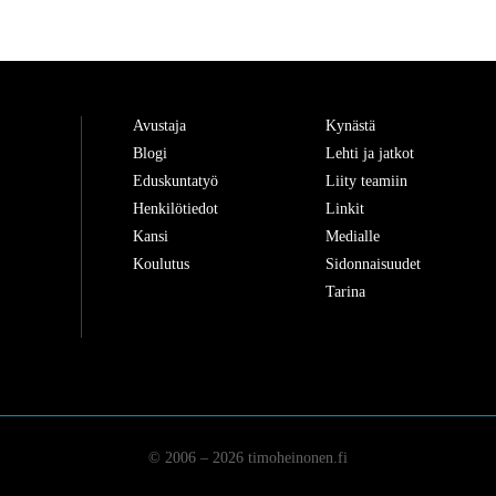
Avustaja
Kynästä
Blogi
Lehti ja jatkot
Eduskuntatyö
Liity teamiin
Henkilötiedot
Linkit
Kansi
Medialle
Koulutus
Sidonnaisuudet
Tarina
© 2006 – 2026 timoheinonen.fi