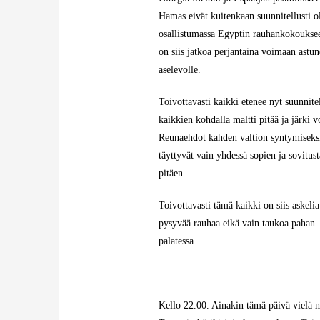
Hamas eivät kuitenkaan suunnitellusti o
osallistumassa Egyptin rauhankokoukse
on siis jatkoa perjantaina voimaan astun
aselevolle.
Toivottavasti kaikki etenee nyt suunnitel
kaikkien kohdalla maltti pitää ja järki vo
Reunaehdot kahden valtion syntymiseks
täyttyvät vain yhdessä sopien ja sovitust
pitäen.
Toivottavasti tämä kaikki on siis askelia
pysyvää rauhaa eikä vain taukoa pahan
palatessa.
….
Kello 22.00. Ainakin tämä päivä vielä 