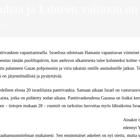
uhaa ja kahteen valtioon on
2025
ttivankien vapauttamisella. Israelissa odotetaan Hamasin vapauttavan viimeiset p
utuu tänään puoliltapäivin, kun aselevon alkamisesta tulee kuluneeksi kolme vu
u palanneen Gazan pohjoisosiin ja virta takaisin omille asuinalueille jatkuu. To
on järjestelmällistä ja pysäyttävää.
edelleen elossa 20 israelilaista panttivankia. Samaan aikaan Israel on vastavuor
laista, jotka on pidätetty sodan aikana. Panttivankeudessa Gazassa on lisäksi kerr
ten – tietojen mukaan 28 – ruumiit on tarkoitus luovuttaa myös lähiaikoina Israe
Ainakin t
edennyt Y
uhansuunnitelman mukaisesti. Sen ensimmäiset askeleet on nyt otettu, mutta se