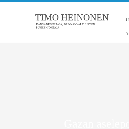
TIMO HEINONEN
U
KANSANEDUSTAJA, KUNNANVALTUUSTON
PUHEENJOHTAJA
Y
Gazan aselepo