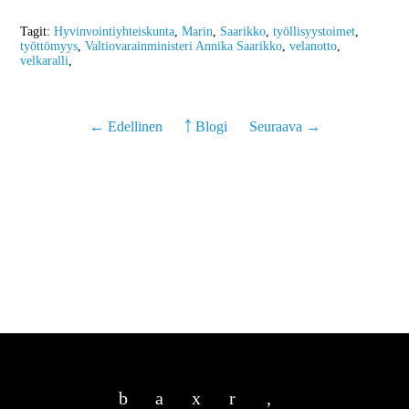
Tagit:
Hyvinvointiyhteiskunta
,
Marin
,
Saarikko
,
työllisyystoimet
,
työttömyys
,
Valtiovarainministeri Annika Saarikko
,
velanotto
,
velkaralli
,
← Edellinen
￪ Blogi
Seuraava →
b
a
x
r
,