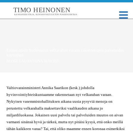
TIMO HEINONEN
KANSANEDUSTAJA, KUNNANVALTUUSTON PUHEENJOHTAJA
Eniten olisin huolestunut velkarahan varaan rakennettujen palveluiden
käyttäjänä
BLOGI
,
LAUANTAINA 30.10.2021
Valtiovarainministeri Annika Saarikon (kesk.) johdolla
hyvinvointiyhteiskuntaamme rakennetaan nyt velkarahan varaan.
Nykyisen vasemmistohallituksen aikana uusia pysyviä menoja on
perustettu velkarahalla maksettaviksi vaalikauden aikana jo
miljardiluokassa. Jokainen uusi palvelu tai palveluiden muutos on aivan
varmasti sinänsä hyvä ja tärkeä, mutta nyt pitäisi kysyä, että onko meillä
tähän kaikkeen varaa? Tai, että oliko maamme ennen koronaa esimerkiksi