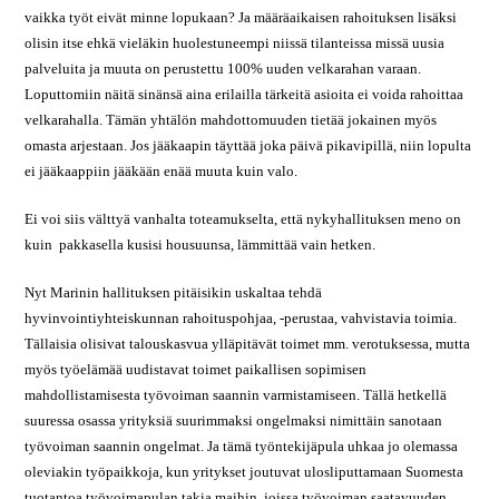
vaikka työt eivät minne lopukaan? Ja määräaikaisen rahoituksen lisäksi
olisin itse ehkä vieläkin huolestuneempi niissä tilanteissa missä uusia
palveluita ja muuta on perustettu 100% uuden velkarahan varaan.
Loputtomiin näitä sinänsä aina erilailla tärkeitä asioita ei voida rahoittaa
velkarahalla. Tämän yhtälön mahdottomuuden tietää jokainen myös
omasta arjestaan. Jos jääkaapin täyttää joka päivä pikavipillä, niin lopulta
ei jääkaappiin jääkään enää muuta kuin valo.
Ei voi siis välttyä vanhalta toteamukselta, että nykyhallituksen meno on
kuin pakkasella kusisi housuunsa, lämmittää vain hetken.
Nyt Marinin hallituksen pitäisikin uskaltaa tehdä
hyvinvointiyhteiskunnan rahoituspohjaa, -perustaa, vahvistavia toimia.
Tällaisia olisivat talouskasvua ylläpitävät toimet mm. verotuksessa, mutta
myös työelämää uudistavat toimet paikallisen sopimisen
mahdollistamisesta työvoiman saannin varmistamiseen. Tällä hetkellä
suuressa osassa yrityksiä suurimmaksi ongelmaksi nimittäin sanotaan
työvoiman saannin ongelmat. Ja tämä työntekijäpula uhkaa jo olemassa
oleviakin työpaikkoja, kun yritykset joutuvat ulosliputtamaan Suomesta
tuotantoa työvoimapulan takia maihin, joissa työvoiman saatavuuden