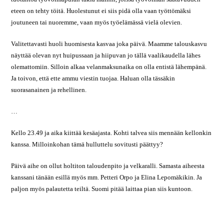
eteen on tehty töitä. Huolestunut ei siis pidä olla vaan työttömäksi
joutuneen tai nuoremme, vaan myös työelämässä vielä olevien.
Valitettavasti huoli huomisesta kasvaa joka päivä. Maamme talouskasvu
näyttää olevan nyt huipussaan ja hiipuvan jo tällä vaalikaudella lähes
olemattomiin. Silloin alkaa velanmaksunaika on olla entistä lähempänä.
Ja toivon, että ette ammu viestin tuojaa. Haluan olla tässäkin
suorasanainen ja rehellinen.
…
Kello 23.49 ja aika kiittää kesäajasta. Kohti talvea siis mennään kellonkin
kanssa. Milloinkohan tämä hulluttelu sovitusti päättyy?
Päivä aihe on ollut holtiton taloudenpito ja velkaralli. Samasta aiheesta
kanssani tänään esillä myös mm. Petteri Orpo ja Elina Lepomäkikin. Ja
paljon myös palautetta teiltä. Suomi pitää laittaa pian siis kuntoon.