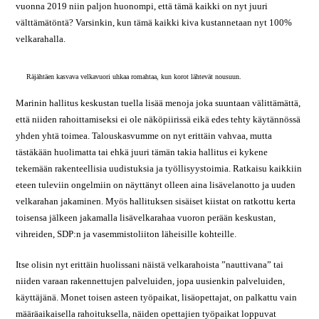
vuonna 2019 niin paljon huonompi, että tämä kaikki on nyt juuri
välttämätöntä? Varsinkin, kun tämä kaikki kiva kustannetaan nyt 100%
velkarahalla.
Räjähtäen kasvava velkavuori uhkaa romahtaa, kun korot lähtevät nousuun.
Marinin hallitus keskustan tuella lisää menoja joka suuntaan välittämättä,
että niiden rahoittamiseksi ei ole näköpiirissä eikä edes tehty käytännössä
yhden yhtä toimea. Talouskasvumme on nyt erittäin vahvaa, mutta
tästäkään huolimatta tai ehkä juuri tämän takia hallitus ei kykene
tekemään rakenteellisia uudistuksia ja työllisyystoimia. Ratkaisu kaikkiin
eteen tuleviin ongelmiin on näyttänyt olleen aina lisävelanotto ja uuden
velkarahan jakaminen. Myös hallituksen sisäiset kiistat on ratkottu kerta
toisensa jälkeen jakamalla lisävelkarahaa vuoron perään keskustan,
vihreiden, SDP:n ja vasemmistoliiton läheisille kohteille.
Itse olisin nyt erittäin huolissani näistä velkarahoista ”nauttivana” tai
niiden varaan rakennettujen palveluiden, jopa uusienkin palveluiden,
käyttäjänä. Monet toisen asteen työpaikat, lisäopettajat, on palkattu vain
määräaikaisella rahoituksella, näiden opettajien työpaikat loppuvat