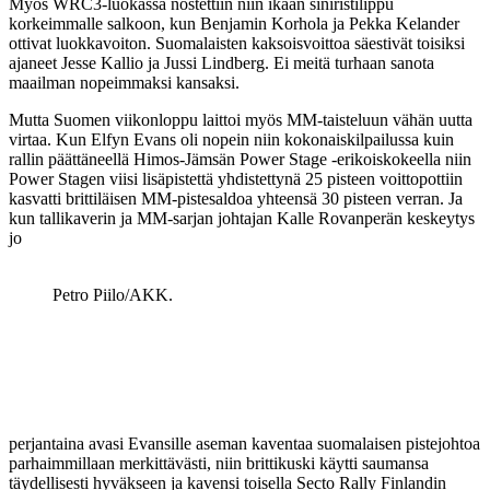
Myös WRC3-luokassa nostettiin niin ikään siniristilippu
korkeimmalle salkoon, kun Benjamin Korhola ja Pekka Kelander
ottivat luokkavoiton. Suomalaisten kaksoisvoittoa säestivät toisiksi
ajaneet Jesse Kallio ja Jussi Lindberg. Ei meitä turhaan sanota
maailman nopeimmaksi kansaksi.
Mutta Suomen viikonloppu laittoi myös MM-taisteluun vähän uutta
virtaa. Kun Elfyn Evans oli nopein niin kokonaiskilpailussa kuin
rallin päättäneellä Himos-Jämsän Power Stage -erikoiskokeella niin
Power Stagen viisi lisäpistettä yhdistettynä 25 pisteen voittopottiin
kasvatti brittiläisen MM-pistesaldoa yhteensä 30 pisteen verran. Ja
kun tallikaverin ja MM-sarjan johtajan Kalle Rovanperän keskeytys
jo
Petro Piilo/AKK.
perjantaina avasi Evansille aseman kaventaa suomalaisen pistejohtoa
parhaimmillaan merkittävästi, niin brittikuski käytti saumansa
täydellisesti hyväkseen ja kavensi toisella Secto Rally Finlandin