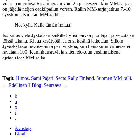
voitollaan eronsa Rovanperään vain 25 pisteeseen, kun MM-sarjaa
on jäljellä neljän osakilpailun verran. Rallin MM-sarja jatkuu 7.-10.
syyskuuta Kreikan MM-rallilla.
No, kyllä Kalle tämän hoitaa!
Iso kiitos vielä Jyskälään kaikille! Viisi päivää juontajan ja selostajan
töissä takana. Kivaa kesätyötä. Ja ensi kesänä jatketaan. Silloin
Jyväskylässä hevosvoimia pari viikkoa, kun heinäkuun viimeisenä
ravataan 100. Kuninkuusravit ja sitten elokuun ensimmäisenä
ajetaan taas MM-rallia.
Tagit:
Himos
,
Sami Pajari
,
Secto Rally Finland
,
Suomen MM-ralli
,
← Edellinen
￪ Blogi
Seuraava →
b
a
x
r
,
Avustaja
Blogi