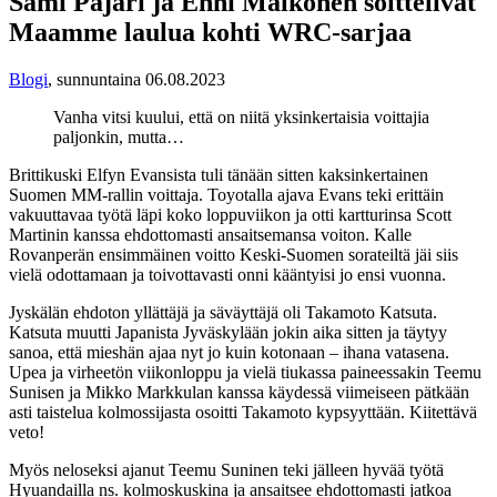
Sami Pajari ja Enni Mälkönen soittelivat
Maamme laulua kohti WRC-sarjaa
Blogi
,
sunnuntaina 06.08.2023
Vanha vitsi kuului, että on niitä yksinkertaisia voittajia
paljonkin, mutta…
Brittikuski Elfyn Evansista tuli tänään sitten kaksinkertainen
Suomen MM-rallin voittaja. Toyotalla ajava Evans teki erittäin
vakuuttavaa työtä läpi koko loppuviikon ja otti kartturinsa Scott
Martinin kanssa ehdottomasti ansaitsemansa voiton. Kalle
Rovanperän ensimmäinen voitto Keski-Suomen
sorateiltä jäi siis
vielä odottamaan ja toivottavasti onni kääntyisi jo ensi vuonna.
Jyskälän ehdoton yllättäjä ja säväyttäjä oli Takamoto Katsuta.
Katsuta muutti Japanista Jyväskylään jokin aika sitten ja täytyy
sanoa, että mieshän ajaa nyt jo kuin kotonaan – ihana vatasena.
Upea ja virheetön viikonloppu ja vielä tiukassa paineessakin Teemu
Sunisen ja Mikko Markkulan kanssa käydessä viimeiseen pätkään
asti taistelua kolmossijasta osoitti Takamoto kypsyyttään. Kiitettävä
veto!
Myös neloseksi ajanut Teemu Suninen teki jälleen hyvää työtä
Hyuandailla ns. kolmoskuskina ja ansaitsee ehdottomasti jatkoa