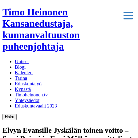
Timo Heinonen
Kansanedustaja,
kunnanvaltuuston
puheenjohtaja
Uutiset
Blogi
Kalenteri
Tarina
Eduskuntatyö
Kynästä
Timoheinonen.tv
Yhteystiedot
Eduskuntavaalit 2023
Haku
Elvyn Evansille Jyskälän toinen voitto –