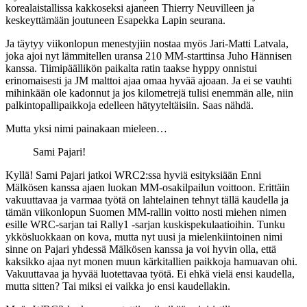
korealaistallissa kakkoseksi ajaneen Thierry Neuvilleen ja
keskeyttämään joutuneen Esapekka Lapin seurana.
Ja täytyy viikonlopun menestyjiin nostaa myös Jari-Matti Latvala,
joka ajoi nyt lämmitellen uransa 210 MM-starttinsa Juho Hännisen
kanssa. Tiimipäällikön paikalta ratin taakse hyppy onnistui
erinomaisesti ja JM malttoi ajaa omaa hyvää ajoaan. Ja ei se vauhti
mihinkään ole kadonnut ja jos kilometrejä tulisi enemmän alle, niin
palkintopallipaikkoja edelleen hätyyteltäisiin. Saas nähdä.
Mutta yksi nimi painakaan mieleen…
Sami Pajari!
Kyllä! Sami Pajari jatkoi WRC2:ssa hyviä esityksiään Enni
Mälkösen kanssa ajaen luokan MM-osakilpailun voittoon. Erittäin
vakuuttavaa ja varmaa työtä on lahtelainen tehnyt tällä kaudella ja
tämän viikonlopun Suomen MM-rallin voitto nosti miehen nimen
esille WRC-sarjan tai Rally1 -sarjan kuskispekulaatioihin. Tunku
ykkösluokkaan on kova, mutta nyt uusi ja mielenkiintoinen nimi
sinne on Pajari yhdessä Mälkösen kanssa ja voi hyvin olla, että
kaksikko ajaa nyt monen muun kärkitallien paikkoja hamuavan ohi.
Vakuuttavaa ja hyvää luotettavaa työtä. Ei ehkä vielä ensi kaudella,
mutta sitten? Tai miksi ei vaikka jo ensi kaudellakin.