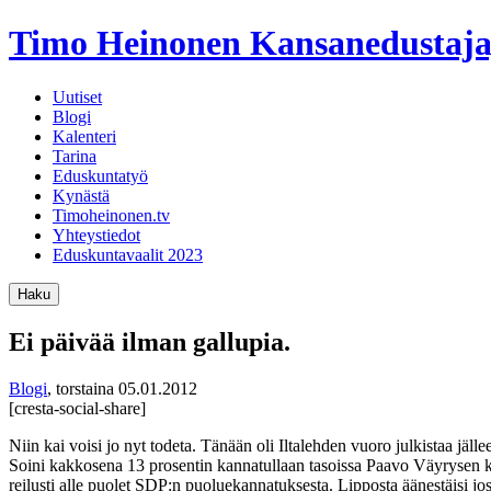
Timo Heinonen
Kansanedustaja
Uutiset
Blogi
Kalenteri
Tarina
Eduskuntatyö
Kynästä
Timoheinonen.tv
Yhteystiedot
Eduskuntavaalit 2023
Haku
Ei päivää ilman gallupia.
Blogi
,
torstaina 05.01.2012
[cresta-social-share]
Niin kai voisi jo nyt todeta. Tänään oli Iltalehden vuoro julkistaa jäl
Soini kakkosena 13 prosentin kannatullaan tasoissa Paavo Väyrysen kan
reilusti alle puolet SDP:n puoluekannatuksesta. Lipposta äänestäisi jos 