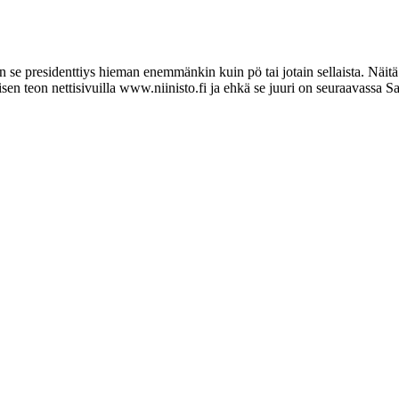
 se presidenttiys hieman enemmänkin kuin pö tai jotain sellaista. Näit
sen teon nettisivuilla www.niinisto.fi ja ehkä se juuri on seuraavassa S