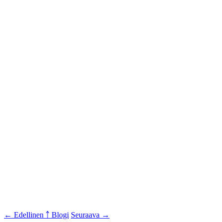
← Edellinen
￪ Blogi
Seuraava →