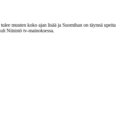
ä tulee muuten koko ajan lisää ja Suomihan on täynnä upeita
auli Niinistö tv-mainoksessa.