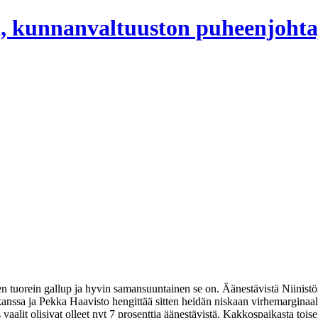
, kunnanvaltuuston puheenjohta
leen tuorein gallup ja hyvin samansuuntainen se on. Äänestävistä Niinist
ssa ja Pekka Haavisto hengittää sitten heidän niskaan virhemarginaalin
vaalit olisivat olleet nyt 7 prosenttia äänestävistä. Kakkospaikasta toise