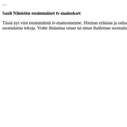
…
Sauli Niinistön ensimmäiset tv-mainokset
Tässä nyt viisi ensimmäistä tv-mainostamme. Hieman erilaisia ja onhan
suomalaisia tekoja. Voitte ilmiantaa oman tai sinun ihaileman suomalai