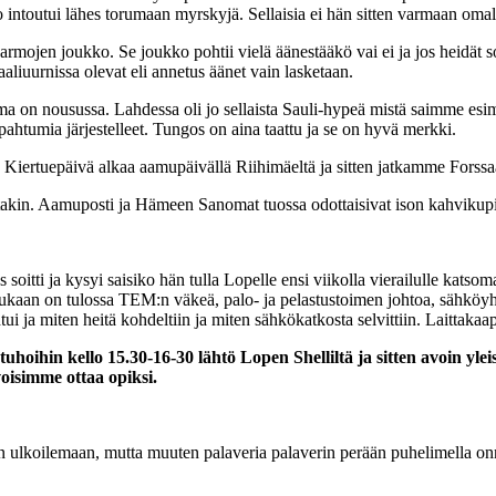
intoutui lähes torumaan myrskyjä. Sellaisia ei hän sitten varmaan omalla
rmojen joukko. Se joukko pohtii vielä äänestääkö vai ei ja jos heidät
aliuurnissa olevat eli annetus äänet vain lasketaan.
elma on nousussa. Lahdessa oli jo sellaista Sauli-hypeä mistä saimme esim
tumia järjestelleet. Tungos on aina taattu ja se on hyvä merkki.
. Kiertuepäivä alkaa aamupäivällä Riihimäeltä ja sitten jatkamme Forss
akin. Aamuposti ja Hämeen Sanomat tuossa odottaisivat ison kahvikupin
soitti ja kysyi saisiko hän tulla Lopelle ensi viikolla vierailulle kat
Mukaan on tulossa TEM:n väkeä, palo- ja pelastustoimen johtoa, sähköyht
i ja miten heitä kohdeltiin ja miten sähkökatkosta selvittiin. Laittakaap
oihin kello 15.30-16-30 lähtö Lopen Shelliltä ja sitten avoin ylei
oisimme ottaa opiksi.
koilemaan, mutta muuten palaveria palaverin perään puhelimella onneksi 