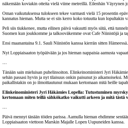
näkemään koviakin otteita vielä viime metreillä. Eilenhän Väyrynen jo 
Oman vaikutuksensa tulokseen tekee varmasti vielä 15 prosentin epäva
kannatus hieman. Mutta se ei siis kerro koko totuutta kun lopultakin va
Peli siis tiukkenee, mutta eilinen päivä vakuutti myös siitä, että tunn
Suomen kun joukkomme ja talkooväkemme ovat Cafe Niinistöjä ja tapah
Ensi maanantaina 9.1. Sauli Niinistön kanssa kierrän sitten Hämeessä
Nyt Loppiaisaaton työpäivään ja jos hieman nappaisia aamusta vapaat
…
Tänään sain mieluisan puhelinsoiton. Elinkeinoministeri Jyri Häkämies 
sehän passasi hyvin ja nyt tilaisuus onkin paisunut jo aikamoiseksi. 
paikallistakin on jo ilmoittautunut mukaan kertomaan mitä heille tapahtu
Elinkeinoministeri Jyri Häkämies Lopella: Tutustuminen myrskytuh
kertomaan miten teillä sähkökatko vaikutti arkeen ja mitä tästä v
…
Päivä mennyt tänään töiden parissa. Aamulla hieman ehdimme sentään ul
Loppiaisaaton viettoon Marskin Majalle Lopen Uupuneiden kanssa.