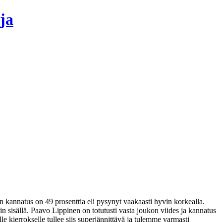
ja
ön kannatus on 49 prosenttia eli pysynyt vaakaasti hyvin korkealla.
 sisällä. Paavo Lippinen on totutusti vasta joukon viides ja kannatus
lle kierrokselle tullee siis superjännittävä ja tulemme varmasti