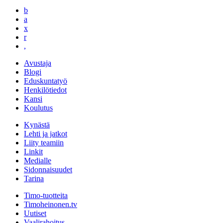
b
a
x
r
,
Avustaja
Blogi
Eduskuntatyö
Henkilötiedot
Kansi
Koulutus
Kynästä
Lehti ja jatkot
Liity teamiin
Linkit
Medialle
Sidonnaisuudet
Tarina
Timo-tuotteita
Timoheinonen.tv
Uutiset
Vaalirahoitus