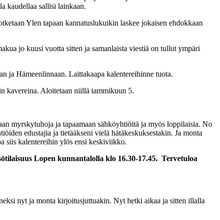
 kaudellaa sallisi lainkaan.
 sotketaan Ylen tapaan kannatuslukuikin laskee jokaisen ehdokkaan
akua jo kuusi vuotta sitten ja samanlaista viestiä on tullut ympäri
aan ja Hämeenlinnaan. Laittakaapa kalentereihinne tuota.
 kavereina. Aloitetaan niillä tammikuun 5.
somaan myrskytuhoja ja tapaamaan sähköyhtiöitä ja myös loppilaisia. No
iöiden edustajia ja tietääkseni vielä hätäkeskuksestakin. Ja monta
a siis kalentereihin ylös ensi keskiviikko.
sötilaisuus Lopen kunnantalolla klo 16.30-17.45. Tervetuloa
nyt ja monta kirjoitusjuttuakin. Nyt hetki aikaa ja sitten illalla